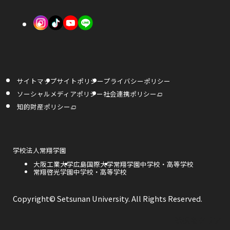
き
き
で
外
外
外
ま
ま
開
部
部
部
す
す
き
サ
サ
サ
ま
イ
イ
イ
す
サイトマップ
サイトポリシー
プライバシーポリシー
ト
ト
ト
外
ソーシャルメディアポリシー
社会連携ポリシー
部
を
を
を
サ
外
知的財産ポリシー
イ
部
ト
サ
別
別
別
を
イ
別
ト
ウ
ウ
ウ
ウ
を
イ
別
ン
ウ
外
学校法人常翔学園
イ
イ
イ
ド
イ
部
ウ
ン
外
大阪工業大学
外
広島国際大学
外
常翔学園中学校・高等学校
サ
で
ド
ン
ン
ン
部
外
常翔啓光学園中学校・高等学校
部
部
開
イ
ウ
き
サ
部
サ
サ
で
ト
ま
ド
ド
ド
開
イ
サ
イ
イ
を
す
き
ト
イ
ト
ト
別
Copyright© Setsunan University. All Rights Reserved.
ま
ウ
ウ
ウ
を
ト
を
を
ウ
す
別
を
別
別
イ
ウ
別
ウ
ウ
で
で
で
ン
選択をクリア
イ
ウ
イ
イ
ド