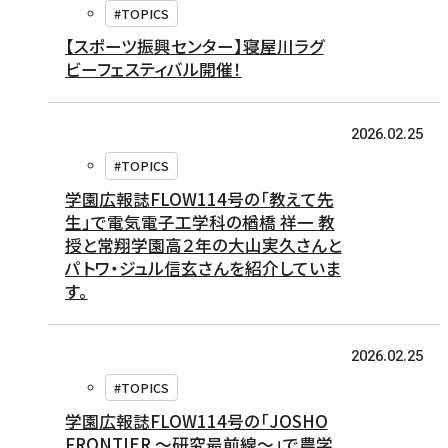
#TOPICS
【スポーツ振興センター】寝屋川ラグ
ビーフェスティバル開催！
2026.02.25
#TOPICS
学園広報誌FLOW114号の「教えて先
生」で電気電子工学科の楢橋 祥一 教
授と常翔学園高２年の大山実久さんと
パトワ・ジュル信玄さんを紹介していま
す。
2026.02.25
#TOPICS
学園広報誌FLOW114号の「JOSHO
FRONTIER ～研究最前線～」で農学