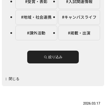
#受賞・表彰
#入試関連情報
農学研究科
#地域・社会連携
#キャンパスライフ
教員紹介
教学関連
#課外活動
#掲載・出演
全学教育機構
絞り込み
閉じる
2026.03.17