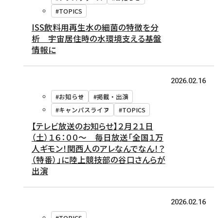
#TOPICS
ISS飲料用再生水の細菌の特徴を分
析 宇宙居住時の水環境支える基盤
情報に
2026.02.16
#お知らせ
#掲載・出演
#キャンパスライフ
#TOPICS
【テレビ放送のお知らせ】２月２１日
（土）１６：００～ 毎日放送「全国１万
人ギモン！関西人のアレなんでなん！？
（特番）」に陸上競技部の谷口さんらが
出演
2026.02.16
#TOPICS