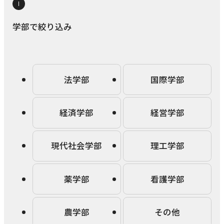
研究・社会連携
キャンパス・施設紹介
学部
学部で絞り込み
研究・社会連携トップ
交通アクセス
学生生活
研究
情報公開
社会連携
法学部
学生生活トップ
就職・キャリア
各種取り組み
キャンパスライフ
法学部
国際学部
学生ボランティアの募集依頼について
国際学部
点検・評価
証明書発行、手続き
就職・キャリア
経済学部
国際交流
経済学部
経営学部
キャリア支援
設置認可・届出関係
学費・奨学金
経営学部
就職実績
国際交流
刊行物・広報活動
健康管理
現代社会学部
理工学部
グローバルセンター
現代社会学部
インターンシップ
課外活動
留学プログラム
理工学部
就職支援独自プログラム
薬学部
看護学部
ボランティア
危機管理対応
薬学部
資格取得サポート
農学部
その他
本学への正規留学生に対する支援
看護学部
採用ご担当の方へ