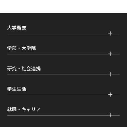
大学概要
大学紹介
学部・大学院
学びの特色
法学部
大学院 法学研究科
キャンパス・施設紹介
研究・社会連携
国際学部
大学院 国際言語文化研究科
交通アクセス
研究
経済学部
大学院 経済経営学研究科
学生生活
情報公開
社会連携
経営学部
大学院 理工学研究科
各種取り組み
キャンパスライフ
学生ボランティアの募集依頼について
就職・キャリア
現代社会学部
大学院 薬学研究科
点検・評価
証明書発行、手続き
理工学部
大学院 看護学研究科
設置認可・届出関係
キャリア支援