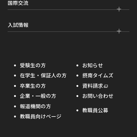
学費・奨学金
国際交流
薬学部
大学院 農学研究科
刊行物・広報活動
就職実績
健康管理
看護学部
グローバルセンター
インターンシップ
入試情報
課外活動
農学部
留学プログラム
就職支援独自プログラム
ボランティア
学部入試
危機管理対応
資格取得サポート
大学院入試
本学への正規留学生に対する支援
在学生の方へ
受験生の方
お知らせ
摂南の魅力
本学への短期留学生に対する支援
在学生・保証人の方
摂南タイムズ
わたし×摂南
海外協定校
卒業生の方
外
資料請求
外
オープンキャンパス
部
キャンパス内国際交流
企業・一般の方
お問い合わせ
部
サ
その他イベント
サ
報道機関の方
その他（国際協力等）
イ
教職員公募
イ
ト
教職員向けページ
受験生の保護者の方へ
ト
を
を
別
高校・予備校・塾の先生方へ
別
ウ
ウ