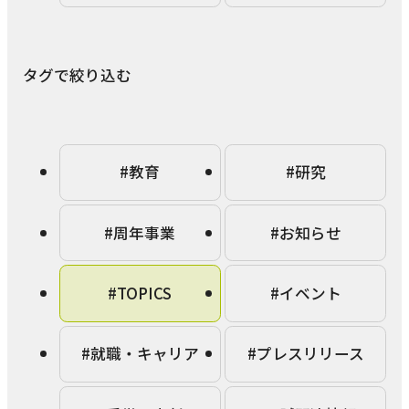
本学への短期留学生に対する支援
農学部
在学生の方へ
海外協定校
タグで絞り込む
キャンパス内国際交流
大学院
その他（国際協力等）
#教育
#研究
法学研究科
国際言語文化研究科
#周年事業
#お知らせ
経済経営学研究科
#TOPICS
#イベント
理工学研究科
薬学研究科
#就職・キャリア
#プレスリリース
看護学研究科