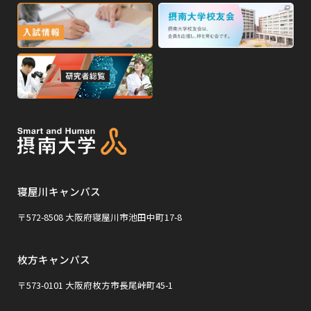
イ
外
外
イ
ン
ン
部
部
ド
ド
サ
サ
ウ
ウ
外
で
で
イ
イ
部
開
開
ト
ト
き
き
サ
ま
ま
を
を
イ
す
す
別
別
ト
ウ
ウ
を
イ
イ
寝屋川キャンパス
別
ン
ン
ウ
〒572-8508 大阪府寝屋川市池田中町17-8
ド
ド
イ
ウ
ウ
枚方キャンパス
ン
で
で
ド
〒573-0101 大阪府枚方市長尾峠町45-1
開
開
ウ