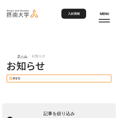
入試情報
MENU
お問い合わせ
資料請求
アクセス
Language
検索
ホーム
お知らせ
ホーム
お知らせ
RSS
大学概要
大学概要トップ
学部・大学院
大学紹介
学びの特色
記事を絞り込み
学部・大学院トップ