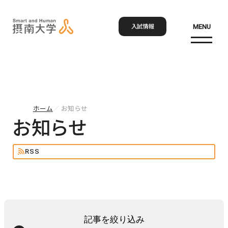
入試情報
MENU
お問い合わせ
資料請求
アクセス
Language
検索
ホーム
お知らせ
ホーム
お知らせ
RSS
大学概要
大学概要トップ
学部・大学院
大学紹介
学びの特色
記事を絞り込み
学部・大学院トップ