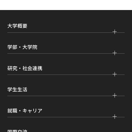
大学概要
大学紹介
学部・大学院
学びの特色
法学部
大学院 法学研究科
キャンパス・施設紹介
研究・社会連携
国際学部
大学院 国際言語文化研究科
交通アクセス
研究
経済学部
大学院 経済経営学研究科
学生生活
情報公開
社会連携
経営学部
大学院 理工学研究科
各種取り組み
キャンパスライフ
学生ボランティアの募集依頼について
就職・キャリア
現代社会学部
大学院 薬学研究科
点検・評価
証明書発行、手続き
理工学部
大学院 看護学研究科
設置認可・届出関係
キャリア支援
学費・奨学金
国際交流