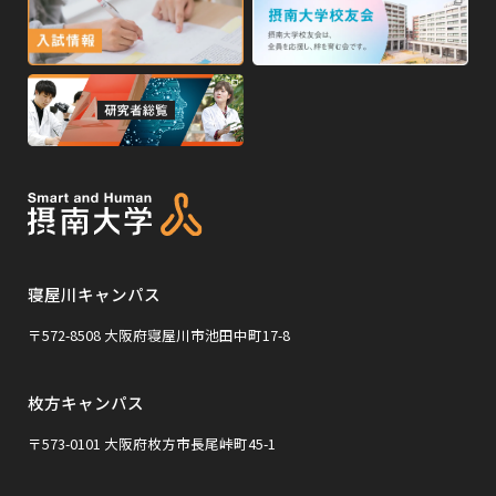
イ
外
外
イ
ン
ン
部
部
ド
ド
サ
サ
ウ
ウ
外
で
で
イ
イ
部
開
開
ト
ト
き
き
サ
ま
ま
を
を
イ
す
す
別
別
ト
ウ
ウ
を
イ
イ
寝屋川キャンパス
別
ン
ン
ウ
〒572-8508 大阪府寝屋川市池田中町17-8
ド
ド
イ
ウ
ウ
枚方キャンパス
ン
で
で
ド
〒573-0101 大阪府枚方市長尾峠町45-1
開
開
ウ