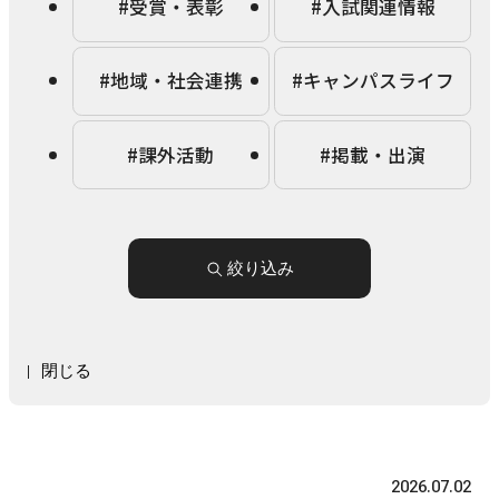
#受賞・表彰
#入試関連情報
農学研究科
#地域・社会連携
#キャンパスライフ
教員紹介
教学関連
#課外活動
#掲載・出演
全学教育機構
絞り込み
閉じる
2026.07.02