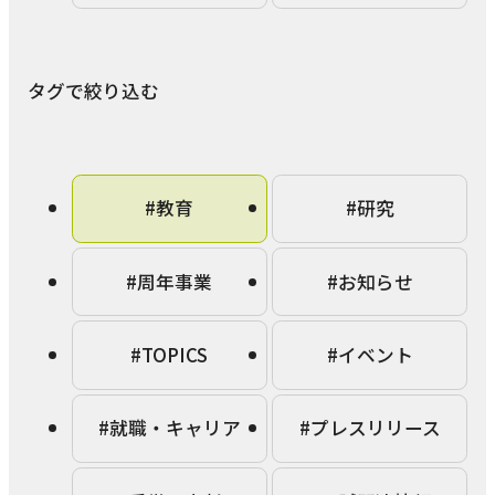
本学への短期留学生に対する支援
農学部
在学生の方へ
海外協定校
タグで絞り込む
キャンパス内国際交流
大学院
その他（国際協力等）
#教育
#研究
法学研究科
国際言語文化研究科
#周年事業
#お知らせ
経済経営学研究科
#TOPICS
#イベント
理工学研究科
薬学研究科
#就職・キャリア
#プレスリリース
看護学研究科