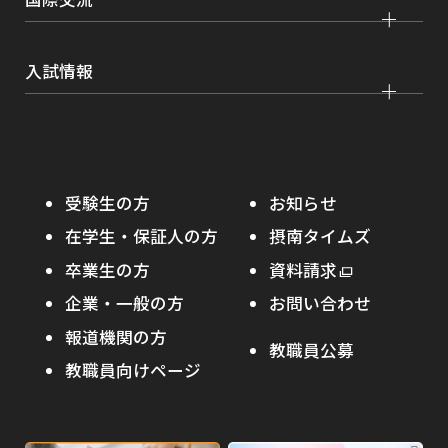
薬学部
大学院 農学研究科
刊行物・広報活動
就職実績
健康管理
看護学部
グローバルセンター
インターンシップ
入試情報
課外活動
農学部
留学プログラム
就職支援独自プログラム
ボランティア
学部入試
危機管理対応
資格取得サポート
大学院入試
本学への正規留学生に対する支援
在学生の方へ
受験生の方
お知らせ
摂南の魅力
本学への短期留学生に対する支援
在学生・保証人の方
摂南タイムズ
わたし×摂南
海外協定校
卒業生の方
外
資料請求
外
オープンキャンパス
部
キャンパス内国際交流
企業・一般の方
お問い合わせ
部
サ
その他イベント
サ
報道機関の方
その他（国際協力等）
イ
教職員公募
イ
ト
教職員向けページ
受験生の保護者の方へ
ト
を
を
別
高校・予備校・塾の先生方へ
別
ウ
ウ