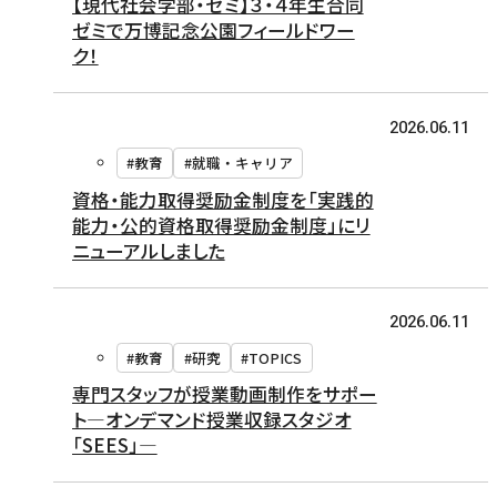
【現代社会学部・ゼミ】３・４年生合同
ゼミで万博記念公園フィールドワー
ク！
2026.06.11
#教育
#就職・キャリア
資格・能力取得奨励金制度を「実践的
能力・公的資格取得奨励金制度」にリ
ニューアルしました
2026.06.11
#教育
#研究
#TOPICS
専門スタッフが授業動画制作をサポー
ト―オンデマンド授業収録スタジオ
「SEES」―