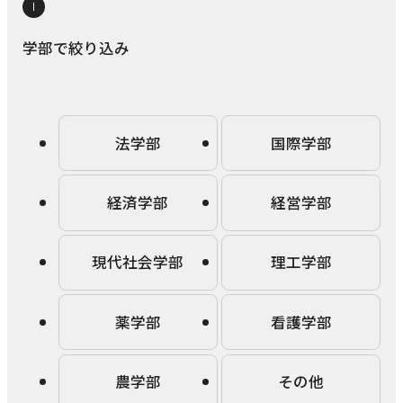
研究・社会連携
キャンパス・施設紹介
学部
学部で絞り込み
研究・社会連携トップ
交通アクセス
学生生活
研究
情報公開
社会連携
法学部
学生生活トップ
就職・キャリア
各種取り組み
キャンパスライフ
法学部
国際学部
学生ボランティアの募集依頼について
国際学部
点検・評価
証明書発行、手続き
就職・キャリア
経済学部
国際交流
経済学部
経営学部
キャリア支援
設置認可・届出関係
学費・奨学金
経営学部
就職実績
国際交流
刊行物・広報活動
健康管理
現代社会学部
理工学部
グローバルセンター
現代社会学部
インターンシップ
課外活動
留学プログラム
理工学部
就職支援独自プログラム
薬学部
看護学部
ボランティア
危機管理対応
薬学部
資格取得サポート
農学部
その他
本学への正規留学生に対する支援
看護学部
採用ご担当の方へ