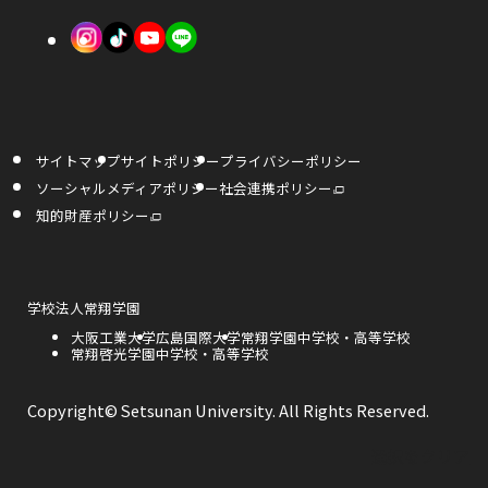
き
き
で
外
外
外
ま
ま
開
部
部
部
す
す
き
サ
サ
サ
ま
イ
イ
イ
す
サイトマップ
サイトポリシー
プライバシーポリシー
ト
ト
ト
外
ソーシャルメディアポリシー
社会連携ポリシー
部
を
を
を
サ
外
知的財産ポリシー
イ
部
ト
サ
別
別
別
を
イ
別
ト
ウ
ウ
ウ
ウ
を
イ
別
ン
ウ
外
学校法人常翔学園
イ
イ
イ
ド
イ
部
ウ
ン
外
大阪工業大学
外
広島国際大学
外
常翔学園中学校・高等学校
サ
で
ド
ン
ン
ン
部
外
常翔啓光学園中学校・高等学校
部
部
開
イ
ウ
き
サ
部
サ
サ
で
ト
ま
ド
ド
ド
開
イ
サ
イ
イ
を
す
き
ト
イ
ト
ト
別
Copyright© Setsunan University. All Rights Reserved.
ま
ウ
ウ
ウ
を
ト
を
を
ウ
す
別
を
別
別
イ
ウ
別
ウ
ウ
で
で
で
ン
選択をクリア
イ
ウ
イ
イ
ド
ン
イ
ン
ン
ウ