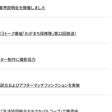
業界説明会を開催しました
Ｊ）】トーク番組「わがまち探検隊」第22回放送！
スター制作に撮影協力
試合およびアフターマッチファンクションを実施
を「生活協同組合おおさかパルコープ」で販売中