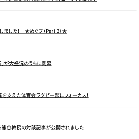
ました！ ★めぐプ（Part 3）★
所」が大盛況のうちに閉幕
催を支えた体育会ラグビー部にフォーカス！
る熊谷教授の対談記事が公開されました