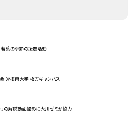
ト】若葉の季節の援農活動
見学会 ＠摂南大学 枚方キャンパス
クト」の解説動画撮影に大川ゼミが協力