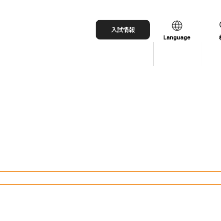
入試情報
Language
日本語
English
中文（简体）
中文（繁體）
한국어