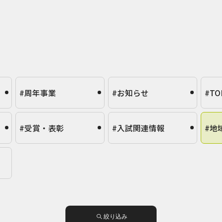
#周年事業
#お知らせ
#TO
#受賞・表彰
#入試関連情報
#地
絞り込み