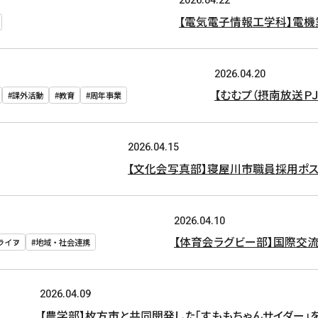
2026.04.22
【電気電子情報工学科】電機
2026.04.20
【むむプ（摂南放送Ｐ
#課外活動
#教育
#周年事業
2026.04.15
【文化会写真部】寝屋川市職員採用ポ
2026.04.10
【体育会ラグビー部】国際交流
ライフ
#地域・社会連携
2026.04.09
【農学部】枚方市と共同開発した「すももちゃんサイダー」