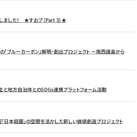
ました！ ★すおプ（Part 5）★
ブ林の「ブルーカーボン」解明・創出プロジェクト 〜南西諸島から
大学生と地方自治体とのSDGs連携プラットフォーム活動
念公園「日本庭園」の空間を活かした新しい価値創造プロジェクト