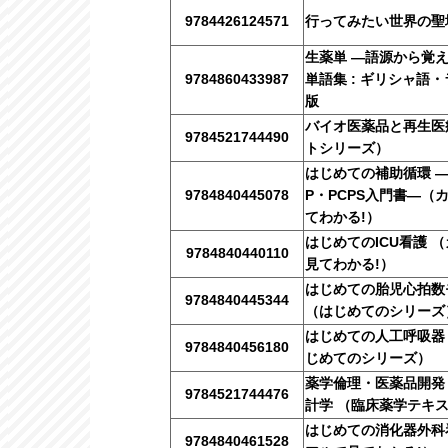
9784426124571
行ってみたい世界の聖
生薬単 ―語源から覚
9784860433987
単語集 : ギリシャ語
版
バイオ医薬品と再生医
9784521744490
トシリーズ）
はじめての補助循環 ―
9784840445078
P・PCPS入門書―（
てわかる!）
はじめてのICU看護 
9784840440110
見てわかる!）
はじめての胎児心拍数モ
9784840445344
（はじめてのシリーズ
はじめての人工呼吸器
9784840456180
じめてのシリーズ）
薬学倫理・医薬品開発
9784521744476
計学 （臨床薬学テキ
はじめての消化器外科
9784840461528