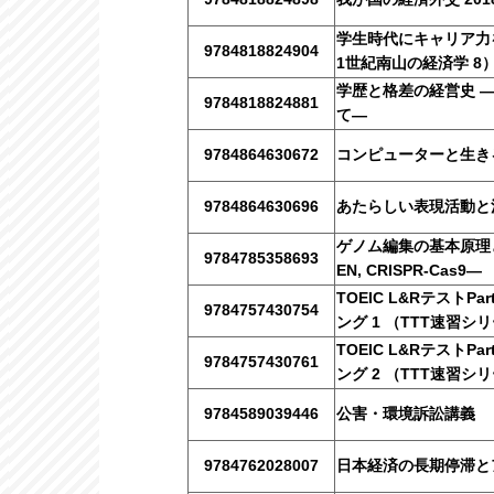
学生時代にキャリア力
9784818824904
1世紀南山の経済学 8
学歴と格差の経営史 
9784818824881
て―
9784864630672
コンピューターと生き
9784864630696
あたらしい表現活動と
ゲノム編集の基本原理と応
9784785358693
EN, CRISPR-Cas9―
TOEIC L&RテストP
9784757430754
ング 1 （TTT速習シ
TOEIC L&RテストP
9784757430761
ング 2 （TTT速習シ
9784589039446
公害・環境訴訟講義
9784762028007
日本経済の長期停滞と