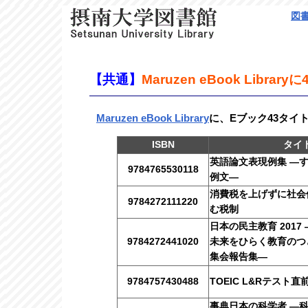
図
【共通】
Maruzen eBook Libra
Maruzen eBook Library
に、Eブック43タイ
ISBN
タイ
英語論文表現例集 ―す
9784765530118
例文―
消費税を上げずに社会
9784272111220
む税制
日本の民主教育 2017
9784272441020
未来をひらく教育のつど
集会報告集―
9784757430488
TOEIC L&Rテスト
事典日本の科学者 ―科