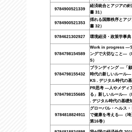
経済統合とアジアの針
9784900521339
書 31）
揺れる国際秩序とアジ
9784900521353
書 32）
9784621302927
環境経済・政策学事典
Work in progre
9784798154589
ングで大切なこと―（Mar
S）
ブランディング ―「
9784798155432
時代の新しいルール―（Ma
KS . デジタル時代の
PR思考 ―人やメディ
9784798155685
る」新しいルール―（Mar
. デジタル時代の基礎
グローバル・ヘルス・
9784818824911
で健康を考える―（埼
第16巻）
9784818824898
我が国の経済外交 201