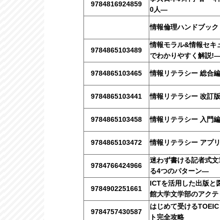
9784816924859
0人―
情報倫理ハンドブック 
情報モラル&情報セキュ
9784865103489
でわかりやすく解説!―
9784865103465
情報リテラシー 総合編
9784865103441
情報リテラシー 改訂
9784865103458
情報リテラシー 入門編
9784865103472
情報リテラシー アプリ
迷わず書ける記者式文
9784766424966
る4つのパターン―
ICTを活用した出版と
9784902251661
館大学文学部のアクテ
はじめて受けるTOEIC
9784757430587
ト完全攻略