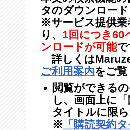
タのダウンロード
※サービス提供業
り、
1回につき6
ンロードが可能
で
詳しくはMaruzen 
ご利用案内
をご覧
閲覧ができるの
し、画面上に「
タイトルに限ら
※
「購読契約タ