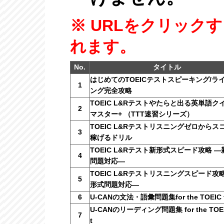
※ URLをクリック
れます。
No.
タイトル
はじめてのTOEICテストスピーキング/ラ
1
ング完全攻略
TOEIC L&Rテストやたらと出る英単語ク
2
マスター+ （TTT速習シリーズ）
TOEIC L&Rテストリスニングゼロからス
3
稼げるドリル
TOEIC L&Rテスト新形式スピード攻略 
4
問題対応―
TOEIC L&Rテストリスニングスピード攻
5
形式問題対応―
6
U-CANの文法・語彙問題集for the TOEIC t
U-CANのリーディング問題集 for the TOEI
7
t