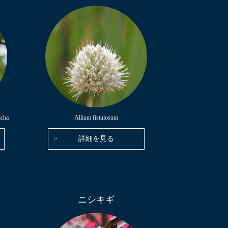
icha
Allium fistulosum
詳細を見る
ニシキギ