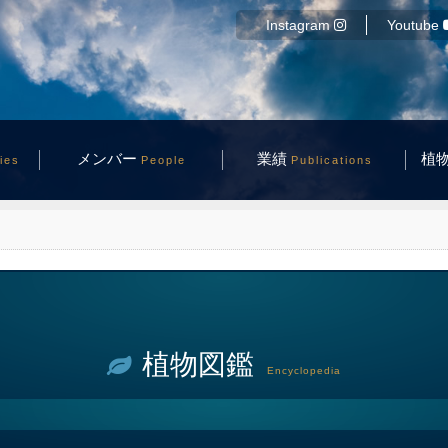
Instagram
Youtube
メンバー
業績
植
ties
People
Publications
植物図鑑
Encyclopedia