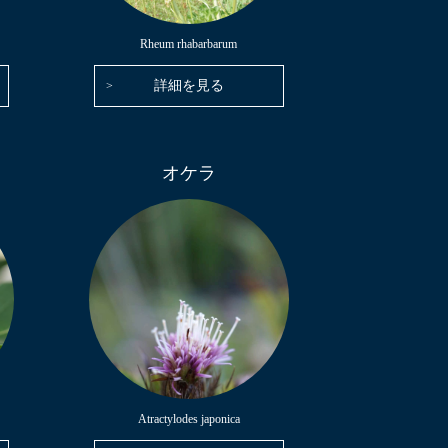
Rheum rhabarbarum
詳細を見る
オケラ
Atractylodes japonica