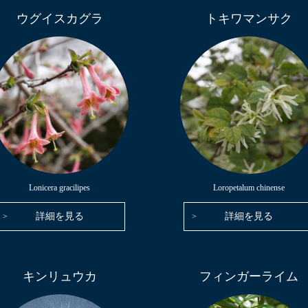
ウグイスカグラ
トキワマンサク
Lonicera gracilipes
Loropetalum chinense
詳細を見る
詳細を見る
キンリュウカ
フィンガーライム