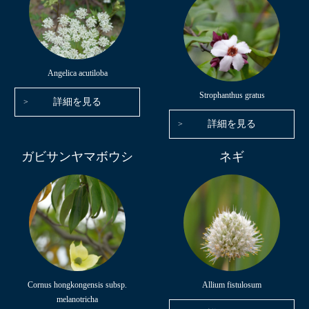
Angelica acutiloba
Strophanthus gratus
詳細を見る
詳細を見る
ガビサンヤマボウシ
ネギ
Cornus hongkongensis subsp.
Allium fistulosum
melanotricha