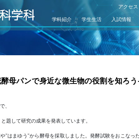
アクセス
学科紹介
学生生活
入試情報
花酵母パンで身近な微生物の役割を知ろう
祭で、
」と題して研究の成果を発表しています。
や"はまゆう"から酵母を採取しました。発酵試験をおこなっ