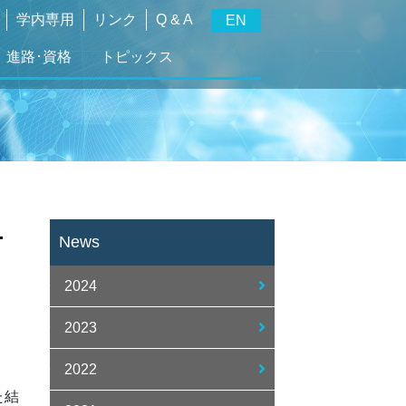
学内専用
リンク
Q & A
EN
進路･資格
トピックス
-
News
2024
2023
2022
た結