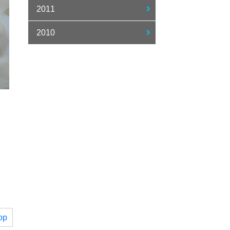
2011
2010
op