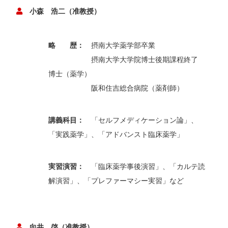
小森 浩二（准教授）
略 歴：
摂南大学薬学部卒業
摂南大学大学院博士後期課程終了
博士（薬学）
阪和住吉総合病院（薬剤師）
講義科目：
「セルフメディケーション論」、
「実践薬学」、「アドバンスト臨床薬学」
実習演習：
「臨床薬学事後演習」、「カルテ読
解演習」、「プレファーマシー実習」など
向井 啓（准教授）