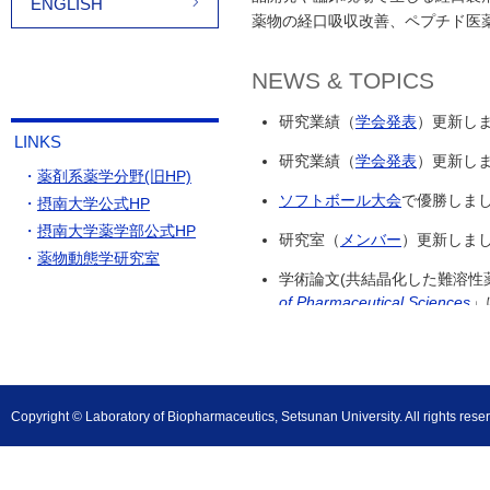
ENGLISH
薬物の経口吸収改善、ペプチド医
NEWS & TOPICS
研究業績（
学会発表
）更新しまし
LINKS
研究業績（
学会発表
）更新しまし
・
薬剤系薬学分野(旧HP)
ソフトボール大会
で優勝しました。
・
摂南大学公式HP
・
摂南大学薬学部公式HP
研究室（
メンバー
）更新しました。
・
薬物動態学研究室
学術論文(共結晶化した難溶性
of Pharmaceutical Sciences
」
学術論文(パウレックとの共同
した。(2026.1.13)
南講師が
Journal of Pharmaceu
Copyright © Laboratory of Biopharmaceutics, Setsunan University. All rights rese
されました。本賞は2024年1
も独創的で重要な科学的知見を発
研究業績（
学会発表
）更新しまし