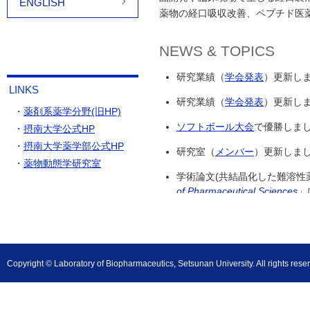
ENGLISH
薬物の経口吸収改善、ペプチド医
NEWS & TOPICS
研究業績（
学会発表
）更新しまし
LINKS
研究業績（
学会発表
）更新しまし
・
薬剤系薬学分野(旧HP)
ソフトボール大会
で優勝しました。
・
摂南大学公式HP
・
摂南大学薬学部公式HP
研究室（
メンバー
）更新しました。
・
薬物動態学研究室
学術論文(共結晶化した難溶性
of Pharmaceutical Sciences
」
学術論文(パウレックとの共同
した。(2026.1.13)
南講師が
Journal of Pharmaceu
Copyright © Laboratory of Biopharmaceutics, Setsunan University. All rights rese
されました。本賞は2024年1
も独創的で重要な科学的知見を発
研究業績（
学会発表
）更新しまし