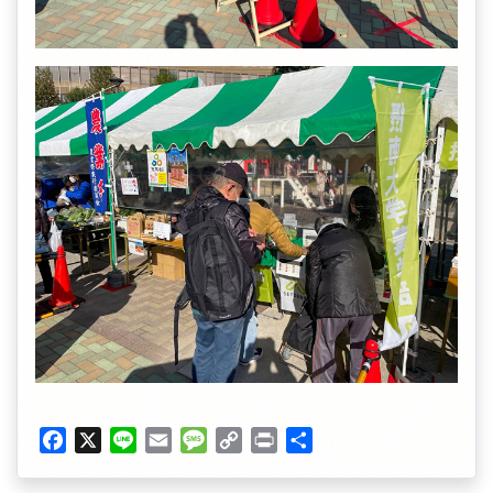
Facebook
X
Line
Email
Message
Copy
Print
共
Link
有