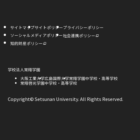
部
部
部
す
す
き
サ
サ
サ
ま
イ
イ
イ
す
サイトマップ
サイトポリシー
プライバシーポリシー
ト
ト
ト
外
ソーシャルメディアポリシー
社会連携ポリシー
部
を
を
を
サ
外
知的財産ポリシー
イ
部
ト
サ
別
別
別
を
イ
別
ト
ウ
ウ
ウ
ウ
を
イ
別
ン
ウ
外
学校法人常翔学園
イ
イ
イ
ド
イ
部
ウ
ン
外
大阪工業大学
外
広島国際大学
外
常翔学園中学校・高等学校
サ
で
ド
ン
ン
ン
部
外
常翔啓光学園中学校・高等学校
部
部
開
イ
ウ
き
サ
部
サ
サ
で
ト
ま
ド
ド
ド
開
イ
サ
イ
イ
を
す
き
ト
イ
ト
ト
別
Copyright© Setsunan University. All Rights Reserved.
ま
ウ
ウ
ウ
を
ト
を
を
ウ
す
別
を
別
別
イ
ウ
別
ウ
ウ
で
で
で
ン
イ
ウ
イ
イ
ド
ン
イ
ン
ン
ウ
開
開
開
ド
ン
ド
ド
で
ウ
ド
ウ
ウ
開
き
き
き
で
ウ
で
で
き
開
で
開
開
ま