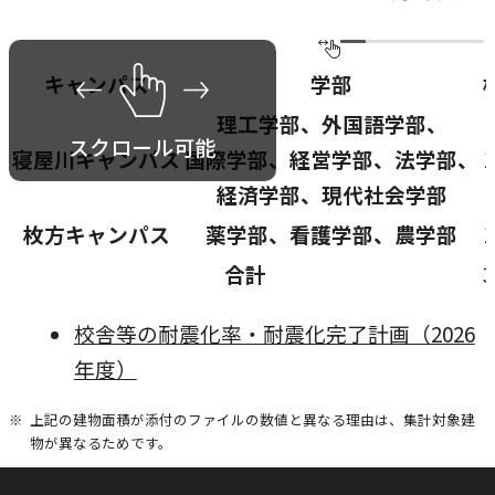
農学研究科
キャンパス
学部
教員紹介
理工学部、外国語学部、
教学関連
寝屋川キャンパス
国際学部、経営学部、法学部、
1
全学教育機構
経済学部、現代社会学部
枚方キャンパス
薬学部、看護学部、農学部
1
合計
3
P
校舎等の耐震化率・耐震化完了計画（2026
D
年度）
F
上記の建物面積が添付のファイルの数値と異なる理由は、集計対象建
資
物が異なるためです。
料