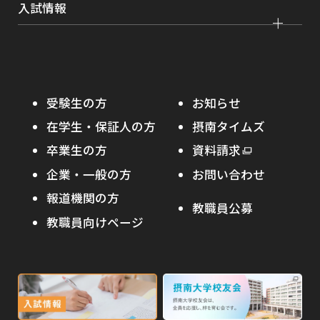
グローバルセンター
インターンシップ
入試情報
課外活動
農学部
留学プログラム
就職支援独自プログラム
ボランティア
学部入試
危機管理対応
資格取得サポート
大学院入試
本学への正規留学生に対する支援
在学生の方へ
受験生の方
お知らせ
摂南の魅力
本学への短期留学生に対する支援
在学生・保証人の方
摂南タイムズ
わたし×摂南
海外協定校
卒業生の方
外
資料請求
外
オープンキャンパス
部
キャンパス内国際交流
企業・一般の方
お問い合わせ
部
サ
その他イベント
サ
報道機関の方
その他（国際協力等）
イ
教職員公募
イ
ト
教職員向けページ
受験生の保護者の方へ
ト
を
を
別
高校・予備校・塾の先生方へ
別
ウ
ウ
イ
外
外
イ
ン
ン
部
部
ド
ド