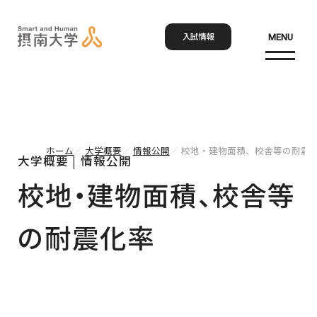
入試情報
MENU
お問い合わせ
資料請求
アクセス
Language
検索
ホーム
大学概要
情報公開
校地・建物面積、校舎等の耐震
大学概要 | 情報公開
ホーム
校地・建物面積、校舎等
大学概要
の耐震化率
大学概要トップ
学部・大学院
大学紹介
学びの特色
学部・大学院トップ