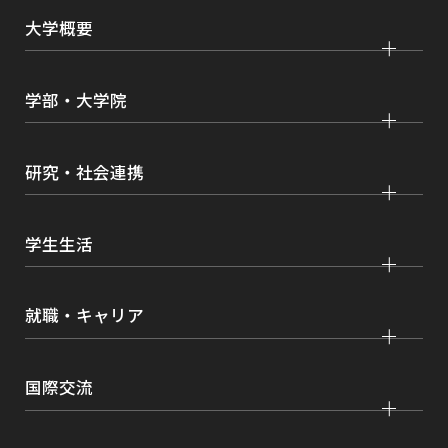
を
大学概要
別
ウ
大学紹介
学部・大学院
イ
学びの特色
ン
法学部
大学院 法学研究科
キャンパス・施設紹介
研究・社会連携
ド
国際学部
大学院 国際言語文化研究科
ウ
交通アクセス
研究
で
経済学部
大学院 経済経営学研究科
学生生活
情報公開
開
社会連携
経営学部
大学院 理工学研究科
各種取り組み
き
キャンパスライフ
学生ボランティアの募集依頼について
就職・キャリア
現代社会学部
大学院 薬学研究科
点検・評価
ま
証明書発行、手続き
理工学部
大学院 看護学研究科
す
設置認可・届出関係
キャリア支援
学費・奨学金
国際交流
薬学部
大学院 農学研究科
刊行物・広報活動
就職実績
健康管理
看護学部