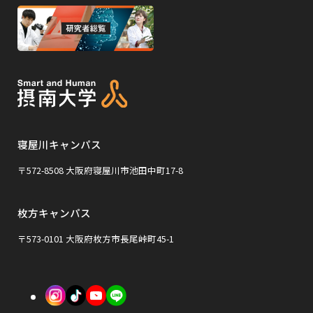
サ
サ
ウ
ウ
外
で
で
イ
イ
部
開
開
ト
ト
き
き
サ
ま
ま
を
を
イ
す
す
別
別
ト
ウ
ウ
を
イ
イ
寝屋川キャンパス
別
ン
ン
ウ
〒572-8508 大阪府寝屋川市池田中町17-8
ド
ド
イ
ウ
ウ
枚方キャンパス
ン
で
で
ド
〒573-0101 大阪府枚方市長尾峠町45-1
開
開
ウ
き
き
で
外
外
外
ま
ま
開