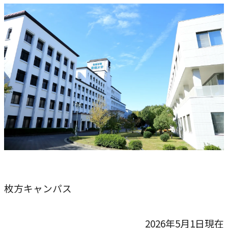
本学への短期留学生に対する支援
農学部
在学生の方へ
海外協定校
キャンパス内国際交流
大学院
その他（国際協力等）
法学研究科
国際言語文化研究科
経済経営学研究科
理工学研究科
枚方キャンパス
薬学研究科
看護学研究科
2026年5月1日現在