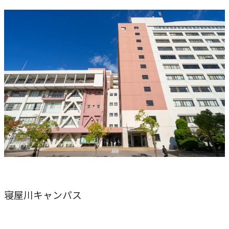
研究・社会連携
キャンパス・施設紹介
学部
研究・社会連携トップ
交通アクセス
学生生活
研究
情報公開
社会連携
法学部
学生生活トップ
就職・キャリア
各種取り組み
キャンパスライフ
学生ボランティアの募集依頼について
国際学部
点検・評価
証明書発行、手続き
就職・キャリア
経済学部
国際交流
キャリア支援
設置認可・届出関係
学費・奨学金
経営学部
就職実績
国際交流
刊行物・広報活動
健康管理
グローバルセンター
現代社会学部
インターンシップ
課外活動
留学プログラム
理工学部
就職支援独自プログラム
ボランティア
寝屋川キャンパス
危機管理対応
薬学部
資格取得サポート
本学への正規留学生に対する支援
看護学部
採用ご担当の方へ