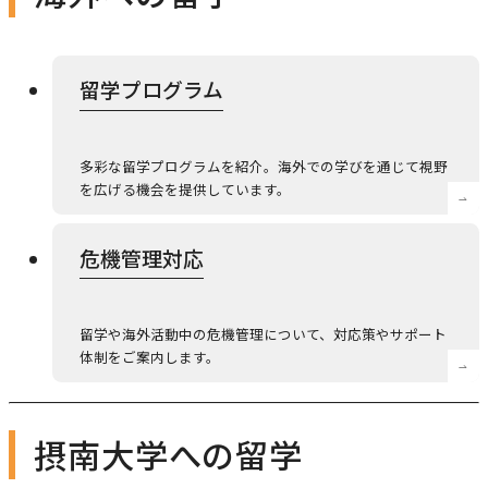
本学への短期留学生に対する支援
農学部
在学生の方へ
海外協定校
留学プログラム
キャンパス内国際交流
大学院
その他（国際協力等）
多彩な留学プログラムを紹介。海外での学びを通じて視野
を広げる機会を提供しています。
法学研究科
危機管理対応
国際言語文化研究科
経済経営学研究科
留学や海外活動中の危機管理について、対応策やサポート
体制をご案内します。
理工学研究科
薬学研究科
摂南大学への留学
看護学研究科