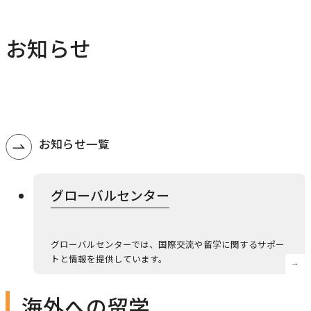
研究・社会連携
キャンパス・施設紹介
学部
研究・社会連携トップ
お知らせ
交通アクセス
学生生活
研究
情報公開
社会連携
法学部
学生生活トップ
就職・キャリア
各種取り組み
キャンパスライフ
学生ボランティアの募集依頼について
国際学部
点検・評価
証明書発行、手続き
就職・キャリア
お知らせ一覧
経済学部
国際交流
キャリア支援
設置認可・届出関係
学費・奨学金
経営学部
就職実績
国際交流
グローバルセンター
刊行物・広報活動
健康管理
グローバルセンター
現代社会学部
インターンシップ
課外活動
留学プログラム
理工学部
グローバルセンターでは、国際交流や留学に関するサポー
就職支援独自プログラム
ボランティア
トと情報を提供しています。
危機管理対応
薬学部
資格取得サポート
本学への正規留学生に対する支援
看護学部
海外への留学
採用ご担当の方へ