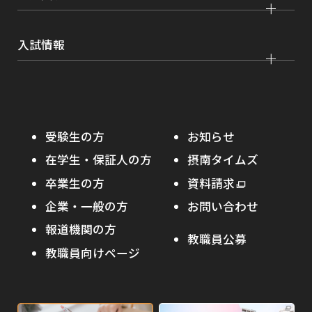
薬学部
大学院 農学研究科
刊行物・広報活動
就職実績
健康管理
看護学部
グローバルセンター
インターンシップ
入試情報
課外活動
農学部
留学プログラム
就職支援独自プログラム
ボランティア
学部入試
危機管理対応
資格取得サポート
大学院入試
本学への正規留学生に対する支援
在学生の方へ
受験生の方
お知らせ
摂南の魅力
本学への短期留学生に対する支援
在学生・保証人の方
摂南タイムズ
わたし×摂南
海外協定校
卒業生の方
外
資料請求
外
オープンキャンパス
部
キャンパス内国際交流
企業・一般の方
お問い合わせ
部
サ
その他イベント
サ
報道機関の方
その他（国際協力等）
イ
教職員公募
イ
ト
教職員向けページ
受験生の保護者の方へ
ト
を
を
別
高校・予備校・塾の先生方へ
別
ウ
ウ
イ