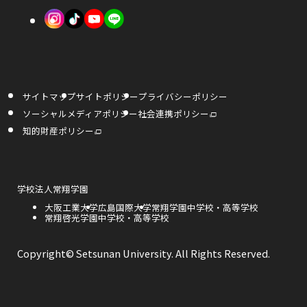
き
き
で
外
外
外
ま
ま
開
部
部
部
す
す
き
サ
サ
サ
ま
イ
イ
イ
す
サイトマップ
サイトポリシー
プライバシーポリシー
ト
ト
ト
外
ソーシャルメディアポリシー
社会連携ポリシー
部
を
を
を
サ
外
知的財産ポリシー
イ
部
ト
サ
別
別
別
を
イ
別
ト
ウ
ウ
ウ
ウ
を
イ
別
ン
ウ
外
学校法人常翔学園
イ
イ
イ
ド
イ
部
ウ
ン
外
大阪工業大学
外
広島国際大学
外
常翔学園中学校・高等学校
サ
で
ド
ン
ン
ン
部
外
常翔啓光学園中学校・高等学校
部
部
開
イ
ウ
き
サ
部
サ
サ
で
ト
ま
ド
ド
ド
開
イ
サ
イ
イ
を
す
き
ト
イ
ト
ト
別
Copyright© Setsunan University. All Rights Reserved.
ま
ウ
ウ
ウ
を
ト
を
を
ウ
す
別
を
別
別
イ
ウ
別
ウ
ウ
で
で
で
ン
イ
ウ
イ
イ
ド
ン
イ
ン
ン
ウ
開
開
開