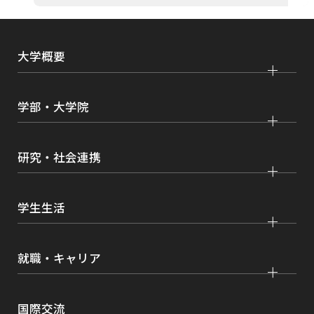
大学概要
大学紹介
学部・大学院
学びの特色
法学部
大学院 法学研究科
キャンパス・施設紹介
研究・社会連携
国際学部
大学院 国際言語文化研究科
交通アクセス
研究
経済学部
大学院 経済経営学研究科
学生生活
情報公開
社会連携
経営学部
大学院 理工学研究科
各種取り組み
キャンパスライフ
学生ボランティアの募集依頼について
就職・キャリア
現代社会学部
大学院 薬学研究科
点検・評価
証明書発行、手続き
理工学部
大学院 看護学研究科
設置認可・届出関係
キャリア支援
学費・奨学金
国際交流