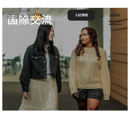
ホーム
国際交流
国際交流
入試情報
MENU
お問い合わせ
資料請求
アクセス
Language
検索
ホーム
大学概要
大学概要トップ
学部・大学院
大学紹介
学びの特色
学部・大学院トップ