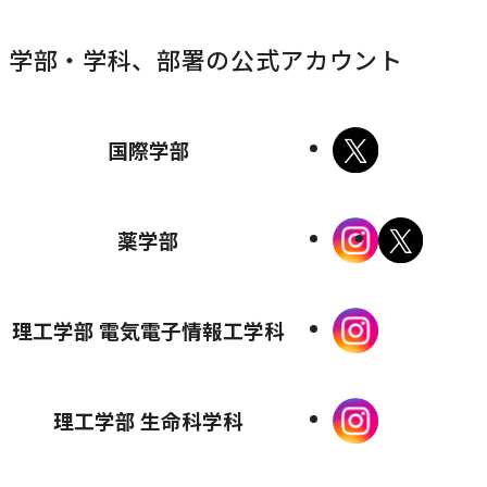
サ
サ
サ
サ
学部・学科、部署の公式アカウント
イ
イ
イ
イ
ト
ト
ト
ト
を
を
を
を
外
国際学部
別
別
別
別
部
ウ
ウ
ウ
ウ
サ
外
外
薬学部
イ
イ
イ
イ
イ
部
部
ン
ン
ン
ン
ト
サ
サ
ド
ド
ド
ド
を
外
理工学部 電気電子情報工学科
イ
イ
ウ
ウ
ウ
ウ
別
部
ト
ト
で
で
で
で
ウ
サ
を
を
外
開
開
開
開
理工学部 生命科学科
イ
イ
別
別
部
き
き
き
き
ン
ト
ウ
ウ
サ
ま
ま
ま
ま