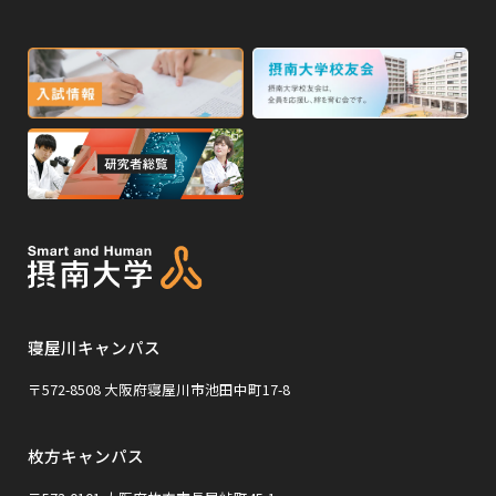
別
高校・予備校・塾の先生方へ
別
ウ
ウ
イ
外
外
イ
ン
ン
部
部
ド
ド
サ
サ
ウ
ウ
外
で
で
イ
イ
部
開
開
ト
ト
き
き
サ
ま
ま
を
を
イ
す
す
別
別
ト
ウ
ウ
を
イ
イ
寝屋川キャンパス
別
ン
ン
ウ
〒572-8508 大阪府寝屋川市池田中町17-8
ド
ド
イ
ウ
ウ
枚方キャンパス
ン
で
で