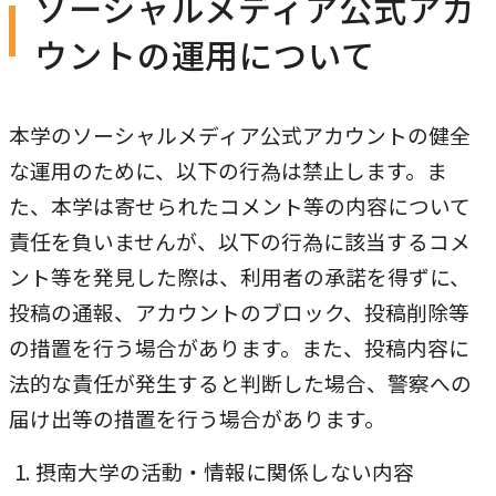
ソーシャルメディア公式アカ
ウ
別
別
き
ト
で
ウントの運用について
ウ
ウ
ま
を
開
イ
イ
す
別
き
ン
ン
本学のソーシャルメディア公式アカウントの健全
ウ
ま
ド
ド
な運用のために、以下の行為は禁止します。ま
イ
す
ウ
ウ
た、本学は寄せられたコメント等の内容について
ン
で
で
責任を負いませんが、以下の行為に該当するコメ
ド
開
開
ント等を発見した際は、利用者の承諾を得ずに、
ウ
き
き
投稿の通報、アカウントのブロック、投稿削除等
で
ま
ま
の措置を行う場合があります。また、投稿内容に
開
す
す
法的な責任が発生すると判断した場合、警察への
き
届け出等の措置を行う場合があります。
ま
す
摂南大学の活動・情報に関係しない内容