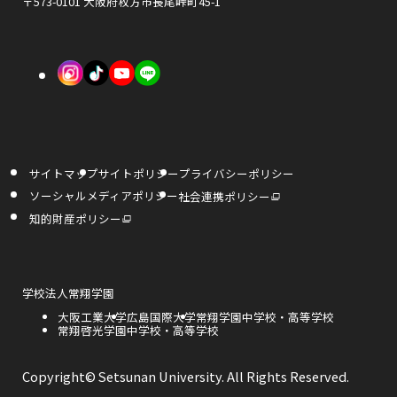
ド
〒573-0101 大阪府枚方市長尾峠町45-1
開
開
ウ
き
き
で
外
外
外
ま
ま
開
部
部
部
す
す
き
サ
サ
サ
ま
イ
イ
イ
す
サイトマップ
サイトポリシー
プライバシーポリシー
ト
ト
ト
外
ソーシャルメディアポリシー
社会連携ポリシー
部
を
を
を
サ
外
知的財産ポリシー
イ
部
ト
サ
別
別
別
を
イ
別
ト
ウ
ウ
ウ
ウ
を
イ
別
ン
ウ
外
学校法人常翔学園
イ
イ
イ
ド
イ
部
ウ
ン
外
大阪工業大学
外
広島国際大学
外
常翔学園中学校・高等学校
サ
で
ド
ン
ン
ン
部
外
常翔啓光学園中学校・高等学校
部
部
開
イ
ウ
き
サ
部
サ
サ
で
ト
ま
ド
ド
ド
開
イ
サ
イ
イ
を
す
き
ト
イ
ト
ト
別
Copyright© Setsunan University. All Rights Reserved.
ま
ウ
ウ
ウ
を
ト
を
を
ウ
す
別
を
別
別