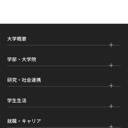
ウ
イ
ン
ド
ウ
大学概要
で
開
大学紹介
学部・大学院
き
学びの特色
ま
法学部
大学院 法学研究科
す
キャンパス・施設紹介
研究・社会連携
国際学部
大学院 国際言語文化研究科
交通アクセス
研究
経済学部
大学院 経済経営学研究科
学生生活
情報公開
社会連携
経営学部
大学院 理工学研究科
各種取り組み
キャンパスライフ
学生ボランティアの募集依頼について
就職・キャリア
現代社会学部
大学院 薬学研究科
点検・評価