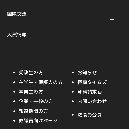
証明書発行、手続き
理工学部
大学院 看護学研究科
設置認可・届出関係
キャリア支援
学費・奨学金
国際交流
薬学部
大学院 農学研究科
刊行物・広報活動
就職実績
健康管理
看護学部
グローバルセンター
インターンシップ
入試情報
課外活動
農学部
留学プログラム
就職支援独自プログラム
ボランティア
学部入試
危機管理対応
資格取得サポート
大学院入試
本学への正規留学生に対する支援
在学生の方へ
受験生の方
お知らせ
摂南の魅力
本学への短期留学生に対する支援
在学生・保証人の方
摂南タイムズ
わたし×摂南
海外協定校
卒業生の方
外
資料請求
外
オープンキャンパス
部
キャンパス内国際交流
企業・一般の方
お問い合わせ
部
サ
その他イベント
サ
報道機関の方
その他（国際協力等）
イ
教職員公募
イ
ト
教職員向けページ
受験生の保護者の方へ
ト
を
を