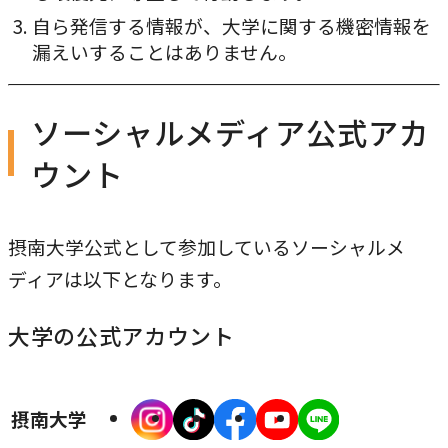
農学研究科
自ら発信する情報が、大学に関する機密情報を
漏えいすることはありません。
教員紹介
ソーシャルメディア公式アカ
教学関連
ウント
全学教育機構
摂南大学公式として参加しているソーシャルメ
ディアは以下となります。
大学の公式アカウント
外
外
外
外
摂南大学
部
部
部
部