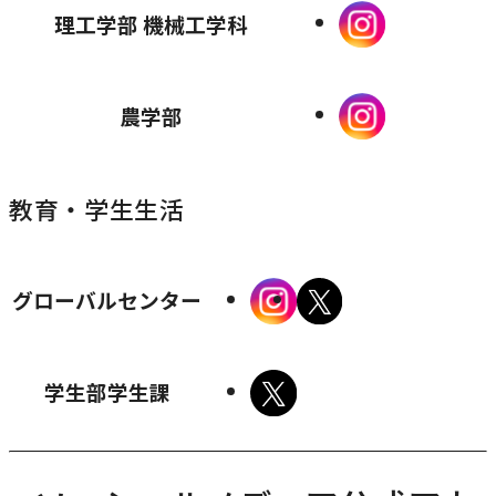
ド
を
外
理工学部 機械工学科
イ
イ
イ
す
す
す
す
ウ
別
部
ン
ン
ト
で
ウ
サ
ド
ド
を
外
開
農学部
イ
イ
ウ
ウ
別
部
き
ン
ト
で
で
ウ
サ
ま
ド
を
開
開
教育・学生生活
イ
イ
す
ウ
別
き
き
ン
ト
で
ウ
ま
ま
ド
を
外
外
開
グローバルセンター
イ
す
す
ウ
別
部
部
き
ン
で
ウ
サ
サ
ま
ド
外
開
学生部学生課
イ
イ
イ
す
ウ
部
き
ン
ト
ト
で
サ
ま
ド
を
を
開
イ
す