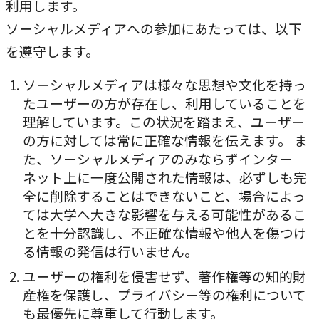
利用します。
本学への短期留学生に対する支援
農学部
在学生の方へ
ソーシャルメディアへの参加にあたっては、以下
海外協定校
を遵守します。
キャンパス内国際交流
大学院
ソーシャルメディアは様々な思想や文化を持っ
たユーザーの方が存在し、利用していることを
その他（国際協力等）
理解しています。この状況を踏まえ、ユーザー
の方に対しては常に正確な情報を伝えます。 ま
法学研究科
た、ソーシャルメディアのみならずインター
ネット上に一度公開された情報は、必ずしも完
国際言語文化研究科
全に削除することはできないこと、場合によっ
経済経営学研究科
ては大学へ大きな影響を与える可能性があるこ
とを十分認識し、不正確な情報や他人を傷つけ
理工学研究科
る情報の発信は行いません。
薬学研究科
ユーザーの権利を侵害せず、著作権等の知的財
産権を保護し、プライバシー等の権利について
看護学研究科
も最優先に尊重して行動します。