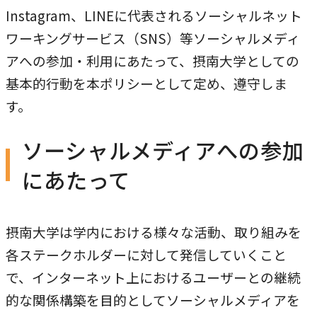
研究・社会連携
Instagram、LINEに代表されるソーシャルネット
キャンパス・施設紹介
学部
ワーキングサービス（SNS）等ソーシャルメディ
研究・社会連携トップ
交通アクセス
学生生活
研究
アへの参加・利用にあたって、摂南大学としての
情報公開
基本的行動を本ポリシーとして定め、遵守しま
社会連携
法学部
学生生活トップ
す。
就職・キャリア
各種取り組み
キャンパスライフ
学生ボランティアの募集依頼について
国際学部
点検・評価
証明書発行、手続き
ソーシャルメディアへの参加
就職・キャリア
経済学部
国際交流
キャリア支援
設置認可・届出関係
学費・奨学金
にあたって
経営学部
就職実績
国際交流
刊行物・広報活動
健康管理
グローバルセンター
現代社会学部
インターンシップ
摂南大学は学内における様々な活動、取り組みを
課外活動
留学プログラム
理工学部
就職支援独自プログラム
各ステークホルダーに対して発信していくこと
ボランティア
危機管理対応
薬学部
で、インターネット上におけるユーザーとの継続
資格取得サポート
的な関係構築を目的としてソーシャルメディアを
本学への正規留学生に対する支援
看護学部
採用ご担当の方へ