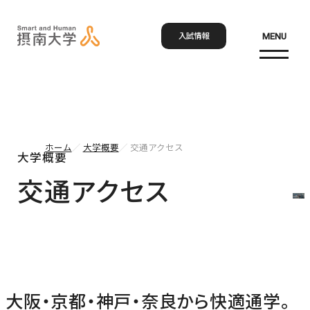
入試情報
MENU
お問い合わせ
資料請求
アクセス
Language
検索
ホーム
大学概要
交通アクセス
大学概要
ホーム
交通アクセス
大学概要
大学概要トップ
学部・大学院
大学紹介
大阪・京都・神戸・奈良から快適通学。
学びの特色
学部・大学院トップ