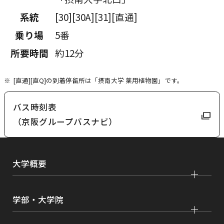
系統
[30][30A][31][直通]
乗り場
5番
所要時間
約12分
[直通][直Q]の到着停留所は「摂南大学 薬用植物園」です。
バス時刻表
外
（京阪グループバスナビ）
部
サ
大学概要
イ
ト
を
大学紹介
学部・大学院
別
学びの特色
ウ