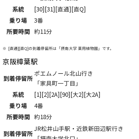
ン
系統
[30][31][直通][直Q]
ド
ウ
乗り場
3番
で
所要時間
約11分
開
き
[直通][直Q]の到着停留所は「摂南大学 薬用植物園」です。
ま
京阪樟葉駅
す
ポエムノール北山行き
到着停留所
「家具町一丁目」
系統
[1][2][2A][90][大2][大2A]
乗り場
4番
所要時間
約18分
JR松井山手駅・近鉄新田辺駅行き
到着停留所
「摂南大学北口」