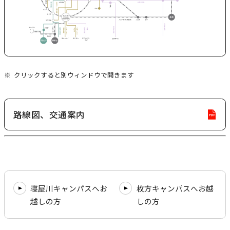
D
本学への短期留学生に対する支援
農学部
在学生の方へ
F
海外協定校
資
料
キャンパス内国際交流
大学院
を
クリックすると別ウィンドウで開きます
その他（国際協力等）
別
ウ
法学研究科
イ
路線図、交通案内
P
ン
国際言語文化研究科
D
ド
経済経営学研究科
F
ウ
資
で
理工学研究科
料
開
寝屋川キャンパスへお
枚方キャンパスへお越
薬学研究科
を
き
越しの方
しの方
別
ま
看護学研究科
ウ
す