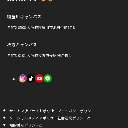
ト
ウ
ウ
を
イ
イ
寝屋川キャンパス
別
ン
ン
ウ
〒572-8508 大阪府寝屋川市池田中町17-8
ド
ド
イ
ウ
ウ
枚方キャンパス
ン
で
で
ド
〒573-0101 大阪府枚方市長尾峠町45-1
開
開
ウ
き
き
で
外
外
外
ま
ま
開
部
部
部
す
す
き
サ
サ
サ
ま
イ
イ
イ
す
サイトマップ
サイトポリシー
プライバシーポリシー
ト
ト
ト
外
ソーシャルメディアポリシー
社会連携ポリシー
部
を
を
を
サ
外
知的財産ポリシー
イ
部