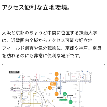
研究・社会連携
アクセス便利な立地環境。
キャンパス・施設紹介
学部
研究・社会連携トップ
交通アクセス
学生生活
研究
情報公開
社会連携
法学部
学生生活トップ
大阪と京都のちょうど中間に位置する摂南大学
就職・キャリア
各種取り組み
キャンパスライフ
は、近畿圏内全域からアクセス可能な好立地。
学生ボランティアの募集依頼について
国際学部
点検・評価
証明書発行、手続き
フィールド調査や気分転換に、京都や神戸、奈良
就職・キャリア
経済学部
国際交流
キャリア支援
を訪れるのにも非常に便利な場所です。
設置認可・届出関係
学費・奨学金
経営学部
就職実績
国際交流
刊行物・広報活動
健康管理
グローバルセンター
現代社会学部
インターンシップ
課外活動
留学プログラム
理工学部
就職支援独自プログラム
ボランティア
危機管理対応
薬学部
資格取得サポート
P
本学への正規留学生に対する支援
看護学部
採用ご担当の方へ