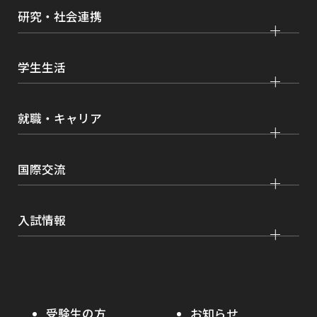
法学部
大学院 法学研究科
キャンパス・施設紹介
研究・社会連携
イ
国際学部
大学院 国際言語文化研究科
ン
交通アクセス
ド
研究
経済学部
大学院 経済経営学研究科
学生生活
情報公開
ウ
社会連携
経営学部
大学院 理工学研究科
各種取り組み
で
キャンパスライフ
学生ボランティアの募集依頼について
就職・キャリア
開
現代社会学部
大学院 薬学研究科
点検・評価
証明書発行、手続き
き
理工学部
大学院 看護学研究科
設置認可・届出関係
ま
キャリア支援
学費・奨学金
国際交流
薬学部
大学院 農学研究科
刊行物・広報活動
す
就職実績
健康管理
看護学部
グローバルセンター
インターンシップ
入試情報
課外活動
農学部
留学プログラム
就職支援独自プログラム
ボランティア
学部入試
危機管理対応
資格取得サポート
大学院入試
本学への正規留学生に対する支援
在学生の方へ
受験生の方
お知らせ