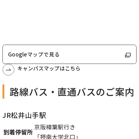
Googleマップで見る
外
部
キャンパスマップはこちら
サ
イ
路線バス・直通バスのご案内
ト
を
別
JR松井山手駅
ウ
京阪樟葉駅行き
イ
到着停留所
「摂南大学北口」