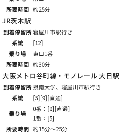
所要時間
約25分
JR茨木駅
到着停留所
寝屋川市駅行き
系統
[12]
乗り場
東口1番
所要時間
約30分
大阪メトロ谷町線・モノレール 大日駅
到着停留所
摂南大学、寝屋川市駅行き
系統
[5][9][直通]
0番：[9][直通]
乗り場
1番：[5]
所要時間
約15分～25分