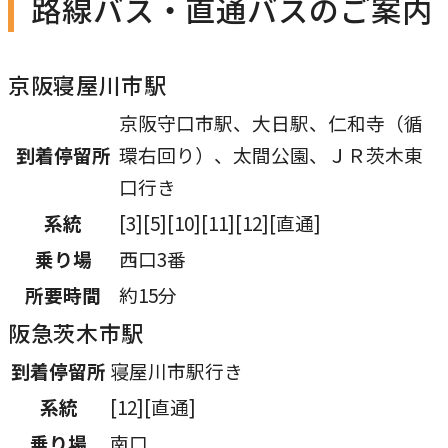
路線バス・直通バスのご案内
ト
を
別
京阪寝屋川市駅
ウ
京阪守口市駅、大日駅、仁和寺（循
イ
到着停留所
環右回り）、太間公園、ＪＲ茨木東
ン
口行き
ド
系統
[3][5][10][11][12][直通]
ウ
で
乗り場
西口3番
開
所要時間
約15分
き
阪急茨木市駅
ま
す
到着停留所
寝屋川市駅行き
系統
[12][直通]
乗り場
南口