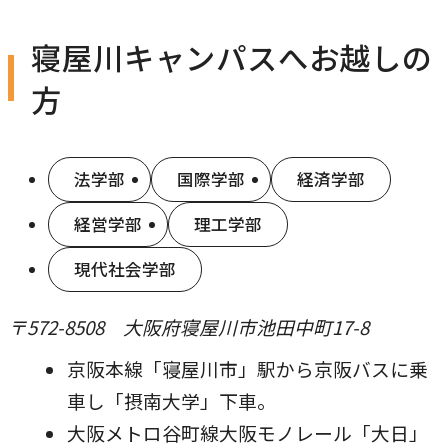
農学研究科
イ
寝屋川キャンパスへお越しの
ン
ド
教員紹介
方
ウ
教学関連
で
開
全学教育機構
法学部
国際学部
経済学部
き
ま
経営学部
理工学部
す
現代社会学部
〒572-8508 大阪府寝屋川市池田中町17-8
京阪本線「寝屋川市」駅から京阪バスに乗
車し「摂南大学」下車。
大阪メトロ谷町線大阪モノレール「大日」