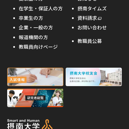
摂南の魅力
本学への短期留学生に対する支援
在学生・保証人の方
摂南タイムズ
わたし×摂南
海外協定校
卒業生の方
外
資料請求
外
オープンキャンパス
部
キャンパス内国際交流
企業・一般の方
お問い合わせ
部
サ
その他イベント
サ
報道機関の方
その他（国際協力等）
イ
教職員公募
イ
ト
教職員向けページ
受験生の保護者の方へ
ト
を
を
別
高校・予備校・塾の先生方へ
別
ウ
ウ
イ
外
外
イ
ン
ン
部
部
ド
ド
サ
サ
ウ
ウ
外
で
で
イ
イ
部
開
開
ト
ト
き
き
サ
ま
ま
を
を
イ
す
す
別
別