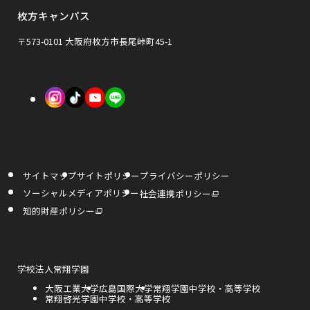
ウ
ウ
枚方キャンパス
ン
で
で
ド
〒573-0101 大阪府枚方市長尾峠町45-1
開
開
ウ
き
き
で
外
外
外
ま
ま
開
部
部
部
す
す
き
サ
サ
サ
ま
イ
イ
イ
す
サイトマップ
サイトポリシー
プライバシーポリシー
ト
ト
ト
外
ソーシャルメディアポリシー
社会連携ポリシー
部
を
を
を
サ
外
知的財産ポリシー
イ
部
ト
サ
別
別
別
を
イ
別
ト
ウ
ウ
ウ
ウ
を
イ
別
ン
ウ
外
学校法人常翔学園
イ
イ
イ
ド
イ
部
ウ
ン
外
大阪工業大学
外
広島国際大学
外
常翔学園中学校・高等学校
サ
で
ド
ン
ン
ン
部
外
常翔啓光学園中学校・高等学校
部
部
開
イ
ウ
き
サ
部
サ
サ
で