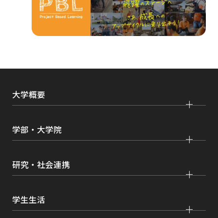
ド
ウ
で
開
き
ま
大学概要
す
大学紹介
学部・大学院
学びの特色
法学部
大学院 法学研究科
キャンパス・施設紹介
研究・社会連携
国際学部
大学院 国際言語文化研究科
交通アクセス
研究
経済学部
大学院 経済経営学研究科
学生生活
情報公開
社会連携
経営学部
大学院 理工学研究科