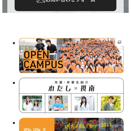
外
部
サ
イ
ト
を
別
ウ
イ
ン