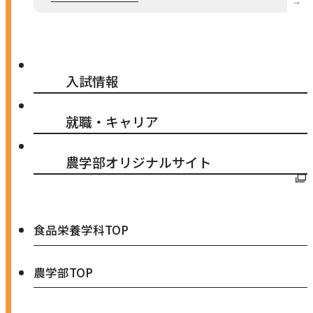
入試情報
就職・キャリア
外
農学部オリジナルサイト
部
サ
イ
食品栄養学科TOP
ト
農学部TOP
を
別