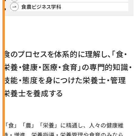
研究・社会連携
食農ビジネス学科
キャンパス・施設紹介
学部
研究・社会連携トップ
交通アクセス
学生生活
研究
情報公開
社会連携
法学部
学生生活トップ
就職・キャリア
各種取り組み
キャンパスライフ
学生ボランティアの募集依頼について
国際学部
食のプロセスを体系的に理解し、「食・
点検・評価
証明書発行、手続き
就職・キャリア
経済学部
栄養・健康・医療・食育｣の専門的知識・
国際交流
キャリア支援
設置認可・届出関係
学費・奨学金
経営学部
技能・態度を身につけた栄養士・管理
就職実績
国際交流
刊行物・広報活動
健康管理
グローバルセンター
現代社会学部
栄養士を養成する
インターンシップ
課外活動
留学プログラム
理工学部
就職支援独自プログラム
ボランティア
危機管理対応
薬学部
資格取得サポート
「食」「農」「栄養」に精通し、人々の健康維
本学への正規留学生に対する支援
看護学部
採用ご担当の方へ
持・増進、栄養指導・栄養管理や食育のみなら