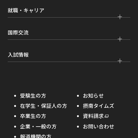
各種取り組み
キャンパスライフ
学生ボランティアの募集依頼について
就職・キャリア
現代社会学部
大学院 薬学研究科
点検・評価
証明書発行、手続き
理工学部
大学院 看護学研究科
設置認可・届出関係
キャリア支援
学費・奨学金
国際交流
薬学部
大学院 農学研究科
刊行物・広報活動
就職実績
健康管理
看護学部
グローバルセンター
インターンシップ
入試情報
課外活動
農学部
留学プログラム
就職支援独自プログラム
ボランティア
学部入試
危機管理対応
資格取得サポート
大学院入試
本学への正規留学生に対する支援
在学生の方へ
受験生の方
お知らせ
摂南の魅力
本学への短期留学生に対する支援
在学生・保証人の方
摂南タイムズ
わたし×摂南
海外協定校
卒業生の方
外
資料請求
外
オープンキャンパス
部
キャンパス内国際交流
企業・一般の方
お問い合わせ
部
サ
その他イベント
サ
報道機関の方
その他（国際協力等）
イ