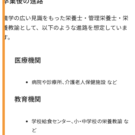
卒業後の進路
農学研究科
農学の広い見識をもった栄養士・管理栄養士・栄
教員紹介
養教諭として、以下のような進路を想定していま
す。
教学関連
全学教育機構
医療機関
病院や診療所、介護老人保健施設 など
教育機関
学校給食センター、小・中学校の栄養教諭 な
ど