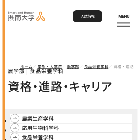
入試情報
MENU
お問い合わせ
資料請求
アクセス
Language
検索
ホーム
学部・大学院
農学部
食品栄養学科
資格・進路・
農学部 | 食品栄養学科
ホーム
資格・進路・キャリア
大学概要
大学概要トップ
農業生産学科
学部・大学院
大学紹介
応用生物科学科
学びの特色
学部・大学院トップ
食品栄養学科