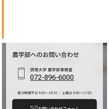
ウ
イ
ン
ド
ウ
で
開
農学部への
お問い合わせ
き
ま
摂南大学 農学部事務室
す
072-896-6000
受付時間
平日 9:00～18:30 ／ 土曜日 9:00～17:00
お問い合わせフォーム