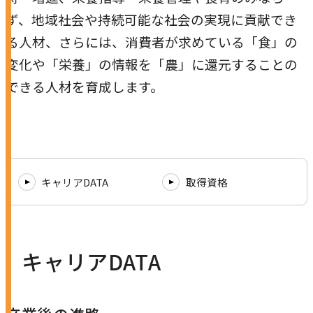
本学への短期留学生に対する支援
農学部
ず、地域社会や持続可能な社会の実現に貢献でき
在学生の方へ
る人材、さらには、消費者が求めている「食」の
海外協定校
変化や「栄養」の情報を「農」に還元することの
キャンパス内国際交流
大学院
できる人材を育成します。
その他（国際協力等）
法学研究科
国際言語文化研究科
キャリアDATA
取得資格
経済経営学研究科
理工学研究科
キャリアDATA
薬学研究科
看護学研究科