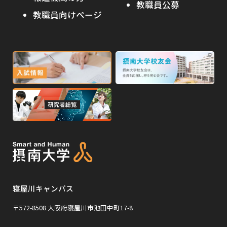
教職員公募
イ
ト
教職員向けページ
受験生の保護者の方へ
ト
を
を
別
高校・予備校・塾の先生方へ
別
ウ
ウ
イ
外
外
イ
ン
ン
部
部
ド
ド
サ
サ
ウ
ウ
外
で
で
イ
イ
部
開
開
ト
ト
き
き
サ
ま
ま
を
を
イ
す
す
別
別
ト
ウ
ウ
を
イ
イ
寝屋川キャンパス
別
ン
ン
ウ
〒572-8508 大阪府寝屋川市池田中町17-8
ド
ド
イ