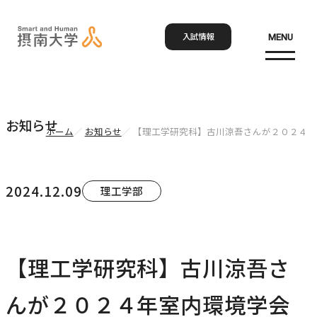
入試情報
MENU
お問い合わせ
資料請求
アクセス
Language
検索
お知らせ
ホーム
お知らせ
【理工学研究科】古川涼吾さんが２０２４年
ホーム
2024.12.09
理工学部
大学概要
大学概要トップ
【理工学研究科】古川涼吾さ
学部・大学院
大学紹介
んが２０２４年室内環境学会
学びの特色
学部・大学院トップ