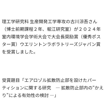
本学への短期留学生に対する支援
農学部
在学生の方へ
海外協定校
理工学研究科 生産開発工学専攻の古川涼吾さん
キャンパス内国際交流
大学院
（博士前期課程２年、堀江研究室）が２０２４年
その他（国際協力等）
室内環境学会学術大会で大会長奨励賞（優秀ポス
ター賞）ウエリントンラボラトリーズジャパン賞
法学研究科
を受賞しました。
国際言語文化研究科
経済経営学研究科
理工学研究科
受賞題目「エアロゾル拡散防止部を設けたパー
ティションに関する研究 ― 拡散防止部内の“かえ
薬学研究科
り”による有効性の検討 ―」
看護学研究科