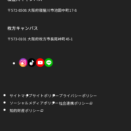
別
ン
ン
ウ
〒572-8508 大阪府寝屋川市池田中町17-8
ド
ド
イ
ウ
ウ
枚方キャンパス
ン
で
で
ド
〒573-0101 大阪府枚方市長尾峠町45-1
開
開
ウ
き
き
で
外
外
外
ま
ま
開
部
部
部
す
す
き
サ
サ
サ
ま
イ
イ
イ
す
サイトマップ
サイトポリシー
プライバシーポリシー
ト
ト
ト
外
ソーシャルメディアポリシー
社会連携ポリシー
部
を
を
を
サ
外
知的財産ポリシー
イ
部
ト
サ
別
別
別
を
イ
別
ト
ウ
ウ
ウ
ウ
を
イ
別