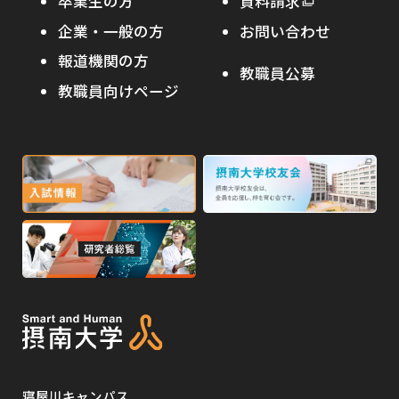
卒業生の方
外
資料請求
外
オープンキャンパス
部
キャンパス内国際交流
企業・一般の方
お問い合わせ
部
サ
その他イベント
サ
報道機関の方
その他（国際協力等）
イ
教職員公募
イ
ト
教職員向けページ
受験生の保護者の方へ
ト
を
を
別
高校・予備校・塾の先生方へ
別
ウ
ウ
イ
外
外
イ
ン
ン
部
部
ド
ド
サ
サ
ウ
ウ
外
で
で
イ
イ
部
開
開
ト
ト
き
き
サ
ま
ま
を
を
イ
す
す
別
別
ト
ウ
ウ
を
イ
イ
寝屋川キャンパス