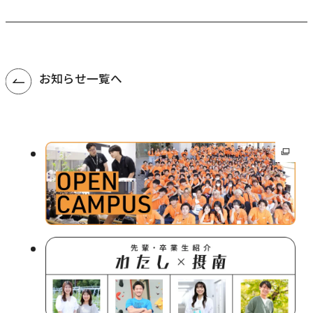
農学研究科
教員紹介
お知らせ一覧へ
教学関連
全学教育機構
外
部
サ
イ
ト
を
別
ウ