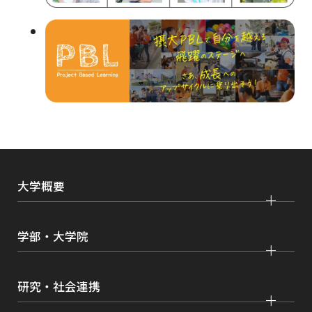
イ
ン
ド
ウ
で
開
き
ま
大学概要
す
大学紹介
学部・大学院
学びの特色
法学部
大学院 法学研究科
キャンパス・施設紹介
研究・社会連携
国際学部
大学院 国際言語文化研究科
交通アクセス