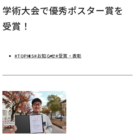
研究・社会連携
学術大会で優秀ポスター賞を
キャンパス・施設紹介
学部
研究・社会連携トップ
交通アクセス
受賞！
学生生活
研究
情報公開
社会連携
法学部
学生生活トップ
就職・キャリア
各種取り組み
キャンパスライフ
学生ボランティアの募集依頼について
国際学部
#TOPICS
#お知らせ
#受賞・表彰
点検・評価
証明書発行、手続き
就職・キャリア
経済学部
国際交流
キャリア支援
設置認可・届出関係
学費・奨学金
経営学部
就職実績
国際交流
刊行物・広報活動
健康管理
グローバルセンター
現代社会学部
インターンシップ
課外活動
留学プログラム
理工学部
就職支援独自プログラム
ボランティア
危機管理対応
薬学部
資格取得サポート
本学への正規留学生に対する支援
看護学部
採用ご担当の方へ