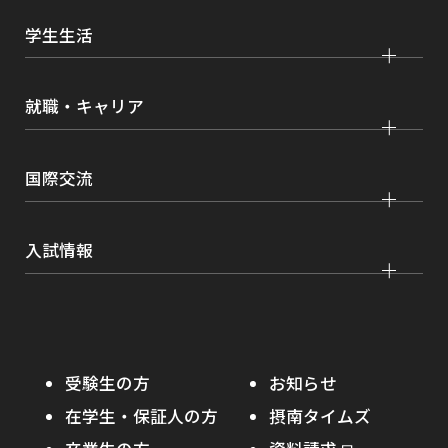
研究
経済学部
大学院 経済経営学研究科
学生生活
情報公開
社会連携
経営学部
大学院 理工学研究科
各種取り組み
キャンパスライフ
学生ボランティアの募集依頼について
就職・キャリア
現代社会学部
大学院 薬学研究科
点検・評価
証明書発行、手続き
理工学部
大学院 看護学研究科
設置認可・届出関係
キャリア支援
学費・奨学金
国際交流
薬学部
大学院 農学研究科
刊行物・広報活動
就職実績
健康管理
看護学部
グローバルセンター
インターンシップ
入試情報
課外活動
農学部
留学プログラム
就職支援独自プログラム
ボランティア
学部入試
危機管理対応
資格取得サポート
大学院入試
本学への正規留学生に対する支援
在学生の方へ
受験生の方
お知らせ
摂南の魅力
本学への短期留学生に対する支援
在学生・保証人の方
摂南タイムズ
わたし×摂南
海外協定校