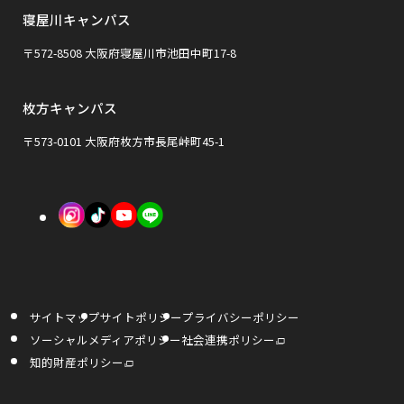
イ
イ
寝屋川キャンパス
別
ン
ン
ウ
〒572-8508 大阪府寝屋川市池田中町17-8
ド
ド
イ
ウ
ウ
枚方キャンパス
ン
で
で
ド
〒573-0101 大阪府枚方市長尾峠町45-1
開
開
ウ
き
き
で
外
外
外
ま
ま
開
部
部
部
す
す
き
サ
サ
サ
ま
イ
イ
イ
す
サイトマップ
サイトポリシー
プライバシーポリシー
ト
ト
ト
外
ソーシャルメディアポリシー
社会連携ポリシー
部
を
を
を
サ
外
知的財産ポリシー
イ
部
ト
サ
別
別
別
を
イ
別
ト