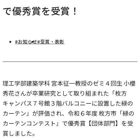
研究・社会連携
で優秀賞を受賞！
キャンパス・施設紹介
学部
研究・社会連携トップ
交通アクセス
学生生活
研究
情報公開
社会連携
法学部
学生生活トップ
#お知らせ
#受賞・表彰
就職・キャリア
各種取り組み
キャンパスライフ
学生ボランティアの募集依頼について
国際学部
点検・評価
証明書発行、手続き
就職・キャリア
経済学部
国際交流
キャリア支援
設置認可・届出関係
学費・奨学金
経営学部
理工学部建築学科 宮本征一教授のゼミ４回生 小櫻
就職実績
国際交流
刊行物・広報活動
健康管理
秀花さんが卒業研究として取り組まれた「枚方
グローバルセンター
現代社会学部
インターンシップ
課外活動
キャンパス７号館３階バルコニーに設置した緑の
留学プログラム
理工学部
就職支援独自プログラム
カーテン」が評価され、令和６年度 枚方市「緑の
ボランティア
危機管理対応
薬学部
カーテンコンテスト」で優秀賞【団体部門】を受
資格取得サポート
賞しました。
本学への正規留学生に対する支援
看護学部
採用ご担当の方へ