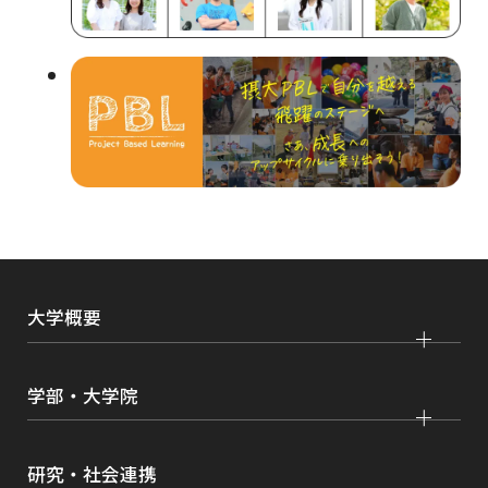
ウ
イ
ン
ド
ウ
で
開
き
ま
大学概要
す
大学紹介
学部・大学院
学びの特色
法学部
大学院 法学研究科
キャンパス・施設紹介
研究・社会連携