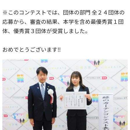
本学への短期留学生に対する支援
農学部
在学生の方へ
※このコンテストでは、団体の部門 全２４団体の
海外協定校
応募から、審査の結果、本学を含め最優秀賞１団
体、優秀賞３団体が受賞しました。
キャンパス内国際交流
大学院
その他（国際協力等）
おめでとうございます‼
法学研究科
国際言語文化研究科
経済経営学研究科
理工学研究科
薬学研究科
看護学研究科