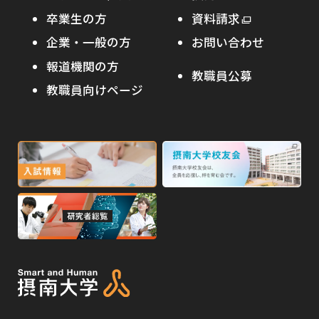
わたし×摂南
海外協定校
卒業生の方
外
資料請求
外
オープンキャンパス
部
キャンパス内国際交流
企業・一般の方
お問い合わせ
部
サ
その他イベント
サ
報道機関の方
その他（国際協力等）
イ
教職員公募
イ
ト
教職員向けページ
受験生の保護者の方へ
ト
を
を
別
高校・予備校・塾の先生方へ
別
ウ
ウ
イ
外
外
イ
ン
ン
部
部
ド
ド
サ
サ
ウ
ウ
外
で
で
イ
イ
部
開
開
ト
ト
き
き
サ
ま
ま
を
を
イ
す
す
別
別
ト
ウ
ウ
を