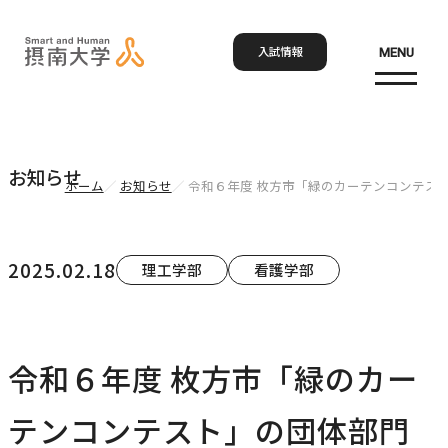
入試情報
MENU
お問い合わせ
資料請求
アクセス
Language
検索
お知らせ
ホーム
お知らせ
令和６年度 枚方市「緑のカーテンコンテス
ホーム
2025.02.18
理工学部
看護学部
大学概要
大学概要トップ
令和６年度 枚方市「緑のカー
学部・大学院
大学紹介
テンコンテスト」の団体部門
学びの特色
学部・大学院トップ