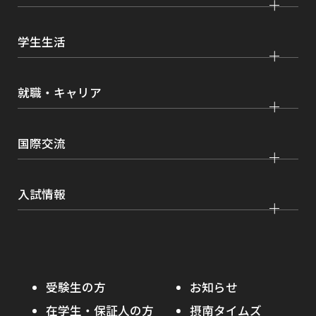
国際学部
大学院 国際言語文化研究科
交通アクセス
研究
経済学部
大学院 経済経営学研究科
学生生活
情報公開
社会連携
経営学部
大学院 理工学研究科
各種取り組み
キャンパスライフ
学生ボランティアの募集依頼について
就職・キャリア
現代社会学部
大学院 薬学研究科
点検・評価
証明書発行、手続き
理工学部
大学院 看護学研究科
設置認可・届出関係
キャリア支援
学費・奨学金
国際交流
薬学部
大学院 農学研究科
刊行物・広報活動
就職実績
健康管理
看護学部
グローバルセンター
インターンシップ
入試情報
課外活動
農学部
留学プログラム
就職支援独自プログラム
ボランティア
学部入試
危機管理対応
資格取得サポート
大学院入試
本学への正規留学生に対する支援
在学生の方へ
受験生の方
お知らせ
摂南の魅力
本学への短期留学生に対する支援
在学生・保証人の方
摂南タイムズ