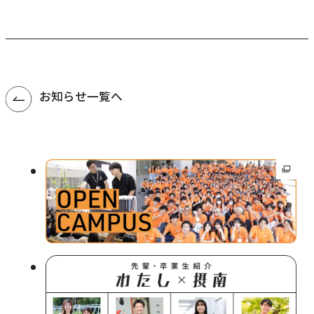
お知らせ一覧へ
外
部
サ
イ
ト
を
別