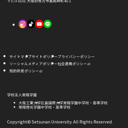
ド
〒573-0101 大阪府枚方市長尾峠町45-1
開
開
ウ
き
き
で
外
外
外
ま
ま
開
部
部
部
す
す
き
サ
サ
サ
ま
イ
イ
イ
す
サイトマップ
サイトポリシー
プライバシーポリシー
ト
ト
ト
外
ソーシャルメディアポリシー
社会連携ポリシー
部
を
を
を
サ
外
知的財産ポリシー
イ
部
ト
サ
別
別
別
を
イ
別
ト
ウ
ウ
ウ
ウ
を
イ
別
ン
ウ
外
学校法人常翔学園
イ
イ
イ
ド
イ
部
ウ
ン
外
大阪工業大学
外
広島国際大学
外
常翔学園中学校・高等学校
サ
で
ド
ン
ン
ン
部
外
常翔啓光学園中学校・高等学校
部
部
開
イ
ウ
き
サ
部
サ
サ
で
ト
ま
ド
ド
ド
開
イ
サ
イ
イ
を
す
き
ト
イ
ト
ト
別
Copyright© Setsunan University. All Rights Reserved.
ま
ウ
ウ
ウ
を
ト
を
を
ウ
す