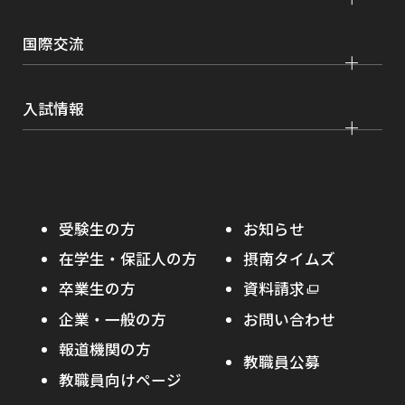
証明書発行、手続き
理工学部
大学院 看護学研究科
設置認可・届出関係
キャリア支援
学費・奨学金
国際交流
薬学部
大学院 農学研究科
刊行物・広報活動
就職実績
健康管理
看護学部
グローバルセンター
インターンシップ
入試情報
課外活動
農学部
留学プログラム
就職支援独自プログラム
ボランティア
学部入試
危機管理対応
資格取得サポート
大学院入試
本学への正規留学生に対する支援
在学生の方へ
受験生の方
お知らせ
摂南の魅力
本学への短期留学生に対する支援
在学生・保証人の方
摂南タイムズ
わたし×摂南
海外協定校
卒業生の方
外
資料請求
外
オープンキャンパス
部
キャンパス内国際交流
企業・一般の方
お問い合わせ
部
サ
その他イベント
サ
報道機関の方
その他（国際協力等）
イ
教職員公募
イ
ト
教職員向けページ
受験生の保護者の方へ
ト
を
を