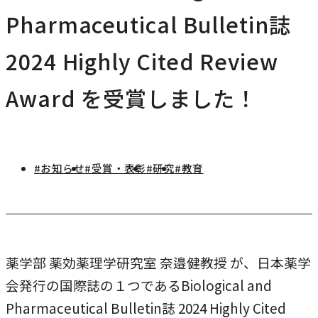
研究・社会連携
Pharmaceutical Bulletin誌
キャンパス・施設紹介
学部
研究・社会連携トップ
交通アクセス
2024 Highly Cited Review
学生生活
研究
情報公開
社会連携
法学部
Award を受賞しました！
学生生活トップ
就職・キャリア
各種取り組み
キャンパスライフ
学生ボランティアの募集依頼について
国際学部
点検・評価
証明書発行、手続き
就職・キャリア
経済学部
国際交流
キャリア支援
#お知らせ
#受賞・表彰
#研究
#教育
設置認可・届出関係
学費・奨学金
経営学部
就職実績
国際交流
刊行物・広報活動
健康管理
グローバルセンター
現代社会学部
インターンシップ
課外活動
留学プログラム
理工学部
就職支援独自プログラム
薬学部 薬効薬理学研究室 奈邉健教授 が、日本薬学
ボランティア
危機管理対応
薬学部
資格取得サポート
会発行の国際誌の１つであるBiological and
本学への正規留学生に対する支援
看護学部
Pharmaceutical Bulletin誌 2024 Highly Cited
採用ご担当の方へ