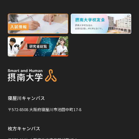
別
高校・予備校・塾の先生方へ
別
ウ
ウ
イ
外
外
イ
ン
ン
部
部
ド
ド
サ
サ
ウ
ウ
外
で
で
イ
イ
部
開
開
ト
ト
き
き
サ
ま
ま
を
を
イ
す
す
別
別
ト
ウ
ウ
を
イ
イ
寝屋川キャンパス
別
ン
ン
ウ
〒572-8508 大阪府寝屋川市池田中町17-8
ド
ド
イ
ウ
ウ
枚方キャンパス
ン
で
で