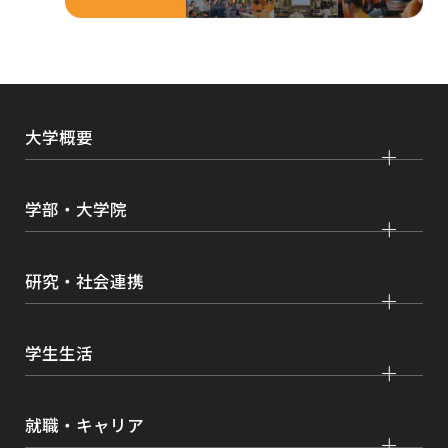
で
開
き
ま
大学概要
す
大学紹介
学部・大学院
学びの特色
法学部
大学院 法学研究科
キャンパス・施設紹介
研究・社会連携
国際学部
大学院 国際言語文化研究科
交通アクセス
研究
経済学部
大学院 経済経営学研究科
学生生活
情報公開
社会連携
経営学部
大学院 理工学研究科
各種取り組み
キャンパスライフ
学生ボランティアの募集依頼について
就職・キャリア
現代社会学部
大学院 薬学研究科
点検・評価