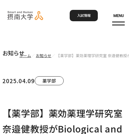
入試情報
MENU
お問い合わせ
資料請求
アクセス
Language
検索
お知らせ
ホーム
お知らせ
【薬学部】薬効薬理学研究室 奈邉健教授がBiological a
ホーム
2025.04.09
薬学部
大学概要
大学概要トップ
【薬学部】薬効薬理学研究室
学部・大学院
大学紹介
奈邉健教授がBiological and
学びの特色
学部・大学院トップ