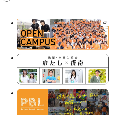
外
部
サ
イ
ト
を
別
ウ
イ
ン
ド
ウ