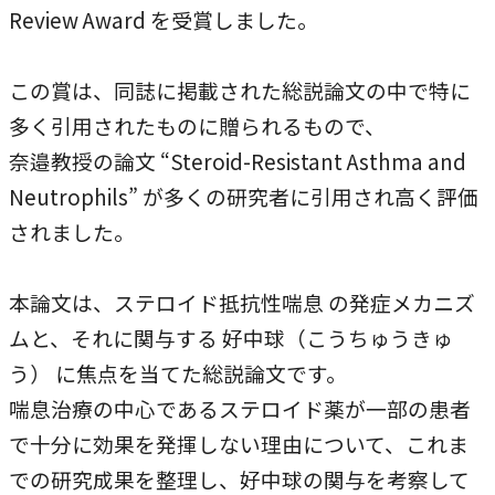
Review Award を受賞しました。
本学への短期留学生に対する支援
農学部
在学生の方へ
海外協定校
この賞は、同誌に掲載された総説論文の中で特に
キャンパス内国際交流
大学院
多く引用されたものに贈られるもので、
奈邉教授の論文 “Steroid-Resistant Asthma and
その他（国際協力等）
Neutrophils” が多くの研究者に引用され高く評価
法学研究科
されました。
国際言語文化研究科
本論文は、ステロイド抵抗性喘息 の発症メカニズ
経済経営学研究科
ムと、それに関与する 好中球（こうちゅうきゅ
理工学研究科
う） に焦点を当てた総説論文です。
喘息治療の中心であるステロイド薬が一部の患者
薬学研究科
で十分に効果を発揮しない理由について、これま
看護学研究科
での研究成果を整理し、好中球の関与を考察して