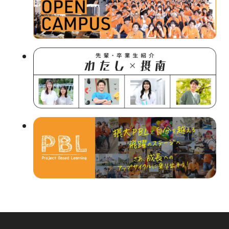
部
サ
イ
ト
を
別
ウ
イ
ン
ド
ウ
で
開
き