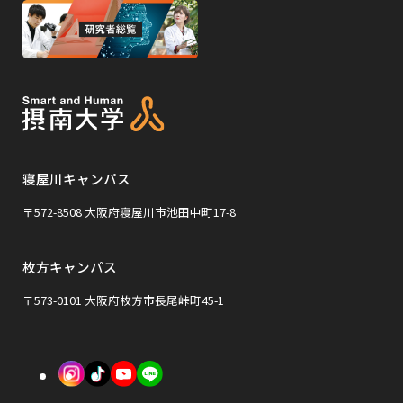
サ
サ
ウ
ウ
外
で
で
イ
イ
部
開
開
ト
ト
き
き
サ
ま
ま
を
を
イ
す
す
別
別
ト
ウ
ウ
を
イ
イ
寝屋川キャンパス
別
ン
ン
ウ
〒572-8508 大阪府寝屋川市池田中町17-8
ド
ド
イ
ウ
ウ
枚方キャンパス
ン
で
で
ド
〒573-0101 大阪府枚方市長尾峠町45-1
開
開
ウ
き
き
で
外
外
外
ま
ま
開