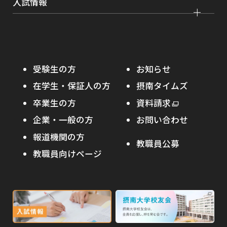
入試情報
課外活動
農学部
留学プログラム
就職支援独自プログラム
ボランティア
学部入試
危機管理対応
資格取得サポート
大学院入試
本学への正規留学生に対する支援
在学生の方へ
受験生の方
お知らせ
摂南の魅力
本学への短期留学生に対する支援
在学生・保証人の方
摂南タイムズ
わたし×摂南
海外協定校
卒業生の方
外
資料請求
外
オープンキャンパス
部
キャンパス内国際交流
企業・一般の方
お問い合わせ
部
サ
その他イベント
サ
報道機関の方
その他（国際協力等）
イ
教職員公募
イ
ト
教職員向けページ
受験生の保護者の方へ
ト
を
を
別
高校・予備校・塾の先生方へ
別
ウ
ウ
イ
外
外
イ
ン
ン
部
部
ド
ド