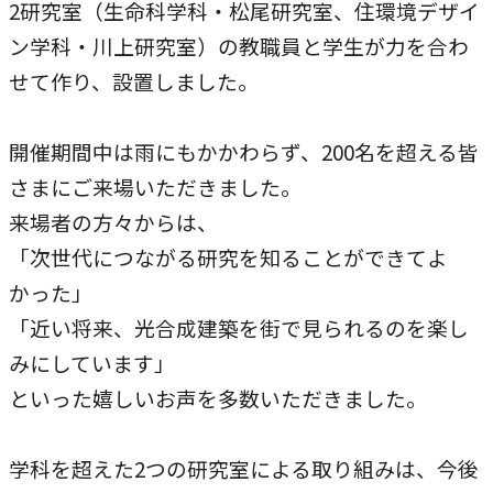
2研究室（生命科学科・松尾研究室、住環境デザイ
本学への短期留学生に対する支援
農学部
在学生の方へ
ン学科・川上研究室）の教職員と学生が力を合わ
海外協定校
せて作り、設置しました。
キャンパス内国際交流
大学院
開催期間中は雨にもかかわらず、200名を超える皆
その他（国際協力等）
さまにご来場いただきました。
来場者の方々からは、
法学研究科
「次世代につながる研究を知ることができてよ
国際言語文化研究科
かった」
経済経営学研究科
「近い将来、光合成建築を街で見られるのを楽し
みにしています」
理工学研究科
といった嬉しいお声を多数いただきました。
薬学研究科
看護学研究科
学科を超えた2つの研究室による取り組みは、今後