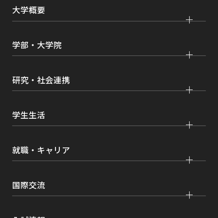
ま
大学概要
す
大学紹介
学部・大学院
学びの特色
法学部
大学院 法学研究科
キャンパス・施設紹介
研究・社会連携
国際学部
大学院 国際言語文化研究科
交通アクセス
研究
経済学部
大学院 経済経営学研究科
学生生活
情報公開
社会連携
経営学部
大学院 理工学研究科
各種取り組み
キャンパスライフ
学生ボランティアの募集依頼について
就職・キャリア
現代社会学部
大学院 薬学研究科
点検・評価
証明書発行、手続き
理工学部
大学院 看護学研究科
設置認可・届出関係
キャリア支援
学費・奨学金
国際交流
薬学部
大学院 農学研究科
刊行物・広報活動
就職実績
健康管理
看護学部
グローバルセンター
インターンシップ