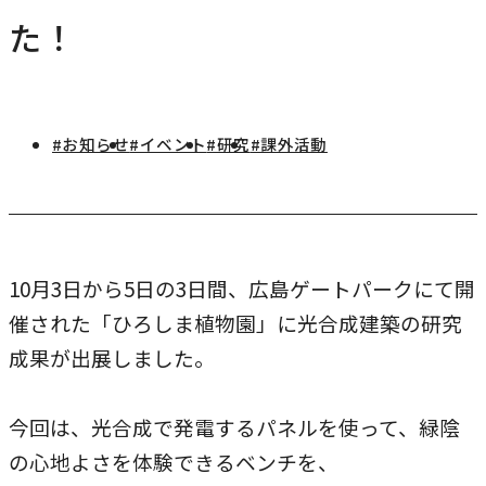
研究・社会連携
た！
キャンパス・施設紹介
学部
研究・社会連携トップ
交通アクセス
学生生活
研究
情報公開
社会連携
法学部
学生生活トップ
#お知らせ
#イベント
#研究
#課外活動
就職・キャリア
各種取り組み
キャンパスライフ
学生ボランティアの募集依頼について
国際学部
点検・評価
証明書発行、手続き
就職・キャリア
経済学部
国際交流
キャリア支援
設置認可・届出関係
学費・奨学金
経営学部
10月3日から5日の3日間、広島ゲートパークにて開
就職実績
国際交流
刊行物・広報活動
健康管理
催された「ひろしま植物園」に光合成建築の研究
グローバルセンター
現代社会学部
インターンシップ
課外活動
成果が出展しました。
留学プログラム
理工学部
就職支援独自プログラム
ボランティア
危機管理対応
薬学部
今回は、光合成で発電するパネルを使って、緑陰
資格取得サポート
の心地よさを体験できるベンチを、
本学への正規留学生に対する支援
看護学部
採用ご担当の方へ