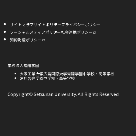
部
部
部
す
す
き
サ
サ
サ
ま
イ
イ
イ
す
サイトマップ
サイトポリシー
プライバシーポリシー
ト
ト
ト
外
ソーシャルメディアポリシー
社会連携ポリシー
部
を
を
を
サ
外
知的財産ポリシー
イ
部
ト
サ
別
別
別
を
イ
別
ト
ウ
ウ
ウ
ウ
を
イ
別
ン
ウ
外
学校法人常翔学園
イ
イ
イ
ド
イ
部
ウ
ン
外
大阪工業大学
外
広島国際大学
外
常翔学園中学校・高等学校
サ
で
ド
ン
ン
ン
部
外
常翔啓光学園中学校・高等学校
部
部
開
イ
ウ
き
サ
部
サ
サ
で
ト
ま
ド
ド
ド
開
イ
サ
イ
イ
を
す
き
ト
イ
ト
ト
別
Copyright© Setsunan University. All Rights Reserved.
ま
ウ
ウ
ウ
を
ト
を
を
ウ
す
別
を
別
別
イ
ウ
別
ウ
ウ
で
で
で
ン
イ
ウ
イ
イ
ド
ン
イ
ン
ン
ウ
開
開
開
ド
ン
ド
ド
で
ウ
ド
ウ
ウ
開
き
き
き
で
ウ
で
で
き
開
で
開
開
ま