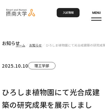
入試情報
MENU
お問い合わせ
資料請求
アクセス
Language
検索
お知らせ
ホーム
お知らせ
ひろしま植物園にて光合成建築の研究成果を
ホーム
2025.10.10
理工学部
大学概要
大学概要トップ
ひろしま植物園にて光合成建
学部・大学院
大学紹介
築の研究成果を展示しまし
学びの特色
学部・大学院トップ