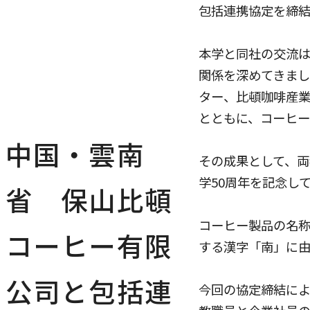
包括連携協定を締
本学と同社の交流は
関係を深めてきま
ター、比頓咖啡産
とともに、コーヒ
中国・雲南
その成果として、両者
学50周年を記念し
省 保山比頓
コーヒー製品の名称「
コーヒー有限
する漢字「南」に由
公司と包括連
今回の協定締結に