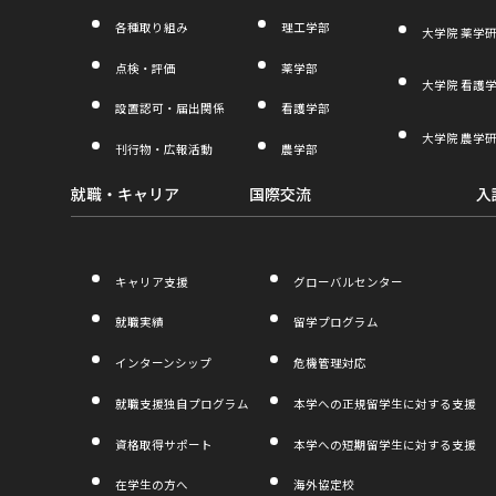
ま
各種取り組み
理工学部
大学院 薬学
す
点検・評価
薬学部
大学院 看護
設置認可・届出関係
看護学部
大学院 農学
刊行物・広報活動
農学部
就職・キャリア
国際交流
入
キャリア支援
グローバルセンター
就職実績
留学プログラム
インターンシップ
危機管理対応
就職支援独自プログラム
本学への正規留学生に対する支援
資格取得サポート
本学への短期留学生に対する支援
在学生の方へ
海外協定校