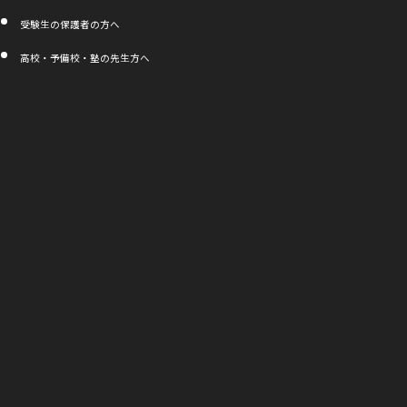
イ
ト
受験生の保護者の方へ
を
別
高校・予備校・塾の先生方へ
ウ
イ
ン
ド
ウ
で
開
き
ま
す