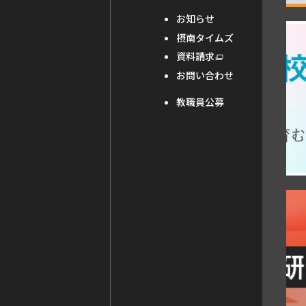
ウ
お知らせ
外
イ
摂南タイムズ
部
ン
外
資料請求
部
サ
ド
お問い合わせ
サ
イ
ウ
イ
教職員公募
ト
ト
で
を
別
を
開
ウ
別
き
イ
ン
ウ
ま
ド
外
イ
ウ
す
で
部
ン
開
き
サ
ド
ま
イ
ウ
す
ト
で