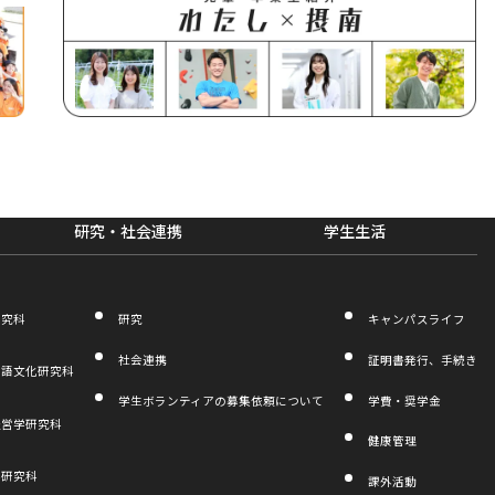
研究・社会連携
学生生活
研究科
研究
キャンパスライフ
社会連携
証明書発行、手続き
言語文化研究科
学生ボランティアの募集依頼について
学費・奨学金
経営学研究科
健康管理
学研究科
課外活動