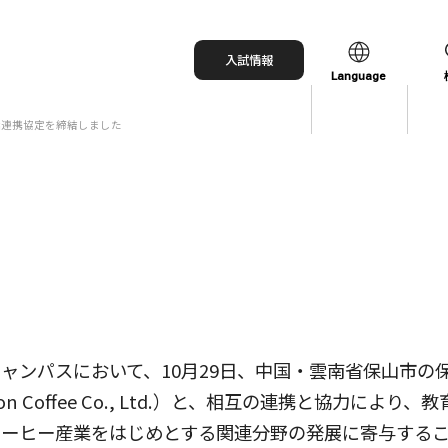
入試情報
Language
括連携協定を締結しました
日本語
English
中文（简体）
中文（繁體）
한국어
ャンパスにおいて、10月29日、中国・雲南省保山市の
aton Coffee Co., Ltd.）と、相互の連携と協力によ
コーヒー産業をはじめとする関連分野の発展に寄与する