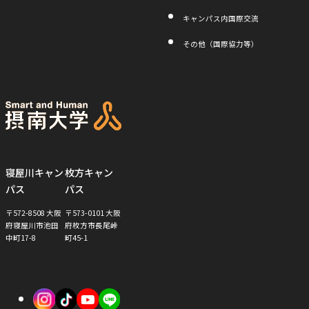
キャンパス内国際交流
その他（国際協力等）
寝屋川キャン
枚方キャン
パス
パス
〒572-8508 大阪
〒573-0101 大阪
府寝屋川市池田
府枚方市長尾峠
中町17-8
町45-1
外
外
外