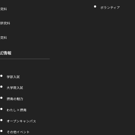
ボランティア
研究科
学研究科
研究科
試情報
学部入試
大学院入試
摂南の魅力
わたし×摂南
外
オープンキャンパス
部
サ
その他イベント