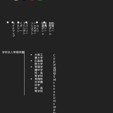
部
部
部
サ
サ
サ
イ
イ
イ
サ
サイ
プラ
ソー
外
社会
外
知的
イ
トポ
イバ
シャル
部
連携
部
財産
ト
ト
ト
ト
リ
シー
メディ
サ
ポリ
サ
ポリ
マ
シー
ポリ
アポリ
イ
シー
イ
シー
ッ
シー
シー
ト
ト
を
を
を
プ
を
を
別
別
ウ
ウ
別
別
別
イ
イ
ン
ン
ド
ド
ウ
ウ
ウ
ウ
ウ
外
学校法人常翔学園
で
で
外
大阪工
C
部
開
開
イ
イ
イ
部
業大学
o
サ
き
き
サ
外
広島国
p
ま
ま
イ
す
す
イ
部
際大学
yr
ト
ン
ン
ン
ト
サ
外
常翔学
ig
を
を
イ
部
園中学
ht
別
別
ト
サ
校・高
©
ド
ド
ド
ウ
ウ
を
イ
等学校
S
イ
イ
別
ト
外
常翔啓
et
ン
ウ
ウ
ウ
ン
ウ
を
部
光学園
s
ド
ド
イ
別
サ
中学
u
ウ
ウ
ン
ウ
イ
校・高
n
で
で
で
で
で
ド
イ
ト
等学校
a
開
開
ウ
ン
を
n
き
開
開
開
き
で
ド
別
U
ま
ま
開
ウ
ウ
ni
す
す
き
で
イ
v
き
き
き
ま
開
ン
er
す
き
ド
si
ま
ウ
ty