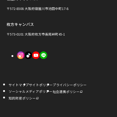
別
ン
ン
ウ
〒572-8508 大阪府寝屋川市池田中町17-8
ド
ド
イ
ウ
ウ
枚方キャンパス
ン
で
で
ド
〒573-0101 大阪府枚方市長尾峠町45-1
開
開
ウ
き
き
で
外
外
外
ま
ま
開
部
部
部
す
す
き
サ
サ
サ
ま
イ
イ
イ
す
サイトマップ
サイトポリシー
プライバシーポリシー
ト
ト
ト
外
ソーシャルメディアポリシー
社会連携ポリシー
部
を
を
を
サ
外
知的財産ポリシー
イ
部
ト
サ
別
別
別
を
イ
別
ト
ウ
ウ
ウ
ウ
を
イ
別