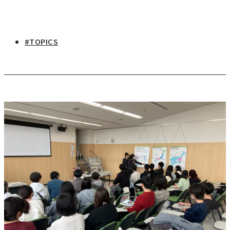
研究・社会連携
キャンパス・施設紹介
学部
研究・社会連携トップ
交通アクセス
学生生活
#TOPICS
研究
情報公開
社会連携
法学部
学生生活トップ
就職・キャリア
各種取り組み
キャンパスライフ
学生ボランティアの募集依頼について
国際学部
点検・評価
証明書発行、手続き
就職・キャリア
経済学部
国際交流
キャリア支援
設置認可・届出関係
学費・奨学金
経営学部
就職実績
国際交流
刊行物・広報活動
健康管理
グローバルセンター
現代社会学部
インターンシップ
課外活動
留学プログラム
理工学部
就職支援独自プログラム
ボランティア
危機管理対応
薬学部
資格取得サポート
本学への正規留学生に対する支援
看護学部
採用ご担当の方へ