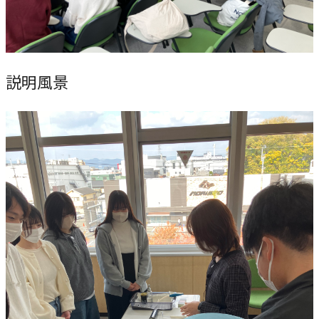
本学への短期留学生に対する支援
農学部
在学生の方へ
海外協定校
キャンパス内国際交流
説明風景
大学院
その他（国際協力等）
法学研究科
国際言語文化研究科
経済経営学研究科
理工学研究科
薬学研究科
看護学研究科