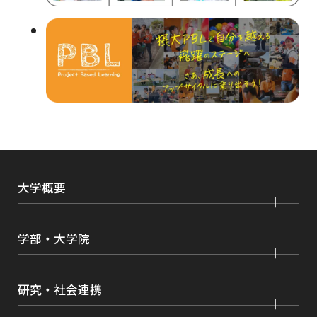
イ
ン
ド
ウ
で
開
き
ま
大学概要
す
大学紹介
学部・大学院
学びの特色
法学部
大学院 法学研究科
キャンパス・施設紹介
研究・社会連携
国際学部
大学院 国際言語文化研究科
交通アクセス