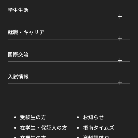
研究
経済学部
大学院 経済経営学研究科
学生生活
情報公開
社会連携
経営学部
大学院 理工学研究科
各種取り組み
キャンパスライフ
学生ボランティアの募集依頼について
就職・キャリア
現代社会学部
大学院 薬学研究科
点検・評価
証明書発行、手続き
理工学部
大学院 看護学研究科
設置認可・届出関係
キャリア支援
学費・奨学金
国際交流
薬学部
大学院 農学研究科
刊行物・広報活動
就職実績
健康管理
看護学部
グローバルセンター
インターンシップ
入試情報
課外活動
農学部
留学プログラム
就職支援独自プログラム
ボランティア
学部入試
危機管理対応
資格取得サポート
大学院入試
本学への正規留学生に対する支援
在学生の方へ
受験生の方
お知らせ
摂南の魅力
本学への短期留学生に対する支援
在学生・保証人の方
摂南タイムズ
わたし×摂南
海外協定校
卒業生の方
外
資料請求