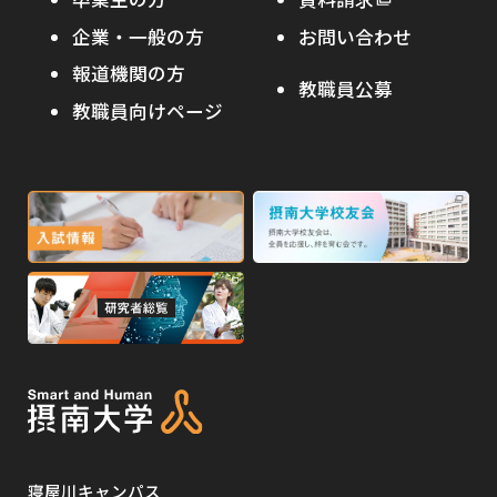
外
オープンキャンパス
部
キャンパス内国際交流
企業・一般の方
お問い合わせ
部
サ
その他イベント
サ
報道機関の方
その他（国際協力等）
イ
教職員公募
イ
ト
教職員向けページ
受験生の保護者の方へ
ト
を
を
別
高校・予備校・塾の先生方へ
別
ウ
ウ
イ
外
外
イ
ン
ン
部
部
ド
ド
サ
サ
ウ
ウ
外
で
で
イ
イ
部
開
開
ト
ト
き
き
サ
ま
ま
を
を
イ
す
す
別
別
ト
ウ
ウ
を
イ
イ
寝屋川キャンパス