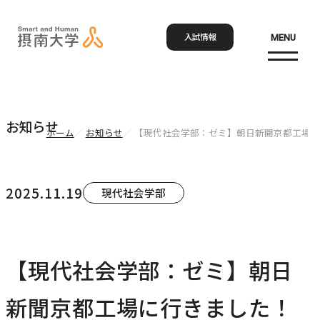
入試情報
MENU
お問い合わせ
資料請求
アクセス
Language
検索
お知らせ
ホーム
お知らせ
【現代社会学部：ゼミ】朝日新聞京都工場に
ホーム
2025.11.19
現代社会学部
大学概要
大学概要トップ
【現代社会学部：ゼミ】朝日
学部・大学院
大学紹介
新聞京都工場に行きました！
学びの特色
学部・大学院トップ