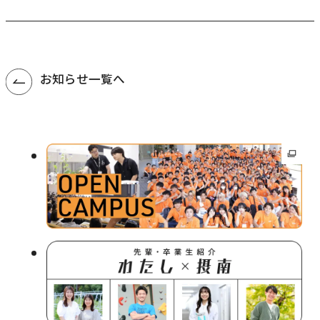
お知らせ一覧へ
外
部
サ
イ
ト
を
別
ウ