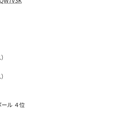
VWQW7V3K
ス）
ス）
ール ４位