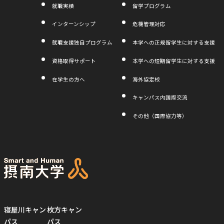
就職実績
留学プログラム
インターンシップ
危機管理対応
就職支援独自プログラム
本学への正規留学生に対する支援
資格取得サポート
本学への短期留学生に対する支援
在学生の方へ
海外協定校
キャンパス内国際交流
その他（国際協力等）
寝屋川キャン
枚方キャン
パス
パス