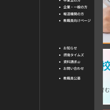
卒業生の方
サ
企業・一般の方
報道機関の方
イ
教職員向けページ
ト
を
別
ウ
お知らせ
外
イ
摂南タイムズ
部
ン
外
資料請求
部
サ
ド
お問い合わせ
サ
イ
ウ
イ
教職員公募
ト
ト
で
を
別
を
開
ウ
別
き
イ
ン
ウ
ま
ド