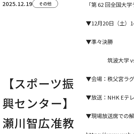
2025.12.19
その他
「第 62 回全国
▼12月20日（土）1
▼準々決勝
筑波大学 vs
▼会場：秩父宮ラ
【スポーツ振
▼放送：NHK Eテ
興センター】
▼現場放送席での
瀬川智広准教