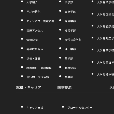
大学紹介
法学部
大学院 法学
ド
学びの特色
国際学部
ウ
大学院 国際
キャンパス・施設紹介
経済学部
で
大学院 経済
開
交通アクセス
経営学部
き
大学院 理工
情報公開
現代社会学部
ま
各種取り組み
理工学部
大学院 薬学
す
点検・評価
薬学部
大学院 看護
設置認可・届出関係
看護学部
大学院 農学
刊行物・広報活動
農学部
就職・キャリア
国際交流
入
キャリア支援
グローバルセンター