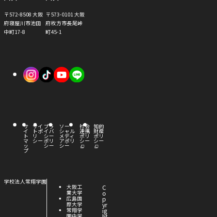
〒572-8508 大阪
〒573-0101 大阪
府寝屋川市池田
府枚方市長尾峠
中町17-8
町45-1
外
外
外
部
部
部
サ
サ
サ
イ
イ
イ
サ
サイ
プラ
ソー
外
社会
外
知的
イ
トポ
イバ
シャル
部
連携
部
財産
ト
ト
ト
ト
リ
シー
メディ
サ
ポリ
サ
ポリ
マ
シー
ポリ
アポリ
イ
シー
イ
シー
ッ
シー
シー
ト
ト
を
を
を
プ
を
を
別
別
ウ
ウ
別
別
別
イ
イ
ン
ン
ド
ド
ウ
ウ
ウ
ウ
ウ
外
学校法人常翔学園
で
で
外
大阪工
C
部
開
開
イ
イ
イ
部
業大学
o
サ
き
き
サ
外
広島国
p
ま
ま
イ
す
す
イ
部
際大学
yr
ト
ン
ン
ン
ト
サ
外
常翔学
ig
を
を
イ
部
園中学
ht
別