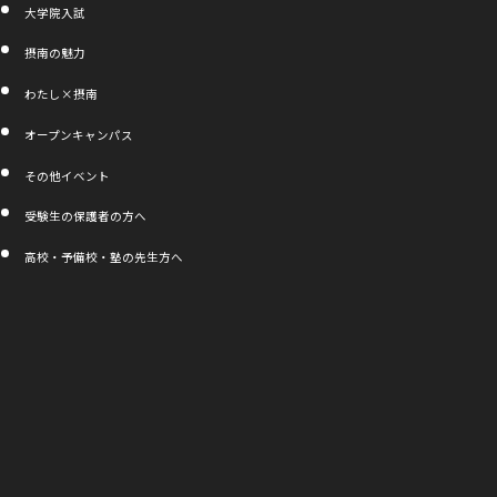
大学院入試
摂南の魅力
わたし×摂南
外
オープンキャンパス
部
サ
その他イベント
イ
ト
受験生の保護者の方へ
を
別
高校・予備校・塾の先生方へ
ウ
イ
ン
ド
ウ
で
開
き
ま
す