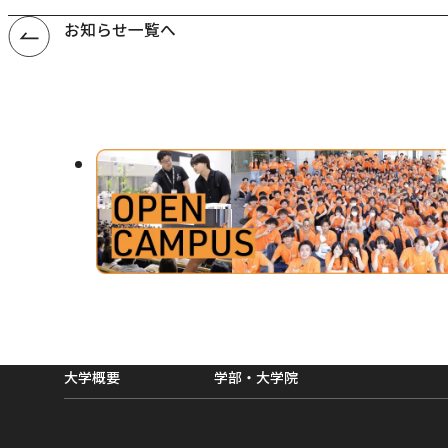
お知らせ一覧へ
外
部
サ
イ
ト
を
別
大学概要
学部・大学院
ウ
イ
ン