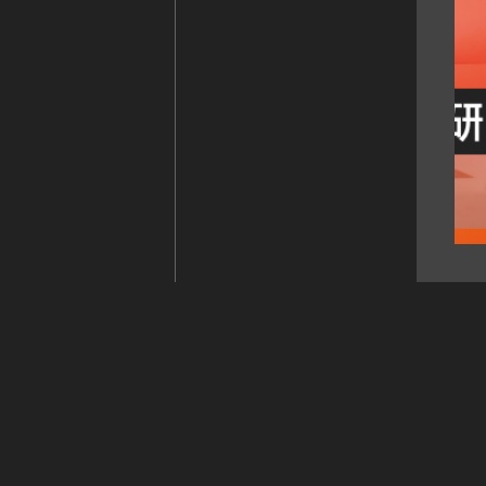
外
イ
ウ
す
で
部
ン
開
き
サ
ド
ま
イ
ウ
す
ト
で
を
開
別
き
ウ
ま
イ
す
ン
ド
ウ
で
開
き