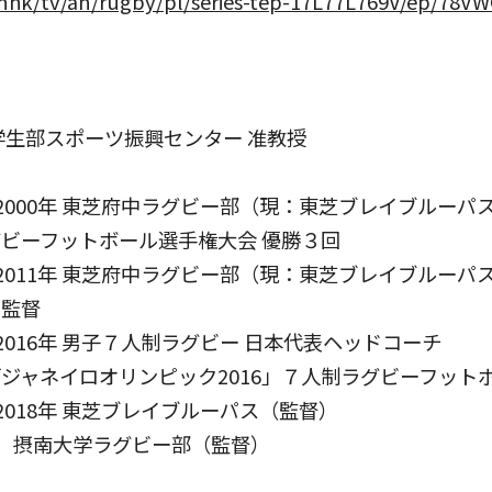
nhk/tv/an/rugby/pl/series-tep-17L77L769V/ep/78
学生部スポーツ振興センター 准教授
～2000年 東芝府中ラグビー部（現：東芝ブレイブルーパ
ットボール選手権大会 優勝３回
11年 東芝府中ラグビー部（現：東芝ブレイブルーパ
監督
16年 男子７人制ラグビー 日本代表ヘッドコーチ
ロオリンピック2016」７人制ラグビーフットボ
18年 東芝ブレイブルーパス（監督）
摂南大学ラグビー部（監督）