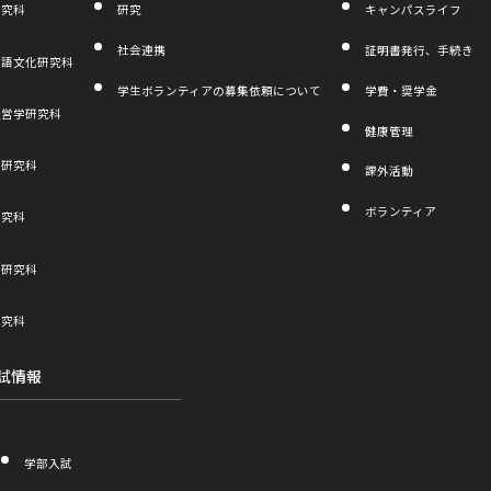
研究科
研究
キャンパスライフ
社会連携
証明書発行、手続き
言語文化研究科
学生ボランティアの募集依頼について
学費・奨学金
経営学研究科
健康管理
学研究科
課外活動
ボランティア
研究科
学研究科
研究科
試情報
学部入試