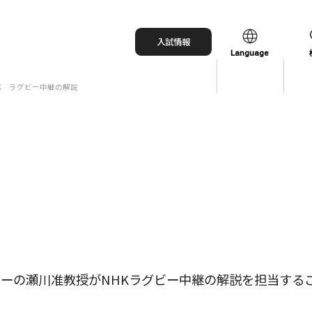
入試情報
Language
K ラグビー中継の解説
日本語
English
中文（简体）
中文（繁體）
한국어
ーの瀬川准教授がNHKラグビー中継の解説を担当する