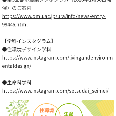
催）のご案内
https://www.omu.ac.jp/ura/info/news/entry-
99446.html
【学科インスタグラム】
●住環境デザイン学科
https://www.instagram.com/livingandenvironm
entaldesign/
●生命科学科
https://www.instagram.com/setsudai_seimei/