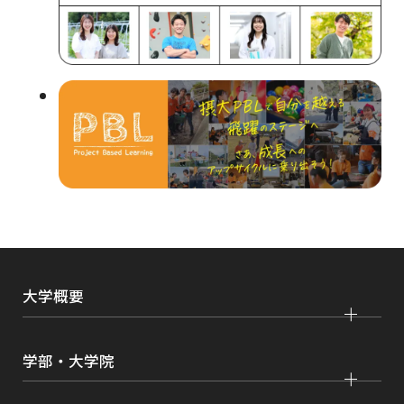
別
ウ
イ
ン
ド
ウ
で
開
き
ま
大学概要
す
大学紹介
学部・大学院
学びの特色