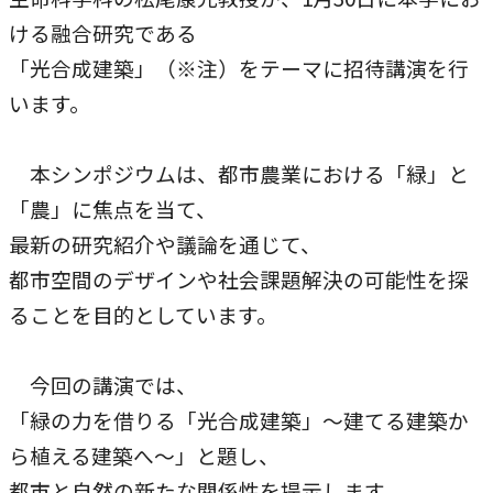
本学への短期留学生に対する支援
農学部
ける融合研究である
在学生の方へ
「光合成建築」（※注）をテーマに招待講演を行
海外協定校
います。
キャンパス内国際交流
大学院
その他（国際協力等）
本シンポジウムは、都市農業における「緑」と
「農」に焦点を当て、
法学研究科
最新の研究紹介や議論を通じて、
国際言語文化研究科
都市空間のデザインや社会課題解決の可能性を探
ることを目的としています。
経済経営学研究科
理工学研究科
今回の講演では、
薬学研究科
「緑の力を借りる「光合成建築」～建てる建築か
ら植える建築へ～」と題し、
看護学研究科
都市と自然の新たな関係性を提示します。