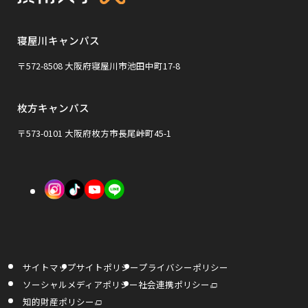
ト
ウ
ウ
を
イ
イ
寝屋川キャンパス
別
ン
ン
ウ
〒572-8508 大阪府寝屋川市池田中町17-8
ド
ド
イ
ウ
ウ
枚方キャンパス
ン
で
で
ド
〒573-0101 大阪府枚方市長尾峠町45-1
開
開
ウ
き
き
で
外
外
外
ま
ま
開
部
部
部
す
す
き
サ
サ
サ
ま
イ
イ
イ
す
サイトマップ
サイトポリシー
プライバシーポリシー
ト
ト
ト
外
ソーシャルメディアポリシー
社会連携ポリシー
部
を
を
を
サ
外
知的財産ポリシー
イ