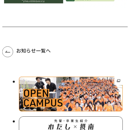
お知らせ一覧へ
外
部
サ
イ
ト
を