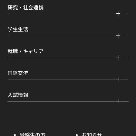
法学部
大学院 法学研究科
キャンパス・施設紹介
研究・社会連携
国際学部
大学院 国際言語文化研究科
交通アクセス
研究
経済学部
大学院 経済経営学研究科
学生生活
情報公開
社会連携
経営学部
大学院 理工学研究科
各種取り組み
キャンパスライフ
学生ボランティアの募集依頼について
就職・キャリア
現代社会学部
大学院 薬学研究科
点検・評価
証明書発行、手続き
理工学部
大学院 看護学研究科
設置認可・届出関係
キャリア支援
学費・奨学金
国際交流
薬学部
大学院 農学研究科
刊行物・広報活動
就職実績
健康管理
看護学部
グローバルセンター
インターンシップ
入試情報
課外活動
農学部
留学プログラム
就職支援独自プログラム
ボランティア
学部入試
危機管理対応
資格取得サポート
大学院入試
本学への正規留学生に対する支援
在学生の方へ
受験生の方
お知らせ