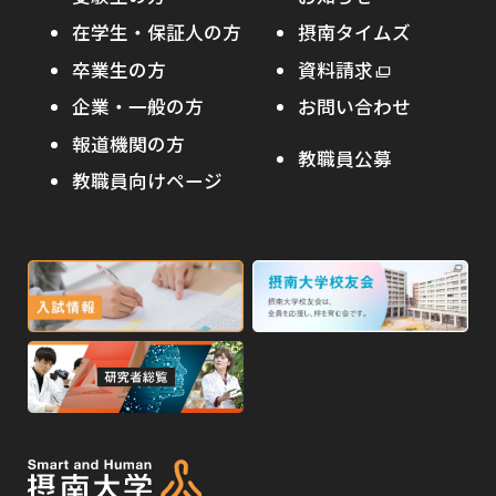
摂南の魅力
本学への短期留学生に対する支援
在学生・保証人の方
摂南タイムズ
わたし×摂南
海外協定校
卒業生の方
外
資料請求
外
オープンキャンパス
部
キャンパス内国際交流
企業・一般の方
お問い合わせ
部
サ
その他イベント
サ
報道機関の方
その他（国際協力等）
イ
教職員公募
イ
ト
教職員向けページ
受験生の保護者の方へ
ト
を
を
別
高校・予備校・塾の先生方へ
別
ウ
ウ
イ
外
外
イ
ン
ン
部
部
ド
ド
サ
サ
ウ
ウ
外
で
で
イ
イ
部
開
開
ト
ト
き
き
サ
ま
ま
を
を
イ
す
す
別
別