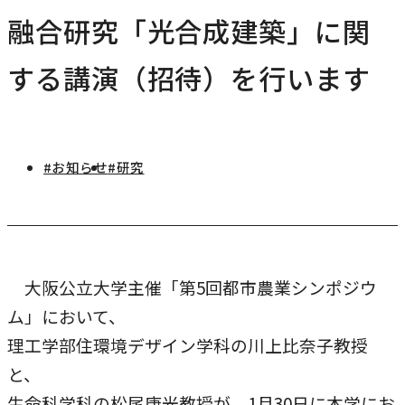
研究・社会連携
融合研究「光合成建築」に関
キャンパス・施設紹介
学部
研究・社会連携トップ
交通アクセス
する講演（招待）を行います
学生生活
研究
情報公開
社会連携
法学部
学生生活トップ
就職・キャリア
各種取り組み
キャンパスライフ
学生ボランティアの募集依頼について
国際学部
#お知らせ
#研究
点検・評価
証明書発行、手続き
就職・キャリア
経済学部
国際交流
キャリア支援
設置認可・届出関係
学費・奨学金
経営学部
就職実績
国際交流
刊行物・広報活動
健康管理
グローバルセンター
現代社会学部
インターンシップ
大阪公立大学主催「第5回都市農業シンポジウ
課外活動
留学プログラム
理工学部
ム」において、
就職支援独自プログラム
ボランティア
理工学部住環境デザイン学科の川上比奈子教授
危機管理対応
薬学部
資格取得サポート
と、
本学への正規留学生に対する支援
看護学部
採用ご担当の方へ
生命科学科の松尾康光教授が、1月30日に本学にお