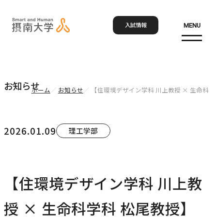
入試情報
MENU
お問い合わせ
資料請求
アクセス
Language
検索
お知らせ
ホーム
お知らせ
【住環境デザイン学科 川上教授 × 生命科
ホーム
2026.01.09
理工学部
大学概要
大学概要トップ
【住環境デザイン学科 川上教
学部・大学院
大学紹介
授 × 生命科学科 松尾教授】
学びの特色
学部・大学院トップ