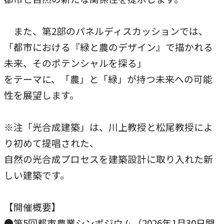
農学研究科
また、第2部のパネルディスカッションでは、
教員紹介
「都市における『緑と農のデザイン』で描かれる
教学関連
未来、そのポテンシャルを探る」
をテーマに、「農」と「緑」が持つ未来への可能
全学教育機構
性を展望します。
※注「光合成建築」は、川上教授と松尾教授によ
り初めて提唱された、
自然の光合成プロセスを建築設計に取り入れた新
しい建築です。
【開催概要】
●第5回都市農業シンポジウム（2026年1月30日開