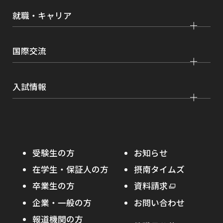
各種取り組み
キャンパスライフ
学生ボランティアの募集依頼について
就職・キャリア
現代社会学部
大学院 薬学研究科
点検・評価
証明書発行、手続き
理工学部
大学院 看護学研究科
設置認可・届出関係
キャリア支援
学費・奨学金
国際交流
薬学部
大学院 農学研究科
刊行物・広報活動
就職実績
健康管理
看護学部
グローバルセンター
インターンシップ
入試情報
課外活動
農学部
留学プログラム
就職支援独自プログラム
ボランティア
学部入試
危機管理対応
資格取得サポート
大学院入試
本学への正規留学生に対する支援
在学生の方へ
受験生の方
お知らせ
摂南の魅力
本学への短期留学生に対する支援
在学生・保証人の方
摂南タイムズ
わたし×摂南
海外協定校
卒業生の方
外
資料請求
外
オープンキャンパス
部
キャンパス内国際交流
企業・一般の方
お問い合わせ
部
サ
その他イベント
サ
報道機関の方
その他（国際協力等）
イ