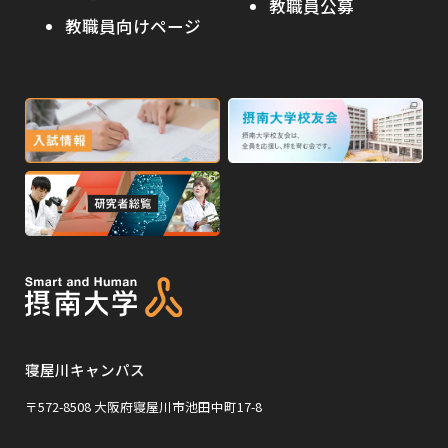
教職員公募
イ
ト
教職員向けページ
受験生の保護者の方へ
ト
を
を
別
高校・予備校・塾の先生方へ
別
ウ
ウ
イ
外
外
イ
ン
ン
部
部
ド
ド
サ
サ
ウ
ウ
外
で
で
イ
イ
部
開
開
ト
ト
き
き
サ
ま
ま
を
を
イ
す
す
別
別
ト
ウ
ウ
を
イ
イ
寝屋川キャンパス
別
ン
ン
ウ
〒572-8508 大阪府寝屋川市池田中町17-8
ド
ド
イ