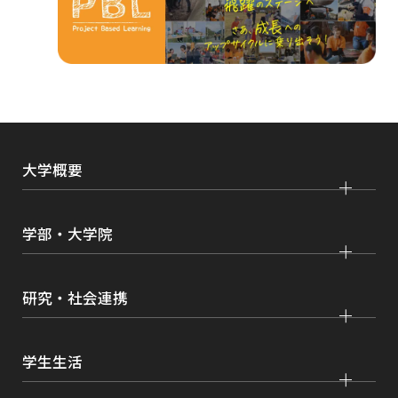
ド
ウ
で
開
き
ま
大学概要
す
大学紹介
学部・大学院
学びの特色
法学部
大学院 法学研究科
キャンパス・施設紹介
研究・社会連携
国際学部
大学院 国際言語文化研究科
交通アクセス
研究
経済学部
大学院 経済経営学研究科
学生生活
情報公開
社会連携
経営学部
大学院 理工学研究科