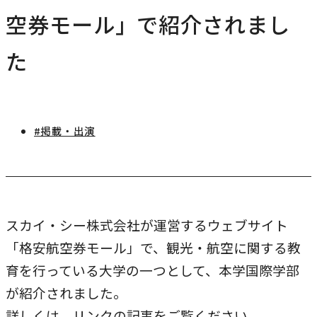
研究・社会連携
空券モール」で紹介されまし
キャンパス・施設紹介
学部
研究・社会連携トップ
交通アクセス
た
学生生活
研究
情報公開
社会連携
法学部
学生生活トップ
就職・キャリア
各種取り組み
キャンパスライフ
学生ボランティアの募集依頼について
国際学部
#掲載・出演
点検・評価
証明書発行、手続き
就職・キャリア
経済学部
国際交流
キャリア支援
設置認可・届出関係
学費・奨学金
経営学部
就職実績
国際交流
刊行物・広報活動
健康管理
グローバルセンター
現代社会学部
インターンシップ
スカイ・シー株式会社が運営するウェブサイト
課外活動
留学プログラム
理工学部
「格安航空券モール」で、観光・航空に関する教
就職支援独自プログラム
ボランティア
育を行っている大学の一つとして、本学国際学部
危機管理対応
薬学部
資格取得サポート
が紹介されました。
本学への正規留学生に対する支援
看護学部
採用ご担当の方へ
詳しくは、リンクの記事をご覧ください。