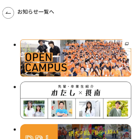
農学研究科
お知らせ一覧へ
教員紹介
教学関連
外
全学教育機構
部
サ
イ
ト
を
別
ウ
イ
ン