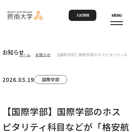
入試情報
MENU
お問い合わせ
資料請求
アクセス
Language
検索
お知らせ
ホーム
お知らせ
【国際学部】国際学部のホスピタリティ科目
ホーム
2026.03.19
国際学部
大学概要
大学概要トップ
【国際学部】国際学部のホス
学部・大学院
大学紹介
ピタリティ科目などが「格安航
学びの特色
学部・大学院トップ