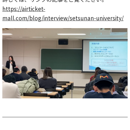
本学への短期留学生に対する支援
農学部
https://airticket-
在学生の方へ
mall.com/blog/interview/setsunan-university/
海外協定校
キャンパス内国際交流
大学院
その他（国際協力等）
法学研究科
国際言語文化研究科
経済経営学研究科
理工学研究科
薬学研究科
看護学研究科