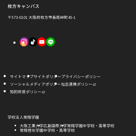
ウ
ウ
枚方キャンパス
ン
で
で
ド
〒573-0101 大阪府枚方市長尾峠町45-1
開
開
ウ
き
き
で
外
外
外
ま
ま
開
部
部
部
す
す
き
サ
サ
サ
ま
イ
イ
イ
す
サイトマップ
サイトポリシー
プライバシーポリシー
ト
ト
ト
外
ソーシャルメディアポリシー
社会連携ポリシー
部
を
を
を
サ
外
知的財産ポリシー
イ
部
ト
サ
別
別
別
を
イ
別
ト
ウ
ウ
ウ
ウ
を
イ
別
ン
ウ
外
学校法人常翔学園
イ
イ
イ
ド
イ
部
ウ
ン
外
大阪工業大学
外
広島国際大学
外
常翔学園中学校・高等学校
サ
で
ド
ン
ン
ン
部
外
常翔啓光学園中学校・高等学校
部
部
開
イ
ウ
き
サ
部
サ
サ
で
ト