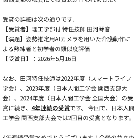
本学への短期留学生に対する支援
農学部
在学生の方へ
受賞の詳細は次の通りです．
海外協定校
【受賞者】理工学部付 特任技師 田河琴音
キャンパス内国際交流
大学院
【演題】姿勢推定用AIカメラを用いた介護動作に
その他（国際協力等）
よる熟練者と初学者の類似度評価
【受賞日】：2026年5月16日
法学研究科
国際言語文化研究科
なお、田河特任技師は2022年度（スマートライフ
学会）、2023年度（日本人間工学会 関西支部大
経済経営学研究科
会）、2024年度（日本人間工学会 全国大会）の受
理工学研究科
賞に続き、
4年連続の受賞
です。 今回で、日本人間
薬学研究科
工学会 関西支部大会では2回目の受賞となります。
看護学研究科
4年連続受賞おめでとうございます！今後の益々の