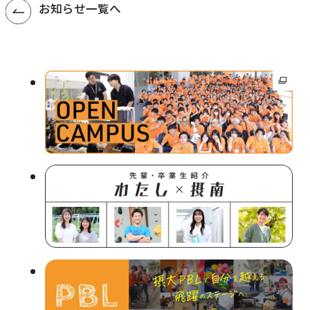
お知らせ一覧へ
外
部
サ
イ
ト
を
別
ウ
イ
ン
ド