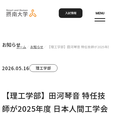
入試情報
MENU
お問い合わせ
資料請求
アクセス
Language
検索
お知らせ
ホーム
お知らせ
【理工学部】田河琴音 特任技師が2025年
ホーム
2026.05.16
理工学部
大学概要
大学概要トップ
【理工学部】田河琴音 特任技
学部・大学院
大学紹介
師が2025年度 日本人間工学会
学びの特色
学部・大学院トップ