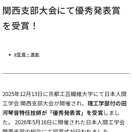
研究・社会連携
関西支部大会にて優秀発表賞
キャンパス・施設紹介
学部
研究・社会連携トップ
交通アクセス
を受賞！
学生生活
研究
情報公開
社会連携
法学部
学生生活トップ
就職・キャリア
各種取り組み
キャンパスライフ
学生ボランティアの募集依頼について
国際学部
#受賞・表彰
点検・評価
証明書発行、手続き
就職・キャリア
経済学部
国際交流
キャリア支援
設置認可・届出関係
学費・奨学金
経営学部
就職実績
国際交流
刊行物・広報活動
健康管理
グローバルセンター
現代社会学部
インターンシップ
2025年12月13日に京都工芸繊維大学にて日本人間
課外活動
留学プログラム
理工学部
工学会 関西支部大会が開催され、
理工学部付の田
就職支援独自プログラム
ボランティア
河琴音特任技師が「優秀発表賞」を受賞
しまし
危機管理対応
薬学部
資格取得サポート
た。 2026年5月16日に開催された日本人間工学会
本学への正規留学生に対する支援
看護学部
採用ご担当の方へ
関西支部の総会にて授賞式が行われました。