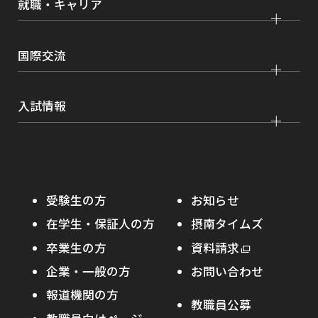
学生ボランティアの募集依頼について
就職・キャリア
現代社会学部
大学院 薬学研究科
点検・評価
証明書発行、手続き
理工学部
大学院 看護学研究科
設置認可・届出関係
キャリア支援
学費・奨学金
国際交流
薬学部
大学院 農学研究科
刊行物・広報活動
就職実績
健康管理
看護学部
グローバルセンター
インターンシップ
入試情報
課外活動
農学部
留学プログラム
就職支援独自プログラム
ボランティア
学部入試
危機管理対応
資格取得サポート
大学院入試
本学への正規留学生に対する支援
在学生の方へ
受験生の方
お知らせ
摂南の魅力
本学への短期留学生に対する支援
在学生・保証人の方
摂南タイムズ
わたし×摂南
海外協定校
卒業生の方
外
資料請求
外
オープンキャンパス
部
キャンパス内国際交流
企業・一般の方
お問い合わせ
部
サ
その他イベント
サ
報道機関の方
その他（国際協力等）
イ
教職員公募
イ
ト
受験生の保護者の方へ