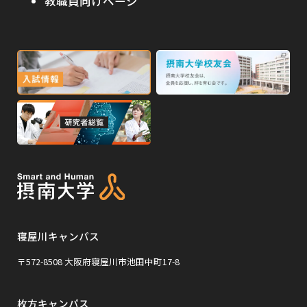
教職員向けページ
ト
を
を
別
高校・予備校・塾の先生方へ
別
ウ
ウ
イ
外
外
イ
ン
ン
部
部
ド
ド
サ
サ
ウ
ウ
外
で
で
イ
イ
部
開
開
ト
ト
き
き
サ
ま
ま
を
を
イ
す
す
別
別
ト
ウ
ウ
を
イ
イ
寝屋川キャンパス
別
ン
ン
ウ
〒572-8508 大阪府寝屋川市池田中町17-8
ド
ド
イ
ウ
ウ
枚方キャンパス