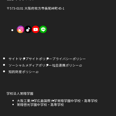
ン
で
で
ド
〒573-0101 大阪府枚方市長尾峠町45-1
開
開
ウ
き
き
で
外
外
外
ま
ま
開
部
部
部
す
す
き
サ
サ
サ
ま
イ
イ
イ
す
サイトマップ
サイトポリシー
プライバシーポリシー
ト
ト
ト
外
ソーシャルメディアポリシー
社会連携ポリシー
部
を
を
を
サ
外
知的財産ポリシー
イ
部
ト
サ
別
別
別
を
イ
別
ト
ウ
ウ
ウ
ウ
を
イ
別
ン
ウ
外
学校法人常翔学園
イ
イ
イ
ド
イ
部
ウ
ン
外
大阪工業大学
外
広島国際大学
外
常翔学園中学校・高等学校
サ
で
ド
ン
ン
ン
部
外
常翔啓光学園中学校・高等学校
部
部
開
イ
ウ
き
サ
部
サ
サ
で
ト
ま
ド
ド
ド
開
イ
サ
イ
イ
を
す
き