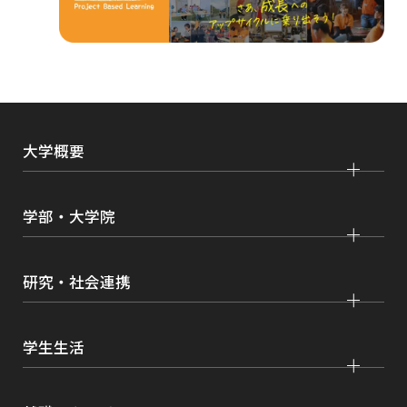
ウ
で
開
き
ま
大学概要
す
大学紹介
学部・大学院
学びの特色
法学部
大学院 法学研究科
キャンパス・施設紹介
研究・社会連携
国際学部
大学院 国際言語文化研究科
交通アクセス
研究
経済学部
大学院 経済経営学研究科
学生生活
情報公開
社会連携
経営学部
大学院 理工学研究科
各種取り組み
キャンパスライフ