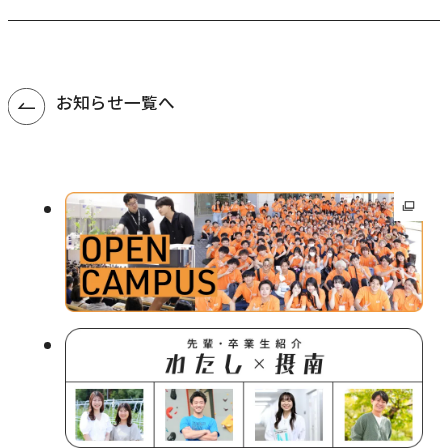
お知らせ一覧へ
外
部
サ
イ
ト
を
別
ウ