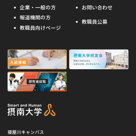
外
オープンキャンパス
部
キャンパス内国際交流
企業・一般の方
お問い合わせ
部
サ
その他イベント
サ
報道機関の方
その他（国際協力等）
イ
教職員公募
イ
ト
教職員向けページ
受験生の保護者の方へ
ト
を
を
別
高校・予備校・塾の先生方へ
別
ウ
ウ
イ
外
外
イ
ン
ン
部
部
ド
ド
サ
サ
ウ
ウ
外
で
で
イ
イ
部
開
開
ト
ト
き
き
サ
ま
ま
を
を
イ
す
す
別
別
ト
ウ
ウ
を
イ
イ
寝屋川キャンパス
別