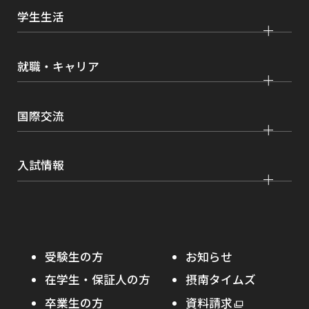
研究
経済学部
大学院 経済経営学研究科
学生生活
情報公開
社会連携
経営学部
大学院 理工学研究科
各種取り組み
キャンパスライフ
学生ボランティアの募集依頼について
就職・キャリア
現代社会学部
大学院 薬学研究科
点検・評価
証明書発行、手続き
理工学部
大学院 看護学研究科
設置認可・届出関係
キャリア支援
学費・奨学金
国際交流
薬学部
大学院 農学研究科
刊行物・広報活動
就職実績
健康管理
看護学部
グローバルセンター
インターンシップ
入試情報
課外活動
農学部
留学プログラム
就職支援独自プログラム
ボランティア
学部入試
危機管理対応
資格取得サポート
大学院入試
本学への正規留学生に対する支援
在学生の方へ
受験生の方
お知らせ
摂南の魅力
本学への短期留学生に対する支援
在学生・保証人の方
摂南タイムズ
わたし×摂南
海外協定校
卒業生の方
外
資料請求