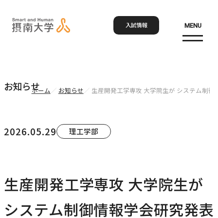
入試情報
MENU
お問い合わせ
資料請求
アクセス
Language
検索
お知らせ
ホーム
お知らせ
生産開発工学専攻 大学院生が システム制御情
ホーム
2026.05.29
理工学部
大学概要
大学概要トップ
生産開発工学専攻 大学院生が
学部・大学院
大学紹介
システム制御情報学会研究発表
学びの特色
学部・大学院トップ