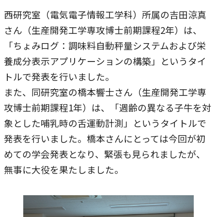
本学への短期留学生に対する支援
農学部
西研究室（電気電子情報工学科）所属の吉田涼真
在学生の方へ
さん（生産開発工学専攻博士前期課程2年）は、
海外協定校
「ちょみログ：調味料自動秤量システムおよび栄
キャンパス内国際交流
大学院
養成分表示アプリケーションの構築」というタイ
その他（国際協力等）
トルで発表を行いました。
また、同研究室の橋本響士さん（生産開発工学専
法学研究科
攻博士前期課程1年）は、「週齢の異なる子牛を対
国際言語文化研究科
象とした哺乳時の舌運動計測」というタイトルで
発表を行いました。橋本さんにとっては今回が初
経済経営学研究科
めての学会発表となり、緊張も見られましたが、
理工学研究科
無事に大役を果たしました。
薬学研究科
看護学研究科