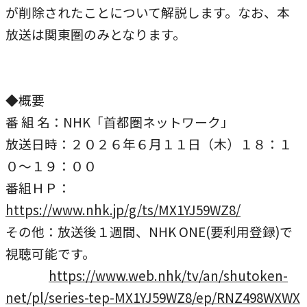
が削除されたことについて解説します。なお、本
本学への短期留学生に対する支援
農学部
在学生の方へ
放送は関東圏のみとなります。
海外協定校
キャンパス内国際交流
大学院
◆概要
その他（国際協力等）
番 組 名：NHK「首都圏ネットワーク」
法学研究科
放送日時：２０２６年６月１１日（木）１８：１
０～１９：００
国際言語文化研究科
番組ＨＰ：
経済経営学研究科
https://www.nhk.jp/g/ts/MX1YJ59WZ8/
理工学研究科
その他：放送後１週間、NHK ONE(要利用登録)で
視聴可能です。
薬学研究科
https://www.web.nhk/tv/an/shutoken-
看護学研究科
net/pl/series-tep-MX1YJ59WZ8/ep/RNZ498WXWX