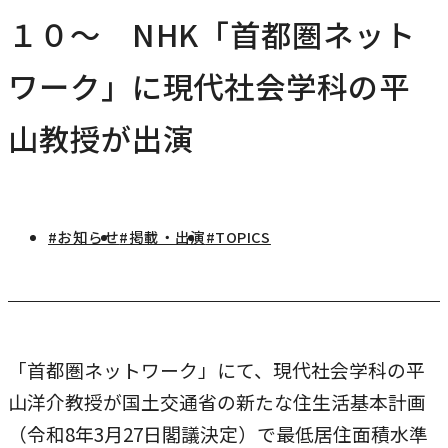
研究・社会連携
１０～ NHK「首都圏ネット
キャンパス・施設紹介
学部
研究・社会連携トップ
交通アクセス
ワーク」に現代社会学科の平
学生生活
研究
情報公開
社会連携
法学部
山教授が出演
学生生活トップ
就職・キャリア
各種取り組み
キャンパスライフ
学生ボランティアの募集依頼について
国際学部
点検・評価
証明書発行、手続き
就職・キャリア
経済学部
国際交流
キャリア支援
#お知らせ
#掲載・出演
#TOPICS
設置認可・届出関係
学費・奨学金
経営学部
就職実績
国際交流
刊行物・広報活動
健康管理
グローバルセンター
現代社会学部
インターンシップ
課外活動
留学プログラム
理工学部
就職支援独自プログラム
「首都圏ネットワーク」にて、現代社会学科の平
ボランティア
危機管理対応
薬学部
資格取得サポート
山洋介教授が国土交通省の新たな住生活基本計画
本学への正規留学生に対する支援
看護学部
（令和8年3月27日閣議決定）で最低居住面積水準
採用ご担当の方へ