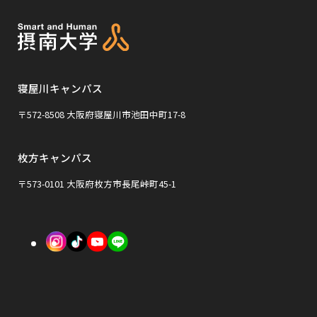
き
サ
ま
ま
を
を
イ
す
す
別
別
ト
ウ
ウ
を
イ
イ
寝屋川キャンパス
別
ン
ン
ウ
〒572-8508 大阪府寝屋川市池田中町17-8
ド
ド
イ
ウ
ウ
枚方キャンパス
ン
で
で
ド
〒573-0101 大阪府枚方市長尾峠町45-1
開
開
ウ
き
き
で
外
外
外
ま
ま
開
部
部
部
す
す
き
サ
サ
サ
ま
イ
イ
イ