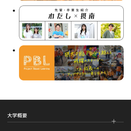
ト
を
別
ウ
イ
ン
ド
ウ
で
開
き
ま
大学概要
す