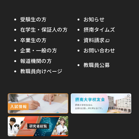
資格取得サポート
大学院入試
本学への正規留学生に対する支援
在学生の方へ
受験生の方
お知らせ
摂南の魅力
本学への短期留学生に対する支援
在学生・保証人の方
摂南タイムズ
わたし×摂南
海外協定校
卒業生の方
外
資料請求
外
オープンキャンパス
部
キャンパス内国際交流
企業・一般の方
お問い合わせ
部
サ
その他イベント
サ
報道機関の方
その他（国際協力等）
イ
教職員公募
イ
ト
教職員向けページ
受験生の保護者の方へ
ト
を
を
別
高校・予備校・塾の先生方へ
別
ウ
ウ
イ
外
外
イ
ン
ン
部
部
ド
ド
サ
サ
ウ
ウ
外
で
で
イ
イ
部
開
開
ト
ト
き