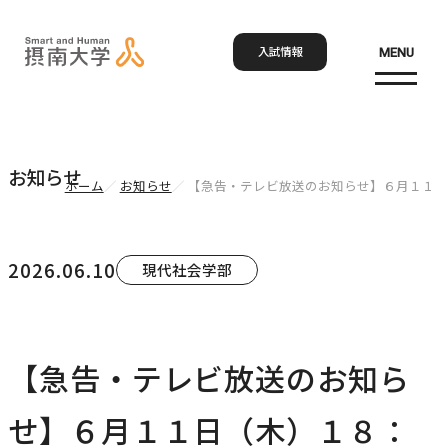
入試情報
MENU
お問い合わせ
資料請求
アクセス
Language
検索
お知らせ
ホーム
お知らせ
【急告・テレビ放送のお知らせ】６月１１日
ホーム
2026.06.10
現代社会学部
大学概要
大学概要トップ
【急告・テレビ放送のお知ら
学部・大学院
大学紹介
せ】６月１１日（木）１８：
学びの特色
学部・大学院トップ