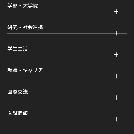
大学紹介
学部・大学院
学びの特色
法学部
大学院 法学研究科
キャンパス・施設紹介
研究・社会連携
国際学部
大学院 国際言語文化研究科
交通アクセス
研究
経済学部
大学院 経済経営学研究科
学生生活
情報公開
社会連携
経営学部
大学院 理工学研究科
各種取り組み
キャンパスライフ
学生ボランティアの募集依頼について
就職・キャリア
現代社会学部
大学院 薬学研究科
点検・評価
証明書発行、手続き
理工学部
大学院 看護学研究科
設置認可・届出関係
キャリア支援
学費・奨学金
国際交流
薬学部
大学院 農学研究科
刊行物・広報活動
就職実績
健康管理
看護学部
グローバルセンター
インターンシップ
入試情報
課外活動
農学部
留学プログラム
就職支援独自プログラム
ボランティア
学部入試
危機管理対応