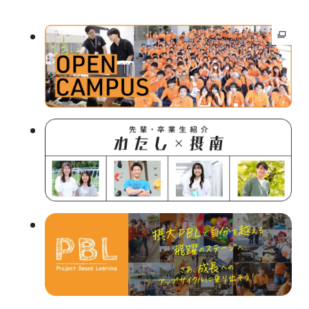
外
部
サ
イ
ト
を
別
ウ
イ
ン
ド
ウ
で