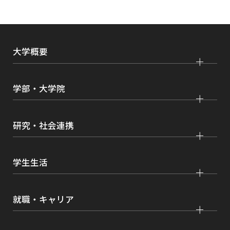
開
き
ま
大学概要
す
大学紹介
学部・大学院
学びの特色
法学部
大学院 法学研究科
キャンパス・施設紹介
研究・社会連携
国際学部
大学院 国際言語文化研究科
交通アクセス
研究
経済学部
大学院 経済経営学研究科
学生生活
情報公開
社会連携
経営学部
大学院 理工学研究科
各種取り組み
キャンパスライフ
学生ボランティアの募集依頼について
就職・キャリア
現代社会学部
大学院 薬学研究科
点検・評価
証明書発行、手続き
理工学部
大学院 看護学研究科
設置認可・届出関係