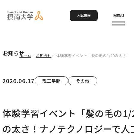
入試情報
MENU
お問い合わせ
資料請求
ア
Language
検索
お知らせ
ホーム
お知らせ
体験学習イベント「髪の毛の1/20の太さ
ホーム
2026.06.17
理工学部
その他
大学概要
大学概要トップ
体験学習イベント「髪の毛の1/
学部・大学院
大学紹介
の太さ！ナノテクノロジーで人
学びの特色
学部・大学院トップ