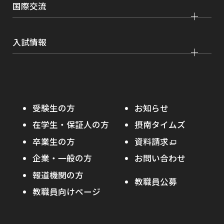
キャリア支援
学費・奨学金
国際交流
薬学部
大学院 農学研究科
刊行物・広報活動
就職実績
健康管理
看護学部
グローバルセンター
インターンシップ
入試情報
課外活動
農学部
留学プログラム
就職支援独自プログラム
ボランティア
学部入試
危機管理対応
資格取得サポート
大学院入試
本学への正規留学生に対する支援
在学生の方へ
受験生の方
お知らせ
摂南の魅力
本学への短期留学生に対する支援
在学生・保証人の方
摂南タイムズ
わたし×摂南
海外協定校
卒業生の方
外
資料請求
外
オープンキャンパス
部
キャンパス内国際交流
企業・一般の方
お問い合わせ
部
サ
その他イベント
サ
報道機関の方
その他（国際協力等）
イ
教職員公募
イ
ト
教職員向けページ
受験生の保護者の方へ
ト
を
を
別
高校・予備校・塾の先生方へ
別
ウ