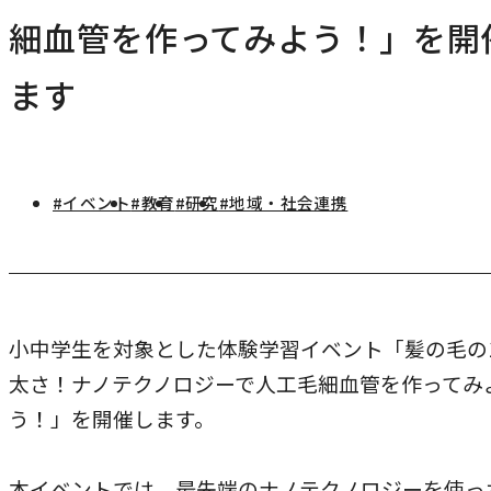
研究・社会連携
細血管を作ってみよう！」を開
キャンパス・施設紹介
学部
研究・社会連携トップ
交通アクセス
ます
学生生活
研究
情報公開
社会連携
法学部
学生生活トップ
就職・キャリア
各種取り組み
キャンパスライフ
学生ボランティアの募集依頼について
国際学部
#イベント
#教育
#研究
#地域・社会連携
点検・評価
証明書発行、手続き
就職・キャリア
経済学部
国際交流
キャリア支援
設置認可・届出関係
学費・奨学金
経営学部
就職実績
国際交流
刊行物・広報活動
健康管理
グローバルセンター
現代社会学部
インターンシップ
小中学生を対象とした体験学習イベント「髪の毛の1
課外活動
留学プログラム
理工学部
太さ！ナノテクノロジーで人工毛細血管を作ってみ
就職支援独自プログラム
ボランティア
う！」を開催します。
危機管理対応
薬学部
資格取得サポート
本学への正規留学生に対する支援
看護学部
採用ご担当の方へ
本イベントでは、最先端のナノテクノロジーを使っ