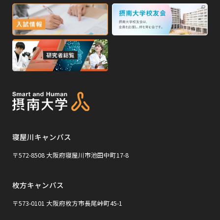
ウ
イ
外
外
イ
ン
ン
部
部
ド
ド
サ
サ
ウ
ウ
外
で
で
イ
イ
部
開
開
ト
ト
き
き
サ
ま
ま
を
を
イ
す
す
別
別
ト
ウ
ウ
を
イ
イ
寝屋川キャンパス
別
ン
ン
ウ
〒572-8508 大阪府寝屋川市池田中町17-8
ド
ド
イ
ウ
ウ
枚方キャンパス
ン
で
で
ド
〒573-0101 大阪府枚方市長尾峠町45-1
開
開
ウ