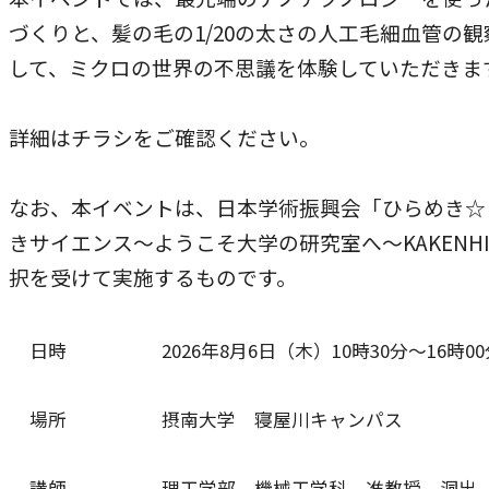
本学への短期留学生に対する支援
農学部
づくりと、髪の毛の1/20の太さの人工毛細血管の観
在学生の方へ
して、ミクロの世界の不思議を体験していただきま
海外協定校
キャンパス内国際交流
大学院
詳細はチラシをご確認ください。
その他（国際協力等）
なお、本イベントは、日本学術振興会「ひらめき☆
法学研究科
きサイエンス～ようこそ大学の研究室へ～KAKENH
国際言語文化研究科
択を受けて実施するものです。
経済経営学研究科
日時
2026年8月6日（木）10時30分～16時0
理工学研究科
薬学研究科
場所
摂南大学 寝屋川キャンパス
看護学研究科
講師
理工学部 機械工学科 准教授 洞出