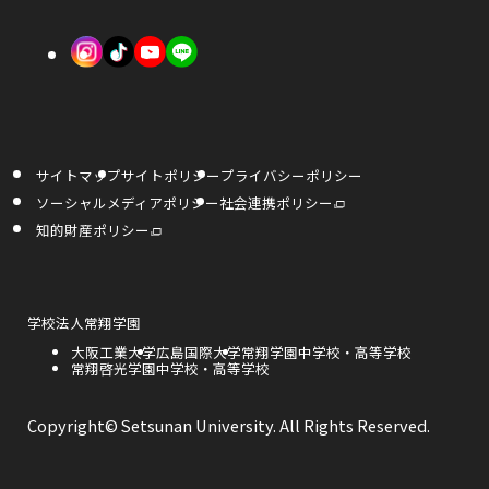
き
き
で
外
外
外
ま
ま
開
部
部
部
す
す
き
サ
サ
サ
ま
イ
イ
イ
す
サイトマップ
サイトポリシー
プライバシーポリシー
ト
ト
ト
外
ソーシャルメディアポリシー
社会連携ポリシー
部
を
を
を
サ
外
知的財産ポリシー
イ
部
ト
サ
別
別
別
を
イ
別
ト
ウ
ウ
ウ
ウ
を
イ
別
ン
ウ
外
学校法人常翔学園
イ
イ
イ
ド
イ
部
ウ
ン
外
大阪工業大学
外
広島国際大学
外
常翔学園中学校・高等学校
サ
で
ド
ン
ン
ン
部
外
常翔啓光学園中学校・高等学校
部
部
開
イ
ウ
き
サ
部
サ
サ
で
ト
ま
ド
ド
ド
開
イ
サ
イ
イ
を
す
き
ト
イ
ト
ト
別
Copyright© Setsunan University. All Rights Reserved.
ま
ウ
ウ
ウ
を
ト
を
を
ウ
す
別
を
別
別
イ
ウ
別
ウ
ウ
で
で
で
ン
イ
ウ
イ
イ
ド