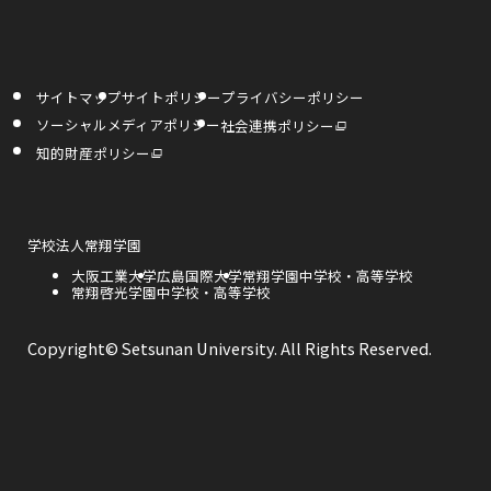
部
部
部
す
す
き
サ
サ
サ
ま
イ
イ
イ
す
サイトマップ
サイトポリシー
プライバシーポリシー
ト
ト
ト
外
ソーシャルメディアポリシー
社会連携ポリシー
部
を
を
を
サ
外
知的財産ポリシー
イ
部
ト
サ
別
別
別
を
イ
別
ト
ウ
ウ
ウ
ウ
を
イ
別
ン
ウ
外
学校法人常翔学園
イ
イ
イ
ド
イ
部
ウ
ン
外
大阪工業大学
外
広島国際大学
外
常翔学園中学校・高等学校
サ
で
ド
ン
ン
ン
部
外
常翔啓光学園中学校・高等学校
部
部
開
イ
ウ
き
サ
部
サ
サ
で
ト
ま
ド
ド
ド
開
イ
サ
イ
イ
を
す
き
ト
イ
ト
ト
別
Copyright© Setsunan University. All Rights Reserved.
ま
ウ
ウ
ウ
を
ト
を
を
ウ
す
別
を
別
別
イ
ウ
別
ウ
ウ
で
で
で
ン
イ
ウ
イ
イ
ド
ン
イ
ン
ン
ウ
開
開
開
ド
ン
ド
ド
で
ウ
ド
ウ
ウ
開
き
き
き
で
ウ
で
で
き
開
で
開
開