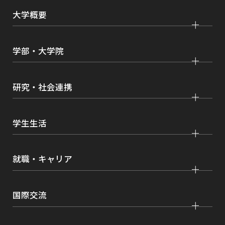
ま
大学概要
す
大学紹介
学部・大学院
学びの特色
法学部
大学院 法学研究科
キャンパス・施設紹介
研究・社会連携
国際学部
大学院 国際言語文化研究科
交通アクセス
研究
経済学部
大学院 経済経営学研究科
学生生活
情報公開
社会連携
経営学部
大学院 理工学研究科
各種取り組み
キャンパスライフ
学生ボランティアの募集依頼について
就職・キャリア
現代社会学部
大学院 薬学研究科
点検・評価
証明書発行、手続き
理工学部
大学院 看護学研究科
設置認可・届出関係
キャリア支援
学費・奨学金
国際交流
薬学部
大学院 農学研究科
刊行物・広報活動
就職実績
健康管理
看護学部