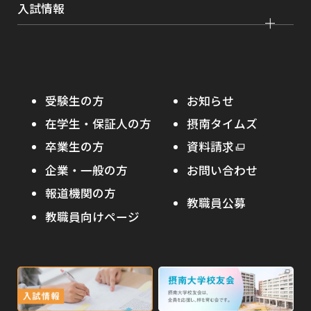
グローバルセンター
インターンシップ
入試情報
課外活動
農学部
留学プログラム
就職支援独自プログラム
ボランティア
学部入試
危機管理対応
資格取得サポート
大学院入試
本学への正規留学生に対する支援
在学生の方へ
受験生の方
お知らせ
摂南の魅力
本学への短期留学生に対する支援
在学生・保証人の方
摂南タイムズ
わたし×摂南
海外協定校
卒業生の方
外
資料請求
外
オープンキャンパス
部
キャンパス内国際交流
企業・一般の方
お問い合わせ
部
サ
その他イベント
サ
報道機関の方
その他（国際協力等）
イ
教職員公募
イ
ト
教職員向けページ
受験生の保護者の方へ
ト
を
を
別
高校・予備校・塾の先生方へ
別
ウ
ウ
イ
外
外
イ
ン
ン
部
部
ド
ド