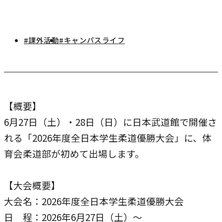
研究・社会連携
キャンパス・施設紹介
学部
研究・社会連携トップ
交通アクセス
学生生活
#課外活動
#キャンパスライフ
研究
情報公開
社会連携
法学部
学生生活トップ
就職・キャリア
各種取り組み
キャンパスライフ
学生ボランティアの募集依頼について
国際学部
点検・評価
証明書発行、手続き
就職・キャリア
【概要】
経済学部
国際交流
キャリア支援
設置認可・届出関係
学費・奨学金
6月27日（土）・28日（日）に日本武道館で開催さ
経営学部
就職実績
国際交流
れる「2026年度全日本学生柔道優勝大会」に、体
刊行物・広報活動
健康管理
グローバルセンター
現代社会学部
育会柔道部が初めて出場します。
インターンシップ
課外活動
留学プログラム
理工学部
就職支援独自プログラム
ボランティア
【大会概要】
危機管理対応
薬学部
資格取得サポート
大会名：2026年度全日本学生柔道優勝大会
本学への正規留学生に対する支援
看護学部
日 程：2026年6月27日（土）～
採用ご担当の方へ