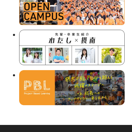
部
サ
イ
ト
を
別
ウ
イ
ン
ド
ウ
で
開
き