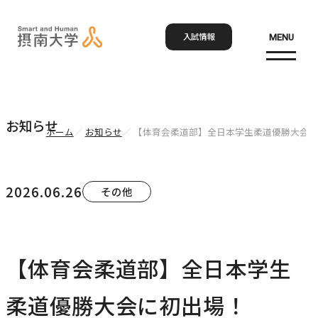
入試情報
MENU
お問い合わせ
資料請求
アクセス
Language
検索
お知らせ
ホーム
お知らせ
【体育会柔道部】全日本学生柔道優勝大会に
ホーム
2026.06.26
その他
大学概要
大学概要トップ
【体育会柔道部】全日本学生
学部・大学院
大学紹介
柔道優勝大会に初出場！
学びの特色
学部・大学院トップ