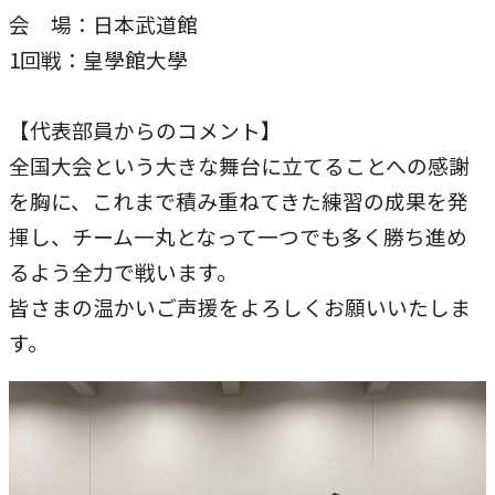
会 場：日本武道館
本学への短期留学生に対する支援
農学部
在学生の方へ
1回戦：皇學館大學
海外協定校
キャンパス内国際交流
大学院
【代表部員からのコメント】
全国大会という大きな舞台に立てることへの感謝
その他（国際協力等）
を胸に、これまで積み重ねてきた練習の成果を発
法学研究科
揮し、チーム一丸となって一つでも多く勝ち進め
るよう全力で戦います。
国際言語文化研究科
皆さまの温かいご声援をよろしくお願いいたしま
経済経営学研究科
す。
理工学研究科
薬学研究科
看護学研究科