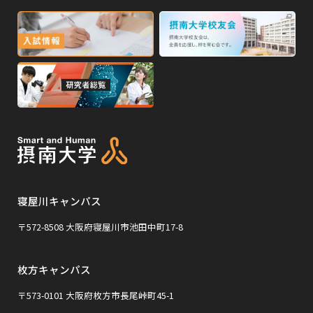
ウ
ウ
イ
外
外
イ
ン
ン
部
部
ド
ド
サ
サ
ウ
ウ
外
で
で
イ
イ
部
開
開
ト
ト
き
き
サ
ま
ま
を
を
イ
す
す
別
別
ト
ウ
ウ
を
イ
イ
寝屋川キャンパス
別
ン
ン
ウ
〒572-8508 大阪府寝屋川市池田中町17-8
ド
ド
イ
ウ
ウ
枚方キャンパス
ン
で
で
ド
〒573-0101 大阪府枚方市長尾峠町45-1
開
開