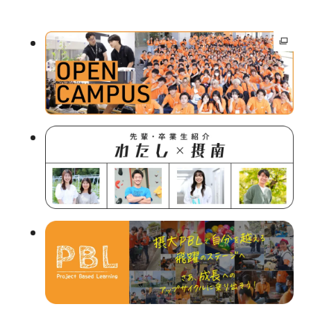
外
部
サ
イ
ト
を
別
ウ
イ
ン
ド
ウ
で