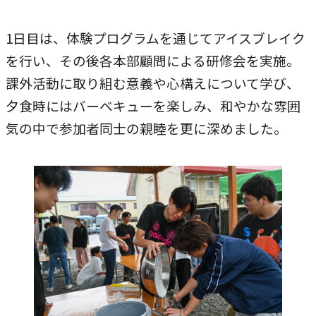
本学への短期留学生に対する支援
農学部
在学生の方へ
1日目は、体験プログラムを通じてアイスブレイク
海外協定校
を行い、その後各本部顧問による研修会を実施。
キャンパス内国際交流
大学院
課外活動に取り組む意義や心構えについて学び、
夕食時にはバーベキューを楽しみ、和やかな雰囲
その他（国際協力等）
気の中で参加者同士の親睦を更に深めました。
法学研究科
国際言語文化研究科
経済経営学研究科
理工学研究科
薬学研究科
看護学研究科