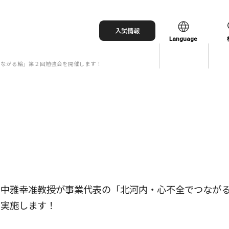
入試情報
Language
でつながる輪」第２回勉強会を開催します！
日本語
English
中文（简体）
中文（繁體）
한국어
田中雅幸准教授が事業代表の「北河内・心不全でつなが
を実施します！