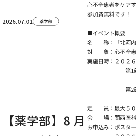
心不全患者をケア
参加費無料です！
2026.07.01
薬学部
■イベント概要
名 称：「北河内
対 象：心不全患
実施日時：２０２６
第1部 15：
「心不全
第2部 16：1
多職種で
定 員：最大５０
【薬学部】8 月
会 場：関西医科
お申込み：ポスター