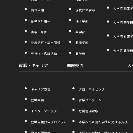
き
大学院 理工
情報公開
現代社会学部
ま
各種取り組み
理工学部
大学院 薬学
す
点検・評価
薬学部
大学院 看護
設置認可・届出関係
看護学部
大学院 農学
刊行物・広報活動
農学部
就職・キャリア
国際交流
入
キャリア支援
グローバルセンター
就職実績
留学プログラム
インターンシップ
危機管理対応
就職支援独自プログラム
本学への正規留学生に対する支援
資格取得サポート
本学への短期留学生に対する支援