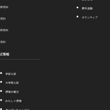
学研究科
課外活動
ボランティア
研究科
学研究科
研究科
試情報
学部入試
大学院入試
摂南の魅力
わたし×摂南
外
オープンキャンパス