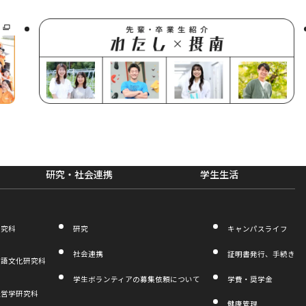
研究・社会連携
学生生活
研究科
研究
キャンパスライフ
社会連携
証明書発行、手続き
言語文化研究科
学生ボランティアの募集依頼について
学費・奨学金
経営学研究科
健康管理