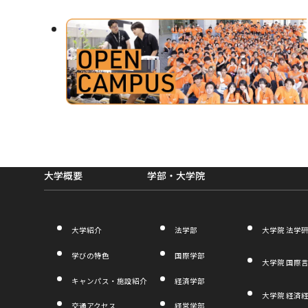
外
部
サ
イ
ト
を
別
大学概要
学部・大学院
ウ
イ
ン
大学紹介
法学部
大学院 法学
ド
学びの特色
国際学部
ウ
大学院 国際
キャンパス・施設紹介
経済学部
で
大学院 経済
開
交通アクセス
経営学部