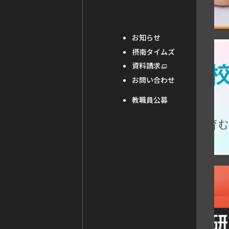
別
ウ
お知らせ
外
イ
摂南タイムズ
部
ン
外
資料請求
部
サ
ド
お問い合わせ
サ
イ
ウ
イ
教職員公募
ト
ト
で
を
別
を
開
ウ
別
き
イ
ン
ウ
ま
ド
外
イ
ウ
す
で
部
ン
開
き
サ
ド
ま
イ
ウ
す