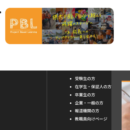
受験生の方
外
在学生・保証人の方
部
卒業生の方
サ
企業・一般の方
報道機関の方
イ
教職員向けページ
ト
を