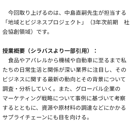
本学への短期留学生に対する支援
農学部
在学生の方へ
今回取り上げるのは、中島直嗣先生が担当する
海外協定校
「地域とビジネスプロジェクト」（3年次前期 社
会協創領域）です。
キャンパス内国際交流
大学院
その他（国際協力等）
授業概要（シラバスより一部引用）：
食品やアパレルから機械や自動車に至るまで私
法学研究科
たちの日常生活と関係が深い業界に注目し、その
国際言語文化研究科
ビジネスに関する最新の動向とその背景について
経済経営学研究科
調査・分析していく。また、グローバル企業の
マーケティング戦略について事例に基づいて考察
理工学研究科
するとともに、資源や原材料の調達などにかかる
薬学研究科
サプライチェーンにも目を向ける。
看護学研究科