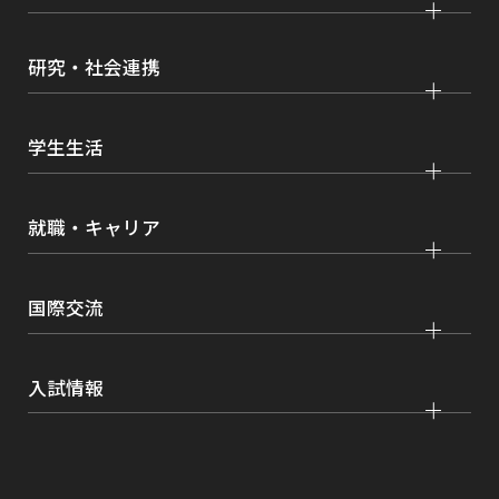
学びの特色
法学部
大学院 法学研究科
キャンパス・施設紹介
研究・社会連携
国際学部
大学院 国際言語文化研究科
交通アクセス
研究
経済学部
大学院 経済経営学研究科
学生生活
情報公開
社会連携
経営学部
大学院 理工学研究科
各種取り組み
キャンパスライフ
学生ボランティアの募集依頼について
就職・キャリア
現代社会学部
大学院 薬学研究科
点検・評価
証明書発行、手続き
理工学部
大学院 看護学研究科
設置認可・届出関係
キャリア支援
学費・奨学金
国際交流
薬学部
大学院 農学研究科
刊行物・広報活動
就職実績
健康管理
看護学部
グローバルセンター
インターンシップ
入試情報
課外活動
農学部
留学プログラム
就職支援独自プログラム
ボランティア
学部入試
危機管理対応
資格取得サポート