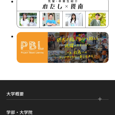
を
別
ウ
イ
ン
ド
ウ
で
開
き
ま
大学概要
す
大学紹介
学部・大学院