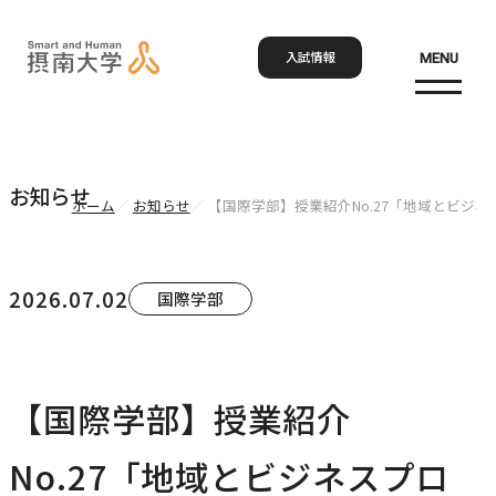
入試情報
MENU
お問い合わせ
資料請求
アクセス
Language
検索
お知らせ
ホーム
お知らせ
【国際学部】授業紹介No.27「地域とビジ
ホーム
2026.07.02
国際学部
大学概要
大学概要トップ
【国際学部】授業紹介
学部・大学院
大学紹介
No.27「地域とビジネスプロ
学びの特色
学部・大学院トップ