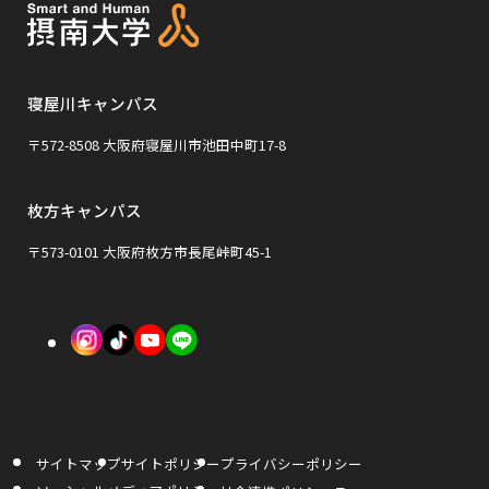
イ
す
す
別
別
ト
ウ
ウ
を
イ
イ
寝屋川キャンパス
別
ン
ン
ウ
〒572-8508 大阪府寝屋川市池田中町17-8
ド
ド
イ
ウ
ウ
枚方キャンパス
ン
で
で
ド
〒573-0101 大阪府枚方市長尾峠町45-1
開
開
ウ
き
き
で
外
外
外
ま
ま
開
部
部
部
す
す
き
サ
サ
サ
ま
イ
イ
イ
す
サイトマップ
サイトポリシー
プライバシーポリシー
ト
ト
ト