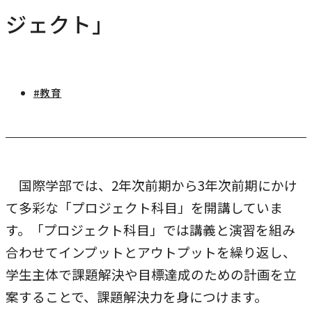
研究・社会連携
ジェクト」
キャンパス・施設紹介
学部
研究・社会連携トップ
交通アクセス
学生生活
研究
情報公開
社会連携
法学部
学生生活トップ
#教育
就職・キャリア
各種取り組み
キャンパスライフ
学生ボランティアの募集依頼について
国際学部
点検・評価
証明書発行、手続き
就職・キャリア
経済学部
国際交流
キャリア支援
設置認可・届出関係
学費・奨学金
経営学部
国際学部では、2年次前期から3年次前期にかけ
就職実績
国際交流
刊行物・広報活動
健康管理
て多彩な「プロジェクト科目」を開講していま
グローバルセンター
現代社会学部
インターンシップ
課外活動
す。「プロジェクト科目」では講義と演習を組み
留学プログラム
理工学部
就職支援独自プログラム
合わせてインプットとアウトプットを繰り返し、
ボランティア
危機管理対応
薬学部
学生主体で課題解決や目標達成のための計画を立
資格取得サポート
案することで、課題解決力を身につけます。
本学への正規留学生に対する支援
看護学部
採用ご担当の方へ