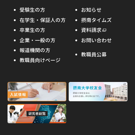
大学院入試
本学への正規留学生に対する支援
在学生の方へ
受験生の方
お知らせ
摂南の魅力
本学への短期留学生に対する支援
在学生・保証人の方
摂南タイムズ
わたし×摂南
海外協定校
卒業生の方
外
資料請求
外
オープンキャンパス
部
キャンパス内国際交流
企業・一般の方
お問い合わせ
部
サ
その他イベント
サ
報道機関の方
その他（国際協力等）
イ
教職員公募
イ
ト
教職員向けページ
受験生の保護者の方へ
ト
を
を
別
高校・予備校・塾の先生方へ
別
ウ
ウ
イ
外
外
イ
ン
ン
部
部
ド
ド
サ
サ
ウ
ウ
外
で
で
イ
イ
部
開
開
ト
ト
き
き
サ
ま
ま
を
を