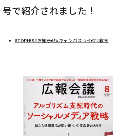
研究・社会連携
号で紹介されました！
キャンパス・施設紹介
学部
研究・社会連携トップ
交通アクセス
学生生活
研究
情報公開
社会連携
法学部
学生生活トップ
#TOPICS
#お知らせ
#キャンパスライフ
#教育
就職・キャリア
各種取り組み
キャンパスライフ
学生ボランティアの募集依頼について
国際学部
点検・評価
証明書発行、手続き
就職・キャリア
経済学部
国際交流
キャリア支援
設置認可・届出関係
学費・奨学金
経営学部
就職実績
国際交流
刊行物・広報活動
健康管理
グローバルセンター
現代社会学部
インターンシップ
課外活動
留学プログラム
理工学部
就職支援独自プログラム
ボランティア
危機管理対応
薬学部
資格取得サポート
本学への正規留学生に対する支援
看護学部
採用ご担当の方へ