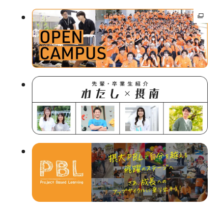
外
部
サ
イ
ト
を
別
ウ
イ
ン
ド
ウ
で