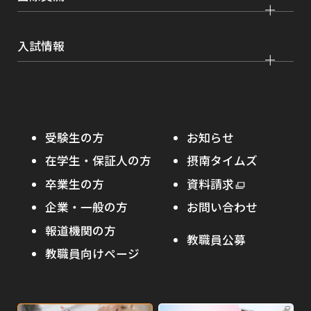
薬学部
大学院 農学研究科
刊行物・広報活動
就職実績
健康管理
看護学部
グローバルセンター
インターンシップ
入試情報
課外活動
農学部
留学プログラム
就職支援独自プログラム
ボランティア
学部入試
危機管理対応
資格取得サポート
大学院入試
本学への正規留学生に対する支援
在学生の方へ
受験生の方
お知らせ
摂南の魅力
本学への短期留学生に対する支援
在学生・保証人の方
摂南タイムズ
わたし×摂南
海外協定校
卒業生の方
外
資料請求
外
オープンキャンパス
部
キャンパス内国際交流
企業・一般の方
お問い合わせ
部
サ
その他イベント
サ
報道機関の方
その他（国際協力等）
イ
教職員公募
イ
ト
教職員向けページ
受験生の保護者の方へ
ト
を
を
別
高校・予備校・塾の先生方へ
別
ウ
ウ