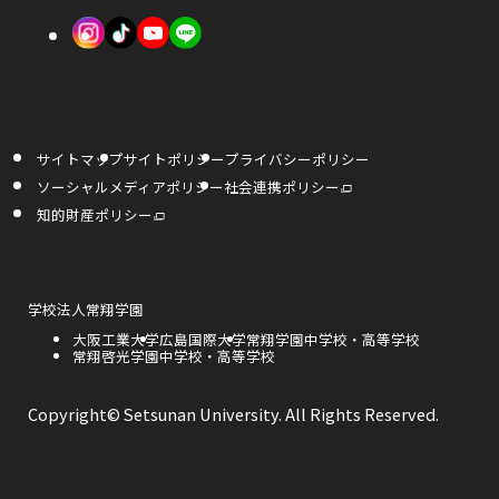
き
き
で
外
外
外
ま
ま
開
部
部
部
す
す
き
サ
サ
サ
ま
イ
イ
イ
す
サイトマップ
サイトポリシー
プライバシーポリシー
ト
ト
ト
外
ソーシャルメディアポリシー
社会連携ポリシー
部
を
を
を
サ
外
知的財産ポリシー
イ
部
ト
サ
別
別
別
を
イ
別
ト
ウ
ウ
ウ
ウ
を
イ
別
ン
ウ
外
学校法人常翔学園
イ
イ
イ
ド
イ
部
ウ
ン
外
大阪工業大学
外
広島国際大学
外
常翔学園中学校・高等学校
サ
で
ド
ン
ン
ン
部
外
常翔啓光学園中学校・高等学校
部
部
開
イ
ウ
き
サ
部
サ
サ
で
ト
ま
ド
ド
ド
開
イ
サ
イ
イ
を
す
き
ト
イ
ト
ト
別
Copyright© Setsunan University. All Rights Reserved.
ま
ウ
ウ
ウ
を
ト
を
を
ウ
す
別
を
別
別
イ
ウ
別
ウ
ウ
で
で
で
ン
イ
ウ
イ
イ
ド
ン
イ
ン
ン
ウ
開
開
開