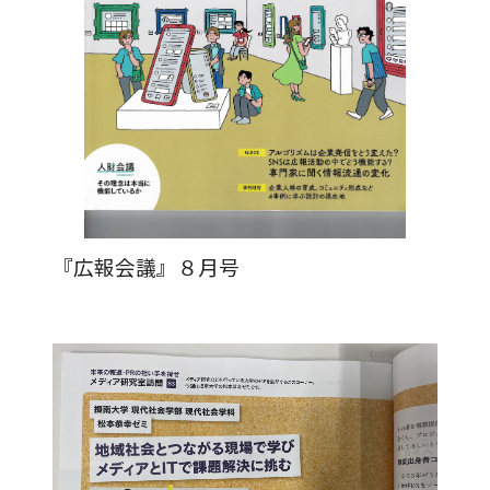
本学への短期留学生に対する支援
農学部
在学生の方へ
海外協定校
キャンパス内国際交流
大学院
その他（国際協力等）
法学研究科
『広報会議』８月号
国際言語文化研究科
経済経営学研究科
理工学研究科
薬学研究科
看護学研究科