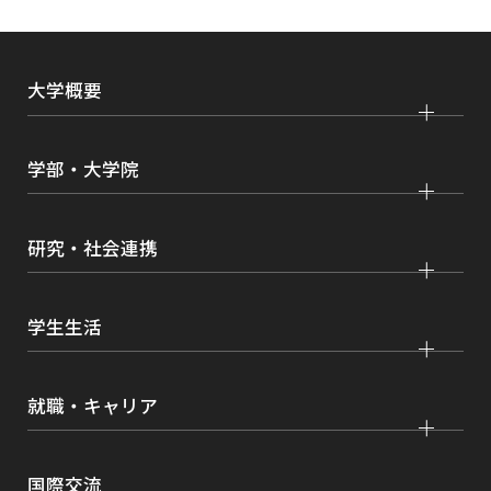
開
き
ま
大学概要
す
大学紹介
学部・大学院
学びの特色
法学部
大学院 法学研究科
キャンパス・施設紹介
研究・社会連携
国際学部
大学院 国際言語文化研究科
交通アクセス
研究
経済学部
大学院 経済経営学研究科
学生生活
情報公開
社会連携
経営学部
大学院 理工学研究科
各種取り組み
キャンパスライフ
学生ボランティアの募集依頼について
就職・キャリア
現代社会学部
大学院 薬学研究科
点検・評価
証明書発行、手続き
理工学部
大学院 看護学研究科
設置認可・届出関係
キャリア支援
学費・奨学金
国際交流