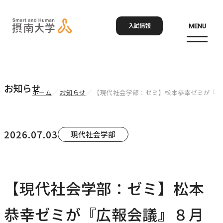
入試情報
MENU
お問い合わせ
資料請求
アクセス
Language
検索
お知らせ
ホーム
お知らせ
【現代社会学部：ゼミ】松本恭幸ゼミが『広
ホーム
2026.07.03
現代社会学部
大学概要
大学概要トップ
【現代社会学部：ゼミ】松本
学部・大学院
大学紹介
恭幸ゼミが『広報会議』８月
学びの特色
学部・大学院トップ