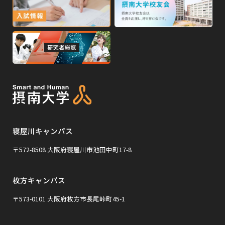
イ
外
外
イ
ン
ン
部
部
ド
ド
サ
サ
ウ
ウ
外
で
で
イ
イ
部
開
開
ト
ト
き
き
サ
ま
ま
を
を
イ
す
す
別
別
ト
ウ
ウ
を
イ
イ
寝屋川キャンパス
別
ン
ン
ウ
〒572-8508 大阪府寝屋川市池田中町17-8
ド
ド
イ
ウ
ウ
枚方キャンパス
ン
で
で
ド
〒573-0101 大阪府枚方市長尾峠町45-1
開
開
ウ