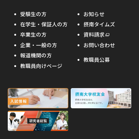
大学院入試
本学への正規留学生に対する支援
在学生の方へ
受験生の方
お知らせ
摂南の魅力
本学への短期留学生に対する支援
在学生・保証人の方
摂南タイムズ
わたし×摂南
海外協定校
卒業生の方
外
資料請求
外
オープンキャンパス
部
キャンパス内国際交流
企業・一般の方
お問い合わせ
部
サ
その他イベント
サ
報道機関の方
その他（国際協力等）
イ
教職員公募
イ
ト
教職員向けページ
受験生の保護者の方へ
ト
を
を
別
高校・予備校・塾の先生方へ
別
ウ
ウ
イ
外
外
イ
ン
ン
部
部
ド
ド
サ
サ
ウ
ウ
外
で
で
イ
イ
部
開
開
ト
ト
き
き
サ
ま