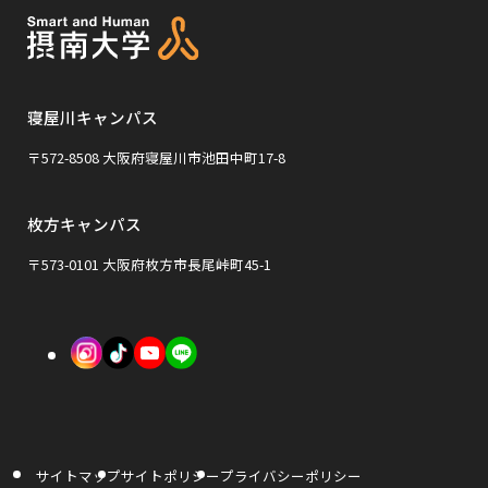
ま
を
を
イ
す
す
別
別
ト
ウ
ウ
を
イ
イ
寝屋川キャンパス
別
ン
ン
ウ
〒572-8508 大阪府寝屋川市池田中町17-8
ド
ド
イ
ウ
ウ
枚方キャンパス
ン
で
で
ド
〒573-0101 大阪府枚方市長尾峠町45-1
開
開
ウ
き
き
で
外
外
外
ま
ま
開
部
部
部
す
す
き
サ
サ
サ
ま
イ
イ
イ
す
サイトマップ
サイトポリシー
プライバシーポリシー