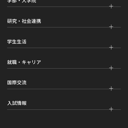
学部・大学院
ン
ド
学びの特色
ウ
法学部
大学院 法学研究科
で
キャンパス・施設紹介
研究・社会連携
開
国際学部
大学院 国際言語文化研究科
き
交通アクセス
ま
研究
経済学部
大学院 経済経営学研究科
学生生活
情報公開
す
社会連携
経営学部
大学院 理工学研究科
各種取り組み
キャンパスライフ
学生ボランティアの募集依頼について
就職・キャリア
現代社会学部
大学院 薬学研究科
点検・評価
証明書発行、手続き
理工学部
大学院 看護学研究科
設置認可・届出関係
キャリア支援
学費・奨学金
国際交流
薬学部
大学院 農学研究科
刊行物・広報活動
就職実績
健康管理
看護学部
グローバルセンター
インターンシップ
入試情報
課外活動
農学部
留学プログラム
就職支援独自プログラム
ボランティア
学部入試
危機管理対応
資格取得サポート