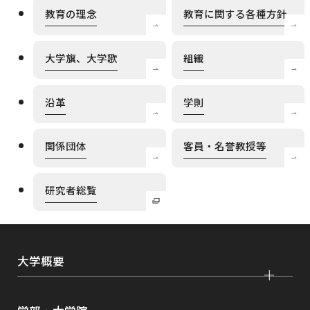
教育の理念
教育に関する各種方針
大学旗、大学歌
組織
沿革
学則
関係団体
客員・名誉教授等
外
研究者総覧
部
サ
イ
ト
を
大学概要
別
ウ
イ
大学紹介