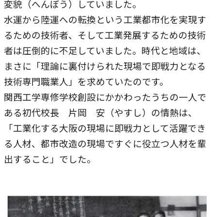
変貌（へんぼう）していました。
本学への短期留学生に対する支援
農学部
在学生の方へ
水運から陸運への転換という工業都市化を実現す
海外協定校
るための技術者、そして工業発展するための技術
者は圧倒的に不足していました。時代と地域は、
キャンパス内国際交流
大学院
まさに「理論に裏付けられた現場で即戦力となる
その他（国際協力等）
技術専門職業人」を求めていたのです。
関西工学専修学校創設にかかわったうちの一人で
法学研究科
ある初代校長 片岡 安（やすし）の情熱は、
国際言語文化研究科
「工業化する大阪の現場に即戦力として活躍でき
経済経営学研究科
る人材、都市改造の現場ですぐに役立つ人材を輩
出すること」でした。
理工学研究科
薬学研究科
看護学研究科