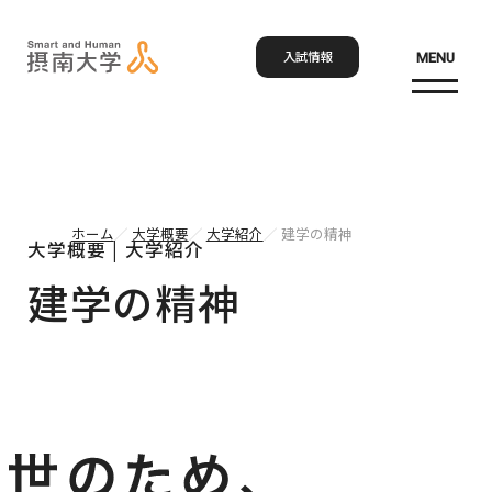
入試情報
MENU
お問い合わせ
資料請求
アクセス
Language
検索
ホーム
大学概要
大学紹介
建学の精神
大学概要 | 大学紹介
ホーム
建学の精神
大学概要
大学概要トップ
学部・大学院
大学紹介
学びの特色
学部・大学院トップ