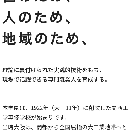
研究・社会連携
キャンパス・施設紹介
学部
研究・社会連携トップ
交通アクセス
学生生活
研究
情報公開
社会連携
法学部
学生生活トップ
就職・キャリア
各種取り組み
キャンパスライフ
学生ボランティアの募集依頼について
国際学部
点検・評価
証明書発行、手続き
就職・キャリア
経済学部
国際交流
キャリア支援
理論に裏付けられた実践的技術をもち、
設置認可・届出関係
学費・奨学金
経営学部
現場で活躍できる専門職業人を育成する。
就職実績
国際交流
刊行物・広報活動
健康管理
グローバルセンター
現代社会学部
インターンシップ
課外活動
留学プログラム
理工学部
就職支援独自プログラム
本学園は、1922年（大正11年）に創設した関西工
ボランティア
危機管理対応
薬学部
学専修学校が始まりです。
資格取得サポート
当時大阪は、商都から全国屈指の大工業地帯へと
本学への正規留学生に対する支援
看護学部
採用ご担当の方へ