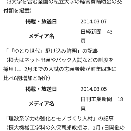
（3大学を含む全国の私立大学の経常費補助金の交
付額を掲載）
掲載・放送日
2014.03.07
日経新聞 43
メディア名
頁
「『ゆとり世代』駆け込み鮮明」の記事
（摂大はネット出願やパック入試などの制度を
採用し、2月までの入試の志願者数が前年同期に
比べ6割増加と紹介）
掲載・放送日
2014.03.05
日刊工業新聞 18
メディア名
頁
「理数系学力の強化とモノづくり人材」の記事
（摂大機械工学科の久保司郎教授は、2月7日開催の