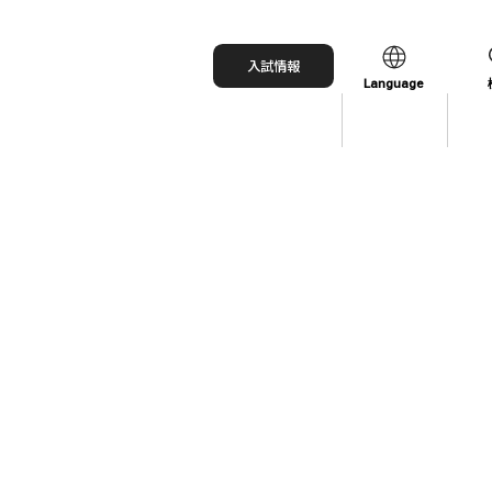
入試情報
Language
日本語
English
中文（简体）
中文（繁體）
한국어