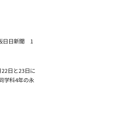
阪日日新聞 1
2日と23日に
同学科4年の永