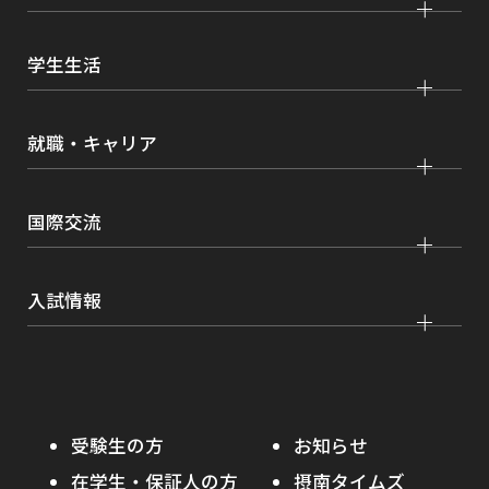
国際学部
大学院 国際言語文化研究科
交通アクセス
研究
経済学部
大学院 経済経営学研究科
学生生活
情報公開
社会連携
経営学部
大学院 理工学研究科
各種取り組み
キャンパスライフ
学生ボランティアの募集依頼について
就職・キャリア
現代社会学部
大学院 薬学研究科
点検・評価
証明書発行、手続き
理工学部
大学院 看護学研究科
設置認可・届出関係
キャリア支援
学費・奨学金
国際交流
薬学部
大学院 農学研究科
刊行物・広報活動
就職実績
健康管理
看護学部
グローバルセンター
インターンシップ
入試情報
課外活動
農学部
留学プログラム
就職支援独自プログラム
ボランティア
学部入試
危機管理対応
資格取得サポート
大学院入試
本学への正規留学生に対する支援
在学生の方へ
受験生の方
お知らせ
摂南の魅力
本学への短期留学生に対する支援
在学生・保証人の方
摂南タイムズ