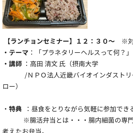
【ランチョンセミナー】１２：３０～
※対
・テーマ
：「プラネタリーヘルスって何？」
・講師
：高田 清文 氏（摂南大学
/ＮＰＯ法人近畿バイオインダストリー
ロー）
・
特典
：昼食をとりながら気軽に参加でき
※腸活弁当とは・・・腸内細菌の専門
考えたお弁当。