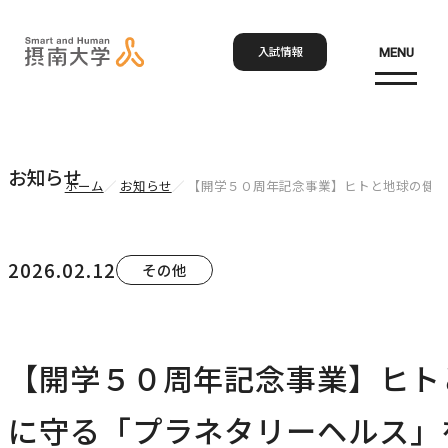
入試情報
MENU
お問い合わせ
Language
検索
お知らせ
ホーム
お知らせ
【開学５０周年記念事業】ヒトと地球の健康
ホーム
2026.02.12
その他
大学概要
大学概要トップ
【開学５０周年記念事業】ヒト
学部・大学院
大学紹介
に守る「プラネタリーヘルス」
学びの特色
学部・大学院トップ