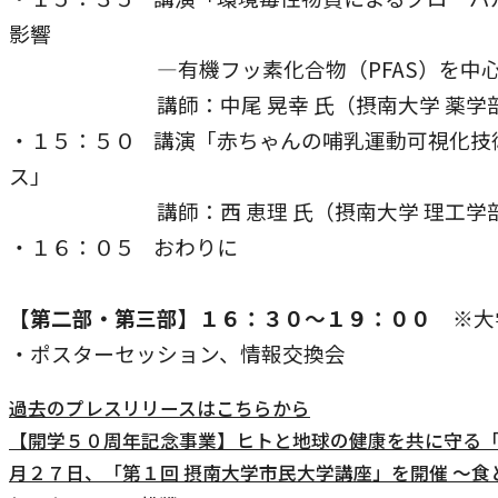
影響
―有機フッ素化合物（PFAS）を中
講師：中尾 晃幸 氏（摂南大学 薬学
・１５：５０ 講演「赤ちゃんの哺乳運動可視化技
ス」
講師：西 恵理 氏（摂南大学 理工学
・１６：０５ おわりに
【第二部・第三部】１６：３０～１９：００
※大
・ポスターセッション、情報交換会
過去のプレスリリースはこちらから
【開学５０周年記念事業】ヒトと地球の健康を共に守る「
月２７日、「第１回 摂南大学市民大学講座」を開催 ～