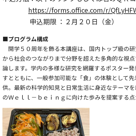
https://forms.office.com/r/QfLyH
申込期限 ：２月２０日（金）
■プログラム構成
開学５０周年を飾る本講座は、国内トップ級の研
から社会のつながりまで分野を超えた多角的な視点
論します。学内の多様な研究を網羅するポスター発
すとともに、一般参加可能な「食」の体験として先
供。最新の科学的知見と日常生活に身近なテーマを
のＷｅｌｌ－ｂｅｉｎｇに向けた歩みを提案する点