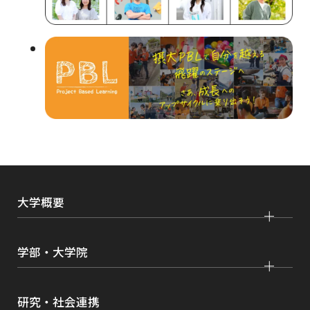
ウ
イ
ン
ド
ウ
で
開
き
ま
大学概要
す
大学紹介
学部・大学院
学びの特色
法学部
大学院 法学研究科
キャンパス・施設紹介
研究・社会連携