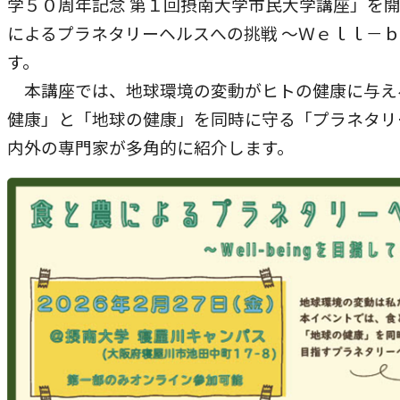
学５０周年記念 第１回摂南大学市民大学講座」を
本学への短期留学生に対する支援
農学部
によるプラネタリーヘルスへの挑戦 ～Ｗｅｌｌ－
在学生の方へ
海外協定校
す。
本講座では、地球環境の変動がヒトの健康に与え
キャンパス内国際交流
大学院
健康」と「地球の健康」を同時に守る「プラネタリ
その他（国際協力等）
内外の専門家が多角的に紹介します。
法学研究科
国際言語文化研究科
経済経営学研究科
理工学研究科
薬学研究科
看護学研究科