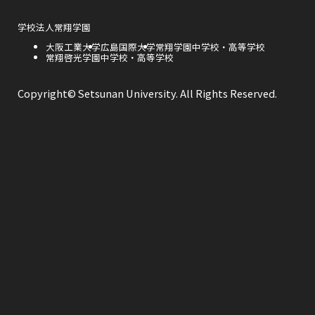
ト
ウ
ウ
ウ
ウ
を
イ
別
ン
ウ
外
学校法人常翔学園
イ
イ
イ
ド
イ
部
ウ
ン
外
大阪工業大学
外
広島国際大学
外
常翔学園中学校・高等学校
サ
で
ド
ン
ン
ン
部
外
常翔啓光学園中学校・高等学校
部
部
開
イ
ウ
き
サ
部
サ
サ
で
ト
ま
ド
ド
ド
開
イ
サ
イ
イ
を
す
き
ト
イ
ト
ト
別
Copyright© Setsunan University. All Rights Reserved.
ま
ウ
ウ
ウ
を
ト
を
を
ウ
す
別
を
別
別
イ
ウ
別
ウ
ウ
で
で
で
ン
イ
ウ
イ
イ
ド
ン
イ
ン
ン
ウ
開
開
開
ド
ン
ド
ド
で
ウ
ド
ウ
ウ
開
き
き
き
で
ウ
で
で
き
開
で
開
開
ま
ま
ま
ま
き
開
き
き
す
ま
き
ま
ま
す
す
す
す
ま
す
す
す