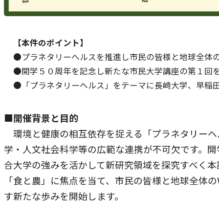
農学研究科
教員紹介
【本件のポイント】
●プラネタリーヘルスを推進し市民の皆様と地球全体
教学関連
●開学５０周年を記念し新たな市民大学講座の第１回
全学教育機構
●「プラネタリーヘルス」をテーマに長崎大学、早稲
■開催背景と目的
環境と健康の相互依存を捉える「プラネタリーヘ
学・人文社会科学等の広範な連携が不可欠です。開
合大学の強みを活かして新研究領域を探究すべく本
「食と農」に焦点を当て、市民の皆様と地球全体の
す新たな歩みを開始します。