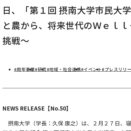
研究・社会連携
日、「第１回 摂南大学市民大学
キャンパス・施設紹介
学部
研究・社会連携トップ
交通アクセス
と農から、将来世代のＷｅｌｌ
学生生活
研究
情報公開
社会連携
法学部
挑戦～
学生生活トップ
就職・キャリア
各種取り組み
キャンパスライフ
学生ボランティアの募集依頼について
国際学部
点検・評価
証明書発行、手続き
就職・キャリア
経済学部
国際交流
キャリア支援
#周年事業
#研究
#地域・社会連携
#イベント
#プレスリリ
設置認可・届出関係
学費・奨学金
経営学部
就職実績
国際交流
刊行物・広報活動
健康管理
グローバルセンター
現代社会学部
インターンシップ
課外活動
留学プログラム
理工学部
就職支援独自プログラム
NEWS RELEASE【No.50】
ボランティア
危機管理対応
薬学部
資格取得サポート
摂南大学（学長：久保 康之）は、２月２７日、寝
本学への正規留学生に対する支援
看護学部
採用ご担当の方へ