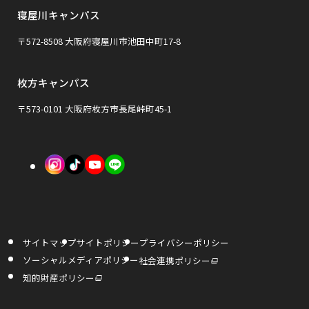
イ
イ
寝屋川キャンパス
別
ン
ン
ウ
〒572-8508 大阪府寝屋川市池田中町17-8
ド
ド
イ
ウ
ウ
枚方キャンパス
ン
で
で
ド
〒573-0101 大阪府枚方市長尾峠町45-1
開
開
ウ
き
き
で
外
外
外
ま
ま
開
部
部
部
す
す
き
サ
サ
サ
ま
イ
イ
イ
す
サイトマップ
サイトポリシー
プライバシーポリシー
ト
ト
ト
外
ソーシャルメディアポリシー
社会連携ポリシー
部
を
を
を
サ
外
知的財産ポリシー
イ
部
ト
サ
別
別
別
を
イ
別