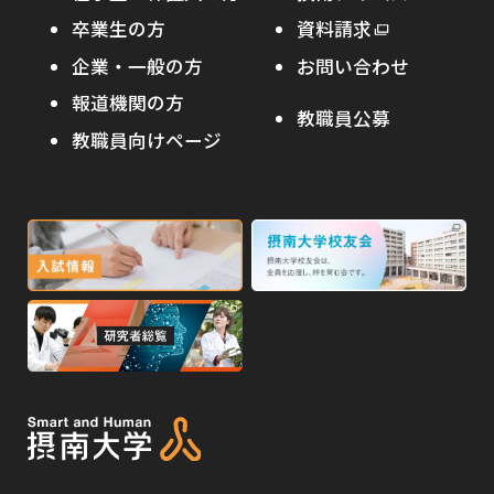
わたし×摂南
海外協定校
卒業生の方
外
資料請求
外
オープンキャンパス
部
キャンパス内国際交流
企業・一般の方
お問い合わせ
部
サ
その他イベント
サ
報道機関の方
その他（国際協力等）
イ
教職員公募
イ
ト
教職員向けページ
受験生の保護者の方へ
ト
を
を
別
高校・予備校・塾の先生方へ
別
ウ
ウ
イ
外
外
イ
ン
ン
部
部
ド
ド
サ
サ
ウ
ウ
外
で
で
イ
イ
部
開
開
ト
ト
き
き
サ
ま
ま
を
を
イ
す
す
別
別
ト
ウ
ウ
を