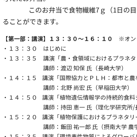
このお弁当で食物繊維7ｇ（1日の目標摂
ることができます。
【第一部：講演】１３：３０～１６：１０
※オン
・１３：３０ はじめに
・１３：３５ 講演「農・食領域におけるプラネタ
講師：渡辺 知保 氏（長崎大学）
・１４：１５ 講演「国際協力とＰＬＨ：都市と農
講師：北野 尚宏 氏（早稲田大学）
・１４：５０ 講演「植物遺伝情報学の持続的食料
講師：持田 恵一 氏（理化学研究所/長
・１５：２０ 講演「植物保護におけるプラネタリ
講師：飯田 祐一郎 氏（摂南大学 農
・１５：３５ 講演「環境毒性物質によるグローバ