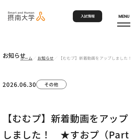
入試情報
MENU
お問い合わせ
資料請求
アクセス
Language
検索
お知らせ
ホーム
お知らせ
【むむプ】新着動画をアップしました！ ★すお
ホーム
2026.06.30
その他
大学概要
大学概要トップ
【むむプ】新着動画をアップ
学部・大学院
大学紹介
しました！ ★すおプ（Part
学びの特色
学部・大学院トップ