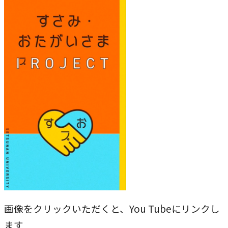
農学研究科
サ
イ
教員紹介
ト
を
教学関連
別
全学教育機構
ウ
イ
ン
ド
ウ
で
開
画像をクリックいただくと、You Tubeにリンクし
き
ます
ま