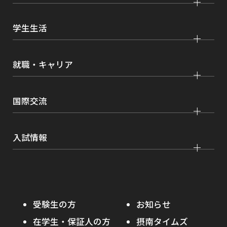
国際学部
大学院 国際言語文化研究科
交通アクセス
研究
経済学部
大学院 経済経営学研究科
学生生活
情報公開
社会連携
経営学部
大学院 理工学研究科
各種取り組み
キャンパスライフ
学生ボランティアの募集依頼について
就職・キャリア
現代社会学部
大学院 薬学研究科
点検・評価
証明書発行、手続き
理工学部
大学院 看護学研究科
設置認可・届出関係
キャリア支援
学費・奨学金
国際交流
薬学部
大学院 農学研究科
刊行物・広報活動
就職実績
健康管理
看護学部
グローバルセンター
インターンシップ
入試情報
課外活動
農学部
留学プログラム
就職支援独自プログラム
ボランティア
学部入試
危機管理対応
資格取得サポート
大学院入試
本学への正規留学生に対する支援
在学生の方へ
受験生の方
お知らせ
摂南の魅力
本学への短期留学生に対する支援
在学生・保証人の方
摂南タイムズ