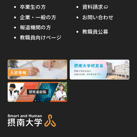
わたし×摂南
海外協定校
卒業生の方
外
資料請求
外
オープンキャンパス
部
キャンパス内国際交流
企業・一般の方
お問い合わせ
部
サ
その他イベント
サ
報道機関の方
その他（国際協力等）
イ
教職員公募
イ
ト
教職員向けページ
受験生の保護者の方へ
ト
を
を
別
高校・予備校・塾の先生方へ
別
ウ
ウ
イ
外
外
イ
ン
ン
部
部
ド
ド
サ
サ
ウ
ウ
外
で
で
イ
イ
部
開
開
ト
ト
き
き
サ
ま
ま
を
を
イ
す
す
別
別
ト
ウ
ウ
を