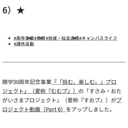
研究・社会連携
6）★
キャンパス・施設紹介
学部
研究・社会連携トップ
交通アクセス
学生生活
研究
情報公開
社会連携
法学部
学生生活トップ
#周年事業
#教育
#地域・社会連携
#キャンパスライフ
就職・キャリア
各種取り組み
#課外活動
キャンパスライフ
学生ボランティアの募集依頼について
国際学部
点検・評価
証明書発行、手続き
就職・キャリア
経済学部
国際交流
キャリア支援
設置認可・届出関係
学費・奨学金
経営学部
就職実績
国際交流
刊行物・広報活動
健康管理
開学50周年記念事業
外
『「挑む、楽しむ。」プロ
グローバルセンター
現代社会学部
インターンシップ
ジェクト』（愛称『むむプ』）
部
の「すさみ・おた
課外活動
留学プログラム
理工学部
がいさまプロジェクト」（愛称『すおプ』）が
サ
外
プ
就職支援独自プログラム
ボランティア
ロジェクト動画（Part 6）
イ
をアップしました。
部
危機管理対応
薬学部
資格取得サポート
ト
サ
本学への正規留学生に対する支援
看護学部
採用ご担当の方へ
を
イ