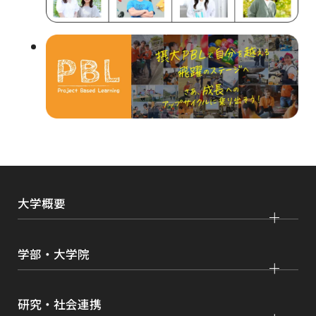
ウ
イ
ン
ド
ウ
で
開
き
ま
大学概要
す
大学紹介
学部・大学院
学びの特色
法学部
大学院 法学研究科
キャンパス・施設紹介
研究・社会連携