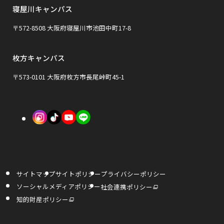
イ
イ
寝屋川キャンパス
別
ン
ン
ウ
〒572-8508 大阪府寝屋川市池田中町17-8
ド
ド
イ
ウ
ウ
枚方キャンパス
ン
で
で
ド
〒573-0101 大阪府枚方市長尾峠町45-1
開
開
ウ
き
き
で
外
外
外
ま
ま
開
部
部
部
す
す
き
サ
サ
サ
ま
イ
イ
イ
す
サイトマップ
サイトポリシー
プライバシーポリシー
ト
ト
ト
外
ソーシャルメディアポリシー
社会連携ポリシー
部
を
を
を
サ
外
知的財産ポリシー
イ
部
ト
サ
別
別
別
を
イ
別
ト