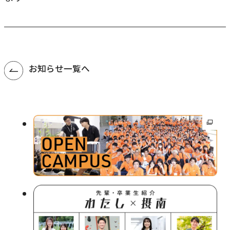
す
お知らせ一覧へ
外
部
サ
イ
ト
を
別