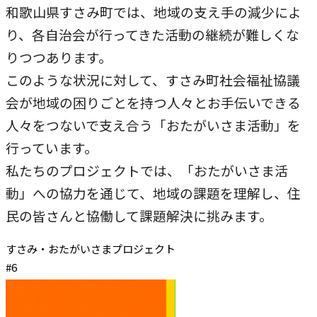
和歌山県すさみ町では、地域の支え手の減少によ
本学への短期留学生に対する支援
農学部
別
ト
在学生の方へ
り、各自治会が行ってきた活動の継続が難しくな
ウ
を
海外協定校
りつつあります。
イ
別
キャンパス内国際交流
このような状況に対して、すさみ町社会福祉協議
大学院
ン
ウ
会が地域の困りごとを持つ人々とお手伝いできる
その他（国際協力等）
ド
イ
人々をつないで支え合う「おたがいさま活動」を
ウ
ン
法学研究科
行っています。
で
ド
私たちのプロジェクトでは、「おたがいさま活
国際言語文化研究科
開
ウ
動」への協力を通じて、地域の課題を理解し、住
き
で
経済経営学研究科
民の皆さんと協働して課題解決に挑みます。
ま
開
理工学研究科
す
き
すさみ・おたがいさまプロジェクト
薬学研究科
#6
ま
外
す
看護学研究科
部