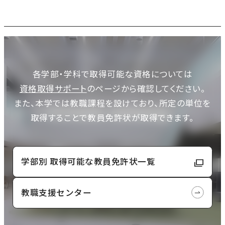
農学研究科
教員紹介
教学関連
各学部・学科で取得可能な資格については
全学教育機構
資格取得サポート
のページから確認してください。
また、本学では教職課程を設けており、所定の単位を
取得することで教員免許状が取得できます。
学部別 取得可能な教員免許状一覧
外
部
教職支援センター
サ
イ