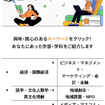
研究・社会連携
キャンパス・施設紹介
学部
研究・社会連携トップ
交通アクセス
学生生活
研究
情報公開
社会連携
法学部
学生生活トップ
就職・キャリア
各種取り組み
キャンパスライフ
興味・関心のある
キーワード
をクリック！
学生ボランティアの募集依頼について
国際学部
あなたにあった学部・学科をご紹介します
点検・評価
証明書発行、手続き
就職・キャリア
経済学部
国際交流
キャリア支援
設置認可・届出関係
学費・奨学金
経営学部
就職実績
ビジネス・マネジメン
国際交流
刊行物・広報活動
健康管理
グローバルセンター
現代社会学部
ト・
経済・国際経済
インターンシップ
課外活動
マーケティング・会
留学プログラム
理工学部
就職支援独自プログラム
計・金融
ボランティア
危機管理対応
薬学部
語学・文化人類学・
地域創生・
資格取得サポート
異文化理解
地域課題・NPO
本学への正規留学生に対する支援
看護学部
採用ご担当の方へ
メディア・マスコミ・