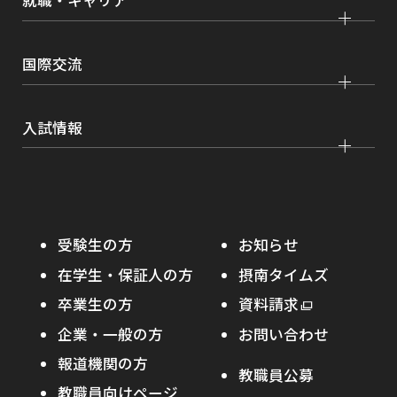
就職・キャリア
現代社会学部
大学院 薬学研究科
点検・評価
証明書発行、手続き
理工学部
大学院 看護学研究科
設置認可・届出関係
キャリア支援
学費・奨学金
国際交流
薬学部
大学院 農学研究科
刊行物・広報活動
就職実績
健康管理
看護学部
グローバルセンター
インターンシップ
入試情報
課外活動
農学部
留学プログラム
就職支援独自プログラム
ボランティア
学部入試
危機管理対応
資格取得サポート
大学院入試
本学への正規留学生に対する支援
在学生の方へ
受験生の方
お知らせ
摂南の魅力
本学への短期留学生に対する支援
在学生・保証人の方
摂南タイムズ
わたし×摂南
海外協定校
卒業生の方
外
資料請求
外
オープンキャンパス
部
キャンパス内国際交流
企業・一般の方
お問い合わせ
部
サ
その他イベント
サ
報道機関の方
その他（国際協力等）
イ
教職員公募
イ
ト
教職員向けページ
受験生の保護者の方へ
ト