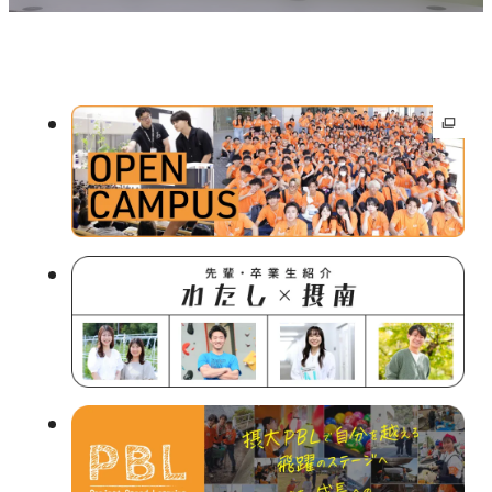
ト
を
別
ウ
外
イ
部
ン
サ
ド
ウ
イ
で
ト
開
を
き
別
ま
ウ
す
イ
ン
ド