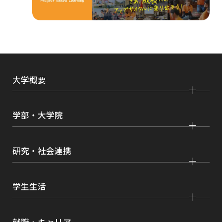
ウ
で
開
き
ま
大学概要
す
大学紹介
学部・大学院
学びの特色
法学部
大学院 法学研究科
キャンパス・施設紹介
研究・社会連携
国際学部
大学院 国際言語文化研究科
交通アクセス
研究
経済学部
大学院 経済経営学研究科
学生生活
情報公開
社会連携
経営学部
大学院 理工学研究科
各種取り組み
キャンパスライフ
学生ボランティアの募集依頼について