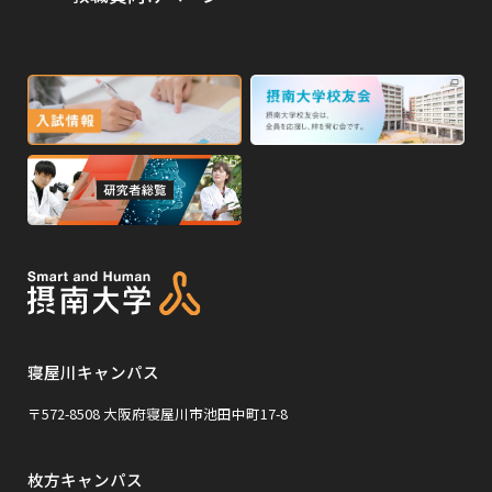
を
を
別
高校・予備校・塾の先生方へ
別
ウ
ウ
イ
外
外
イ
ン
ン
部
部
ド
ド
サ
サ
ウ
ウ
外
で
で
イ
イ
部
開
開
ト
ト
き
き
サ
ま
ま
を
を
イ
す
す
別
別
ト
ウ
ウ
を
イ
イ
寝屋川キャンパス
別
ン
ン
ウ
〒572-8508 大阪府寝屋川市池田中町17-8
ド
ド
イ
ウ
ウ
枚方キャンパス
ン