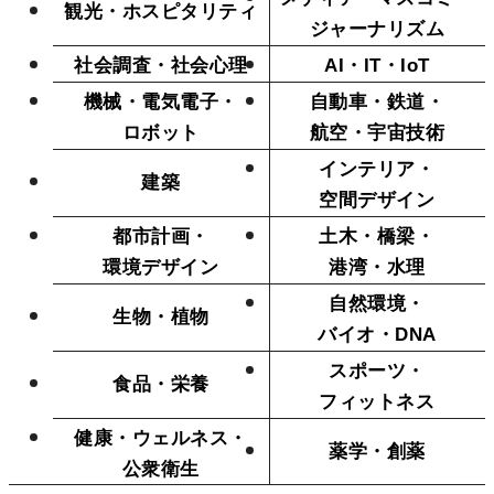
観光・ホスピタリティ
本学への短期留学生に対する支援
農学部
ジャーナリズム
在学生の方へ
社会調査・社会心理
AI・IT・IoT
海外協定校
機械・電気電子・
自動車・鉄道・
キャンパス内国際交流
大学院
ロボット
航空・宇宙技術
その他（国際協力等）
インテリア・
建築
空間デザイン
法学研究科
都市計画・
土木・橋梁・
環境デザイン
港湾・水理
国際言語文化研究科
自然環境・
生物・植物
経済経営学研究科
バイオ・DNA
理工学研究科
スポーツ・
食品・栄養
フィットネス
薬学研究科
健康・ウェルネス・
薬学・創薬
看護学研究科
公衆衛生