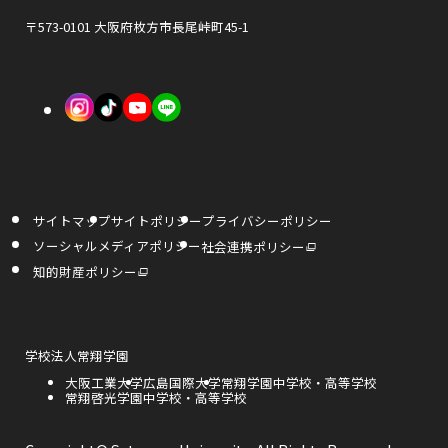
で
で
ド
〒573-0101 大阪府枚方市長尾峠町45-1
開
開
ウ
き
き
で
外
外
外
ま
ま
開
部
部
部
す
す
き
サ
サ
サ
ま
イ
イ
イ
す
サイトマップ
サイトポリシー
プライバシーポリシー
ト
ト
ト
外
ソーシャルメディアポリシー
社会連携ポリシー
部
を
を
を
サ
外
知的財産ポリシー
イ
部
ト
サ
別
別
別
を
イ
別
ト
ウ
ウ
ウ
ウ
を
イ
別
ン
ウ
外
学校法人常翔学園
イ
イ
イ
ド
イ
部
ウ
ン
外
大阪工業大学
外
広島国際大学
外
常翔学園中学校・高等学校
サ
で
ド
ン
ン
ン
部
外
常翔啓光学園中学校・高等学校
部
部
開
イ
ウ
き
サ
部
サ
サ
で
ト
ま
ド
ド
ド
開
イ
サ
イ
イ
を
す
き
ト
イ
ト
ト
別