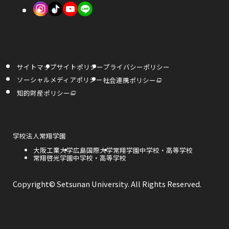
で
外
外
外
ま
ま
開
部
部
部
す
す
き
サ
サ
サ
ま
イ
イ
イ
す
サイトマップ
サイトポリシー
プライバシーポリシー
ト
ト
ト
外
ソーシャルメディアポリシー
社会連携ポリシー
部
を
を
を
サ
外
知的財産ポリシー
イ
部
ト
サ
別
別
別
を
イ
別
ト
ウ
ウ
ウ
ウ
を
イ
別
ン
ウ
外
学校法人常翔学園
イ
イ
イ
ド
イ
部
ウ
ン
外
大阪工業大学
外
広島国際大学
外
常翔学園中学校・高等学校
サ
で
ド
ン
ン
ン
部
外
常翔啓光学園中学校・高等学校
部
部
開
イ
ウ
き
サ
部
サ
サ
で
ト
ま
ド
ド
ド
開
イ
サ
イ
イ
を
す
き
ト
イ
ト
ト
別
Copyright© Setsunan University. All Rights Reserved.
ま
ウ
ウ
ウ
を
ト
を
を
ウ
す
別
を
別
別
イ
ウ
別
ウ
ウ
で
で
で
ン
イ
ウ
イ
イ
ド
ン
イ
ン
ン
ウ
開
開
開
ド
ン
ド
ド
で