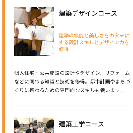
イ
別
建築デザインコース
ン
ウ
ド
イ
ウ
ン
建築の機能と美しさをカタチに
で
ド
する設計スキルとデザイン力を
開
ウ
修得
き
で
ま
開
す
個人住宅・公共施設の設計やデザイン、リフォーム
き
などに関わる知識と技術を修得。都市計画やまちづ
ま
くりに携わるための専門的なスキルも養います。
す
建築工学コース