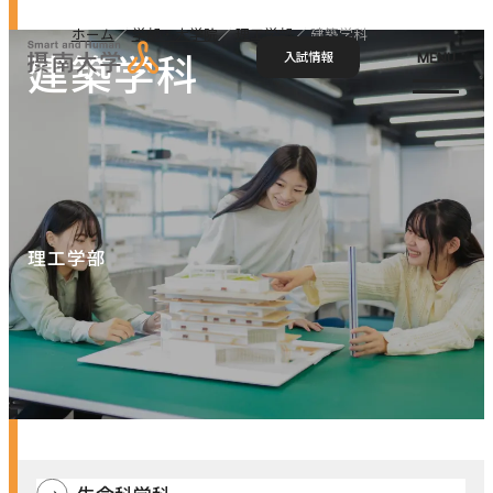
ホーム
学部・大学院
理工学部
建築学科
建築学科
入試情報
MENU
お問い合わせ
資料請求
アクセス
Language
検索
ホーム
理工学部
大学概要
大学概要トップ
学部・大学院
大学紹介
学びの特色
学部・大学院トップ