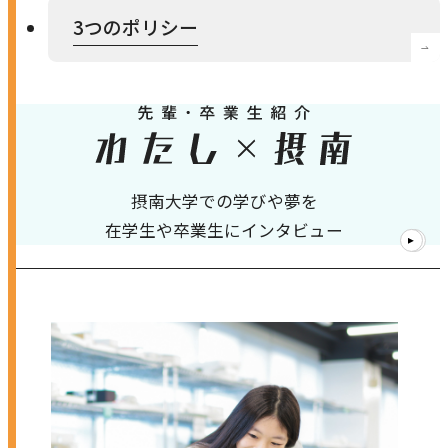
3つのポリシー
開
き
ま
す
摂南大学での学びや夢を
在学生や卒業生にインタビュー
1
/
4