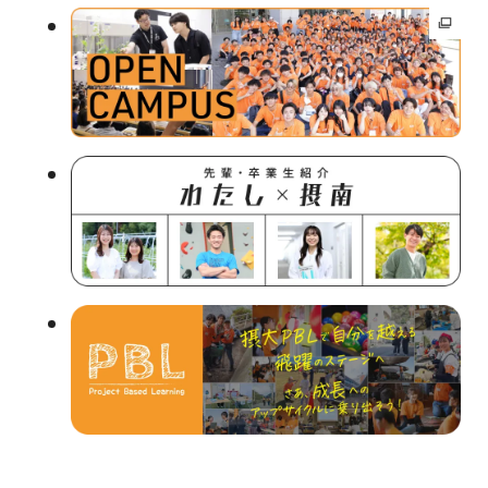
外
部
サ
イ
ト
を
別
ウ
イ
ン
ド
ウ
で
開