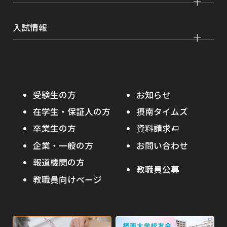
就職実績
健康管理
看護学部
グローバルセンター
インターンシップ
入試情報
課外活動
農学部
留学プログラム
就職支援独自プログラム
ボランティア
学部入試
危機管理対応
資格取得サポート
大学院入試
本学への正規留学生に対する支援
在学生の方へ
受験生の方
お知らせ
摂南の魅力
本学への短期留学生に対する支援
在学生・保証人の方
摂南タイムズ
わたし×摂南
海外協定校
卒業生の方
外
資料請求
外
オープンキャンパス
部
キャンパス内国際交流
企業・一般の方
お問い合わせ
部
サ
その他イベント
サ
報道機関の方
その他（国際協力等）
イ
教職員公募
イ
ト
教職員向けページ
受験生の保護者の方へ
ト
を
を
別
高校・予備校・塾の先生方へ
別
ウ
ウ
イ
外
外
イ