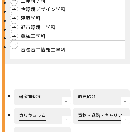
生命科学科
研究・社会連携
キャンパス・施設紹介
住環境デザイン学科
学部
研究・社会連携トップ
建築学科
交通アクセス
学生生活
研究
都市環境工学科
情報公開
機械工学科
社会連携
法学部
学生生活トップ
就職・キャリア
各種取り組み
キャンパスライフ
電気電子情報工学科
学生ボランティアの募集依頼について
国際学部
点検・評価
証明書発行、手続き
就職・キャリア
経済学部
国際交流
キャリア支援
設置認可・届出関係
学費・奨学金
経営学部
就職実績
国際交流
刊行物・広報活動
健康管理
グローバルセンター
現代社会学部
インターンシップ
課外活動
研究室紹介
教員紹介
留学プログラム
理工学部
就職支援独自プログラム
ボランティア
危機管理対応
薬学部
カリキュラム
資格・進路・キャリア
資格取得サポート
本学への正規留学生に対する支援
看護学部
採用ご担当の方へ