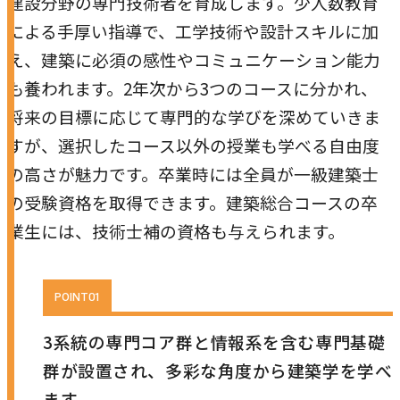
建設分野の専門技術者を育成します。少人数教育
農学研究科
による手厚い指導で、工学技術や設計スキルに加
え、建築に必須の感性やコミュニケーション能力
教員紹介
も養われます。2年次から3つのコースに分かれ、
教学関連
将来の目標に応じて専門的な学びを深めていきま
すが、選択したコース以外の授業も学べる自由度
全学教育機構
の高さが魅力です。卒業時には全員が一級建築士
の受験資格を取得できます。建築総合コースの卒
業生には、技術士補の資格も与えられます。
3系統の専門コア群と情報系を含む専門基礎
群が設置され、多彩な角度から建築学を学べ
ます。