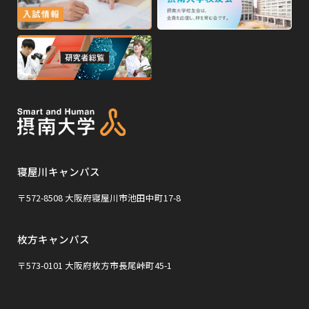
ン
ン
部
部
ド
ド
サ
サ
ウ
ウ
外
で
で
イ
イ
部
開
開
ト
ト
き
き
サ
ま
ま
を
を
イ
す
す
別
別
ト
ウ
ウ
を
イ
イ
寝屋川キャンパス
別
ン
ン
ウ
〒572-8508 大阪府寝屋川市池田中町17-8
ド
ド
イ
ウ
ウ
枚方キャンパス
ン
で
で
ド
〒573-0101 大阪府枚方市長尾峠町45-1
開
開
ウ
き
き