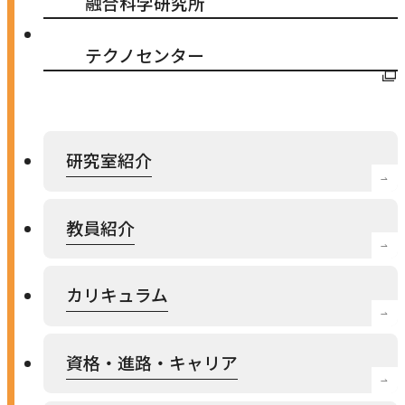
融合科学研究所
ト
を
外
テクノセンター
別
部
ウ
サ
イ
イ
ン
研究室紹介
ト
ド
を
ウ
教員紹介
別
で
ウ
開
イ
カリキュラム
き
ン
ま
ド
す
資格・進路・キャリア
ウ
で