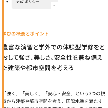
3つのポリシー
本学への短期留学生に対する支援
農学部
在学生の方へ
海外協定校
キャンパス内国際交流
大学院
学びの概要とポイント
その他（国際協力等）
豊富な演習と学外での体験型学修をと
法学研究科
おして強さ、美しさ、安全性を兼ね備え
国際言語文化研究科
た建築や都市空間を考える
経済経営学研究科
理工学研究科
薬学研究科
「強く」「美しく」「安心・安全」という3つの視
点から建築や都市空間を考え、国際水準を満たす
看護学研究科