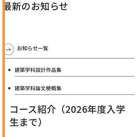
最新のお知らせ
お知らせ一覧
P
建築学科設計作品集
D
F
P
建築学科論文梗概集
資
D
料
F
コース紹介（2026年度入学
を
資
生まで）
別
料
ウ
を