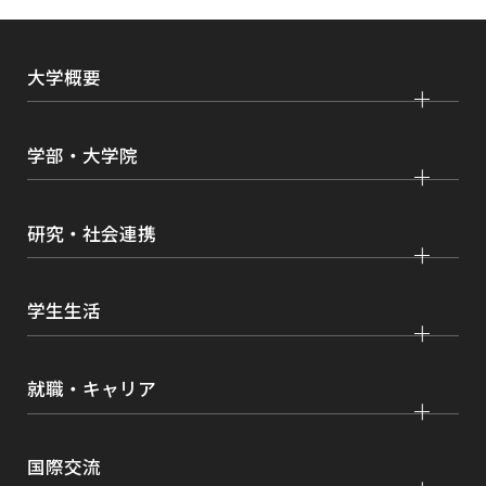
き
ま
大学概要
す
大学紹介
学部・大学院
学びの特色
法学部
大学院 法学研究科
キャンパス・施設紹介
研究・社会連携
国際学部
大学院 国際言語文化研究科
交通アクセス
研究
経済学部
大学院 経済経営学研究科
学生生活
情報公開
社会連携
経営学部
大学院 理工学研究科
各種取り組み
キャンパスライフ
学生ボランティアの募集依頼について
就職・キャリア
現代社会学部
大学院 薬学研究科
点検・評価
証明書発行、手続き
理工学部
大学院 看護学研究科
設置認可・届出関係
キャリア支援
学費・奨学金
国際交流
薬学部
大学院 農学研究科
刊行物・広報活動