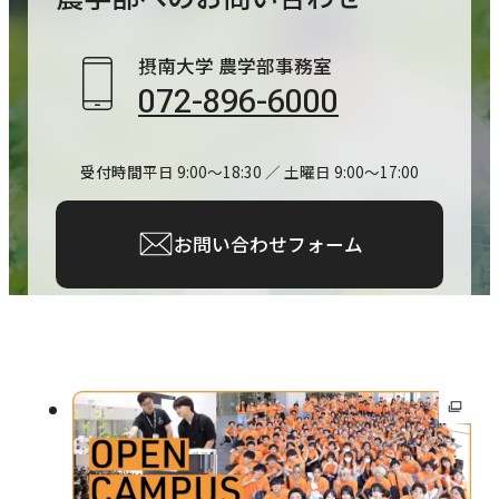
き
ま
摂南大学 農学部事務室
す
072-896-6000
受付時間
平日 9:00～18:30 ／ 土曜日 9:00～17:00
お問い合わせフォーム
外
部
サ