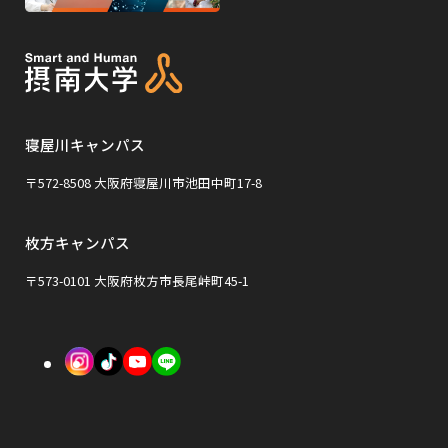
開
ト
ト
き
き
サ
ま
ま
を
を
イ
す
す
別
別
ト
ウ
ウ
を
イ
イ
寝屋川キャンパス
別
ン
ン
ウ
〒572-8508 大阪府寝屋川市池田中町17-8
ド
ド
イ
ウ
ウ
枚方キャンパス
ン
で
で
ド
〒573-0101 大阪府枚方市長尾峠町45-1
開
開
ウ
き
き
で
外
外
外
ま
ま
開
部
部
部
す
す
き
サ
サ
サ
ま