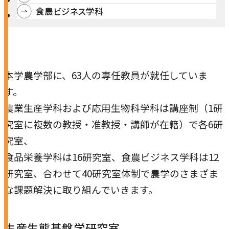
研究・社会連携
食農ビジネス学科
キャンパス・施設紹介
学部
研究・社会連携トップ
交通アクセス
学生生活
研究
情報公開
社会連携
法学部
学生生活トップ
本学農学部に、63人の専任教員が就任していま
就職・キャリア
各種取り組み
キャンパスライフ
学生ボランティアの募集依頼について
国際学部
す。
点検・評価
証明書発行、手続き
就職・キャリア
農業生産学科および応用生物科学科は講座制（1研
経済学部
国際交流
キャリア支援
設置認可・届出関係
学費・奨学金
究室に複数の教授・准教授・講師が在籍）で各6研
経営学部
就職実績
究室、
国際交流
刊行物・広報活動
健康管理
グローバルセンター
現代社会学部
食品栄養学科は16研究室、食農ビジネス学科は12
インターンシップ
課外活動
研究室、合わせて40研究室体制で農学のさまざま
留学プログラム
理工学部
就職支援独自プログラム
ボランティア
な課題解決に取り組んでいきます。
危機管理対応
薬学部
資格取得サポート
本学への正規留学生に対する支援
看護学部
採用ご担当の方へ
生産生態基盤学研究室