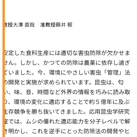
別
ウ
イ
教授
大澤 直哉
准教授
藤井 毅
ン
ド
ウ
安定した食料生産には適切な害虫防除が欠かせま
で
せん。しかし、かつての防除は農薬に依存し過ぎ
開
ていました。今、環境にやさしい害虫「管理」法
き
の開発と実施が求められています。昆虫は、匂
ま
い、味、音、時間など外界の情報を巧みに読み取
す
り、環境の変化に適応することで約５億年に及ぶ
生存競争を勝ち抜いてきました。応用昆虫学研究
室では、ムシの優れた適応能力を分子レベルで解
き明かし、これを逆手にとった防除法の開発やヒ