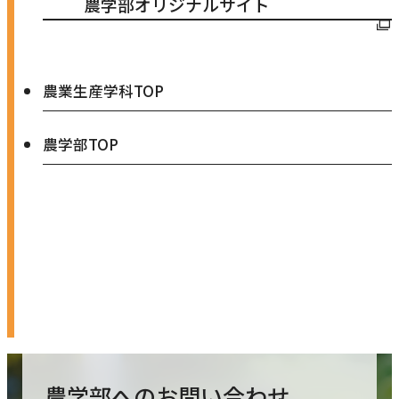
外
農学部オリジナルサイト
部
サ
イ
農業生産学科TOP
ト
農学部TOP
を
別
ウ
イ
ン
ド
ウ
で
開
農学部への
お問い合わせ