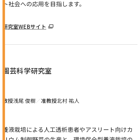
ト社会への応用を目指します。
外
研究室WEBサイト
部
サ
イ
ト
園芸科学研究室
を
別
ウ
イ
教授
浅尾 俊樹
准教授
北村 祐人
ン
ド
ウ
養液栽培による人工透析患者やアスリート向けカ
で
リウム制御野菜の生産と、環境保全型養液栽培の