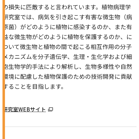
の損失に匹敵すると言われています。植物病理学
研究室では、病気を引き起こす有害な微生物（病
原菌）がどのように植物に感染するのか、また有
益な微生物がどのように植物を保護するのか、に
ついて微生物と植物の間で起こる相互作用の分子
メカニズムを分子遺伝学、生理・生化学および細
胞生物学的手法により解析し、生物多様性や自然
環境に配慮した植物保護のための技術開発に貢献
することを目指します。
外
研究室WEBサイト
部
サ
イ