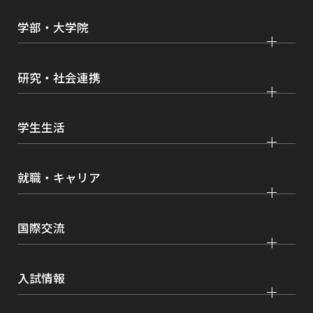
大学紹介
学部・大学院
学びの特色
法学部
大学院 法学研究科
キャンパス・施設紹介
研究・社会連携
国際学部
大学院 国際言語文化研究科
交通アクセス
研究
経済学部
大学院 経済経営学研究科
学生生活
情報公開
社会連携
経営学部
大学院 理工学研究科
各種取り組み
キャンパスライフ
学生ボランティアの募集依頼について
就職・キャリア
現代社会学部
大学院 薬学研究科
点検・評価
証明書発行、手続き
理工学部
大学院 看護学研究科
設置認可・届出関係
キャリア支援
学費・奨学金
国際交流
薬学部
大学院 農学研究科
刊行物・広報活動
就職実績
健康管理
看護学部
グローバルセンター
インターンシップ
入試情報
課外活動
農学部
留学プログラム
就職支援独自プログラム
ボランティア