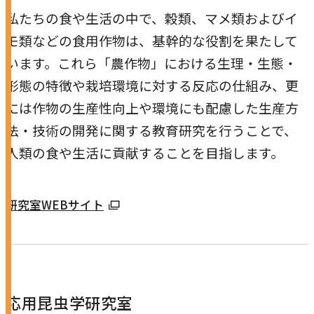
ウ
私たちの食や生活の中で、穀類、マメ類およびイ
で
モ類などの食用作物は、基幹的な役割を果たして
開
います。これら「農作物」における生理・生態・
き
形態の特徴や栽培環境に対する反応の仕組み、更
ま
には作物の生産性向上や環境にも配慮した生産方
す
法・技術の開発に関する教育研究を行うことで、
人類の食や生活に貢献することを目指します。
外
研究室WEBサイト
部
サ
イ
ト
応用昆虫学研究室
を