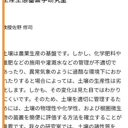
本学への短期留学生に対する支援
農学部
在学生の方へ
海外協定校
教授
佐野 修司
キャンパス内国際交流
大学院
その他（国際協力等）
土壌は農業生産の基盤です。しかし、化学肥料や
法学研究科
堆肥などの施用や灌漑水などの管理が不適切で
国際言語文化研究科
あったり、異常気象のように過酷な環境下におか
れたりすると場合によっては、土壌の生産性は劣
経済経営学研究科
化します。しかも、その変化は見た目ではわかり
理工学研究科
にくいです。そのため、土壌を適切に管理するた
薬学研究科
めには、土壌の物理性や化学性、および根圏微生
物の菌叢を簡便に評価する方法を確立することが
看護学研究科
重要です。我々の研究室では、土壌の諸性質を