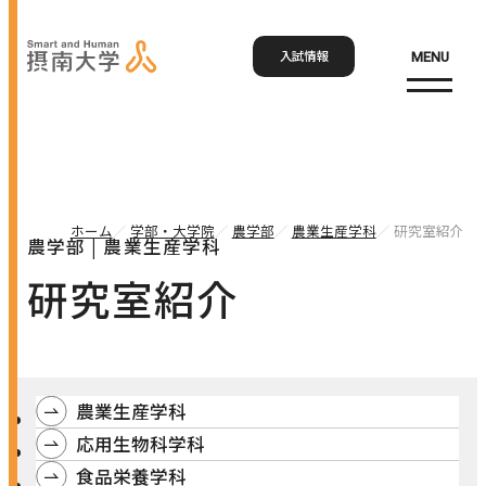
入試情報
MENU
お問い合わせ
資料請求
アクセス
Language
検索
ホーム
学部・大学院
農学部
農業生産学科
研究室紹介
農学部 | 農業生産学科
ホーム
研究室紹介
大学概要
大学概要トップ
農業生産学科
学部・大学院
大学紹介
応用生物科学科
学びの特色
学部・大学院トップ
食品栄養学科