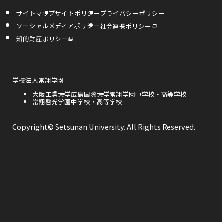
イ
イ
イ
す
サイトマップ
サイトポリシー
プライバシーポリシー
ト
ト
ト
外
ソーシャルメディアポリシー
社会連携ポリシー
部
を
を
を
サ
外
知的財産ポリシー
イ
部
ト
サ
別
別
別
を
イ
別
ト
ウ
ウ
ウ
ウ
を
イ
別
ン
ウ
外
学校法人常翔学園
イ
イ
イ
ド
イ
部
ウ
ン
外
大阪工業大学
外
広島国際大学
外
常翔学園中学校・高等学校
サ
で
ド
ン
ン
ン
部
外
常翔啓光学園中学校・高等学校
部
部
開
イ
ウ
き
サ
部
サ
サ
で
ト
ま
ド
ド
ド
開
イ
サ
イ
イ
を
す
き
ト
イ
ト
ト
別
Copyright© Setsunan University. All Rights Reserved.
ま
ウ
ウ
ウ
を
ト
を
を
ウ
す
別
を
別
別
イ
ウ
別
ウ
ウ
で
で
で
ン
イ
ウ
イ
イ
ド
ン
イ
ン
ン
ウ
開
開
開
ド
ン
ド
ド
で
ウ
ド
ウ
ウ
開
き
き
き
で
ウ
で
で
き
開
で
開
開
ま
ま
ま
ま
き
開
き
き
す
ま
き
ま
ま
す
す
す
す
ま
す
す
す