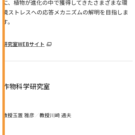
に、植物が進化の中で獲得してきたさまざまな環
境ストレスへの応答メカニズムの解明を目指しま
す。
外
研究室WEBサイト
部
サ
イ
ト
作物科学研究室
を
別
ウ
イ
教授
玉置 雅彦
教授
川崎 通夫
ン
ド