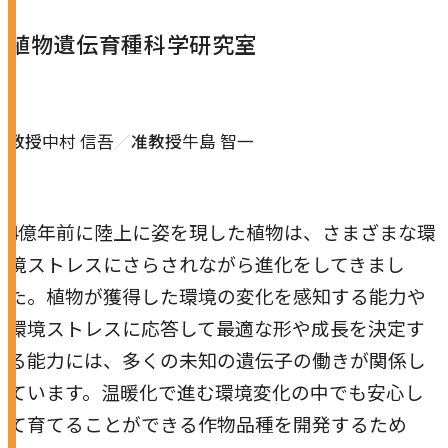
ト
植物遺伝育種科学研究室
を
別
ウ
イ
教授
中村 信吾
准教授
牛島 智一
ン
ド
ウ
4億年前に陸上に姿を現した植物は、さまざまな環
で
境ストレスにさらされながら進化をしてきまし
開
た。植物が獲得した環境の変化を感知する能力や
き
環境ストレスに応答して最適な形や成長を決定す
ま
る能力には、多くの未知の遺伝子の働きが関係し
す
ています。温暖化で進む環境変化の中でも安心し
て育てることができる作物品種を開発するため