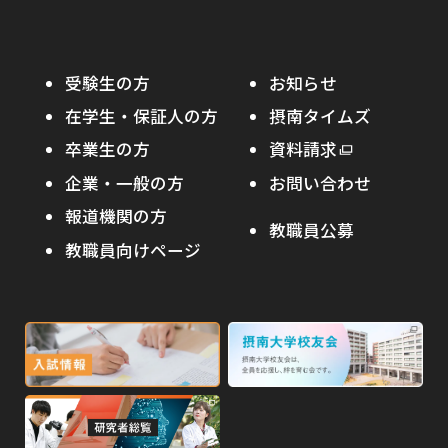
学部入試
危機管理対応
資格取得サポート
大学院入試
本学への正規留学生に対する支援
在学生の方へ
受験生の方
お知らせ
摂南の魅力
本学への短期留学生に対する支援
在学生・保証人の方
摂南タイムズ
わたし×摂南
海外協定校
卒業生の方
外
資料請求
外
オープンキャンパス
部
キャンパス内国際交流
企業・一般の方
お問い合わせ
部
サ
その他イベント
サ
報道機関の方
その他（国際協力等）
イ
教職員公募
イ
ト
教職員向けページ
受験生の保護者の方へ
ト
を
を
別
高校・予備校・塾の先生方へ
別
ウ
ウ
イ
外
外
イ
ン
ン
部
部
ド
ド
サ
サ
ウ
ウ
外
で
で
イ
イ
部
開