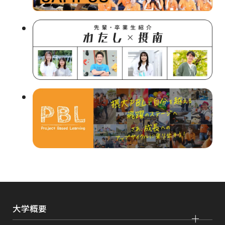
イ
ト
を
別
ウ
イ
ン
ド
ウ
で
開
き
ま
大学概要
す