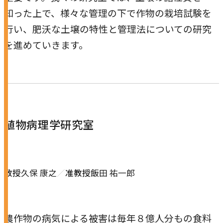
農学研究科
知った上で、様々な管理の下で作物の栽培試験を
行い、肥沃な土壌の特性と管理法についての研究
教員紹介
を進めていきます。
教学関連
全学教育機構
植物病理学研究室
教授
久保 康之
准教授
飯田 祐一郎
農作物の病気による被害は毎年８億人分もの食料