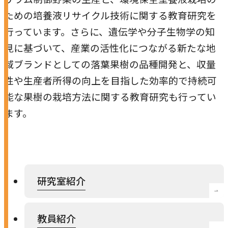
開
ための培養液リサイクル技術に関する教育研究を
き
行っています。さらに、遺伝学や分子生物学の知
ま
見に基づいて、産業の活性化につながる新たな地
す
域ブランドとしての落葉果樹の品種開発と、収量
性や生産者所得の向上を目指した効率的で持続可
能な果樹の栽培方法に関する教育研究も行ってい
ます。
研究室紹介
教員紹介