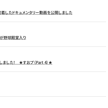
に密着したドキュメンタリー動画を公開しました
んが野球殿堂入り
ました！ ★すおプ（Part 4）★