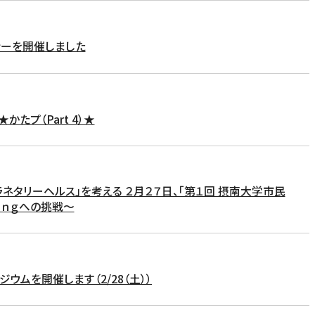
ナーを開催しました
たプ（Part 4）★
ネタリーヘルス」を考える ２月２７日、「第１回 摂南大学市民
ｉｎｇへの挑戦～
ウムを開催します（2/28（土））