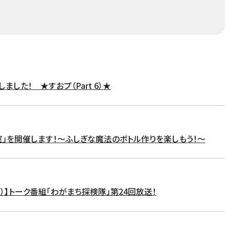
ました！ ★すおプ（Part 6）★
室」を開催します！～ふしぎな魔法のボトル作りを楽しもう！～
Ｊ）】トーク番組「わがまち探検隊」第24回放送！