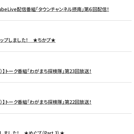
TubeLive配信番組「タウンチャンネル摂南」第６回配信！
アップしました！ ★ちかプ★
Ｊ）】トーク番組「わがまち探検隊」第23回放送！
Ｊ）】トーク番組「わがまち探検隊」第22回放送！
ました！ ★めぐプ（Part 3）★