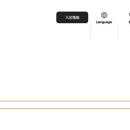
入試情報
Language
日本語
English
中文（简体）
中文（繁體）
한국어