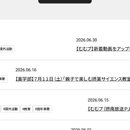
2026.06.30
【むむプ】新着動画をアップし
#課外活動
2026.06.16
【薬学部】７月１１日（土）「親子で楽しむ摂薬サイエンス教
事業
2026.06.15
【むむプ（摂南放送Ｐ
#課外活動
#教育
#周年事業