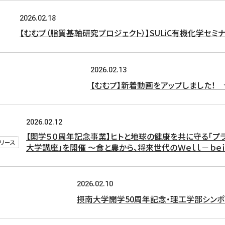
2026.02.18
【むむプ（脂質基軸研究プロジェクト）】SULiC有機化学セミ
2026.02.13
【むむプ】新着動画をアップしました！ ★か
2026.02.12
【開学５０周年記念事業】ヒトと地球の健康を共に守る「プラ
リース
大学講座」を開催 ～食と農から、将来世代のＷｅｌｌ－ｂｅ
2026.02.10
摂南大学開学50周年記念・理工学部シンポジ