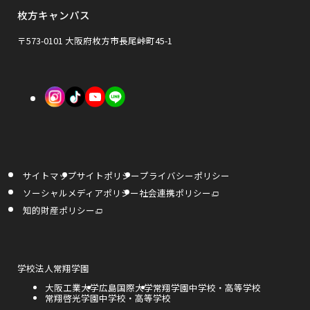
ウ
ウ
枚方キャンパス
ン
で
で
ド
〒573-0101 大阪府枚方市長尾峠町45-1
開
開
ウ
き
き
で
外
外
外
ま
ま
開
部
部
部
す
す
き
サ
サ
サ
ま
イ
イ
イ
す
サイトマップ
サイトポリシー
プライバシーポリシー
ト
ト
ト
外
ソーシャルメディアポリシー
社会連携ポリシー
部
を
を
を
サ
外
知的財産ポリシー
イ
部
ト
サ
別
別
別
を
イ
別
ト
ウ
ウ
ウ
ウ
を
イ
別
ン
ウ
外
学校法人常翔学園
イ
イ
イ
ド
イ
部
ウ
ン
外
大阪工業大学
外
広島国際大学
外
常翔学園中学校・高等学校
サ
で
ド
ン
ン
ン
部
外
常翔啓光学園中学校・高等学校
部
部
開
イ
ウ
き
サ
部
サ
サ
で
ト