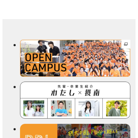
外
部
サ
イ
ト
を
別
ウ
イ
ン