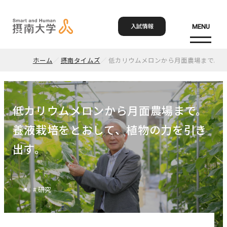
入試情報
MENU
ホーム
摂南タイムズ
低カリウムメロンから月面農場まで。 
お問い合わせ
資料請求
アクセス
Language
検索
低カリウムメロンから月面農場まで。
ホーム
養液栽培をとおして、植物の力を引き
出す。
大学概要
大学概要トップ
# 研究
学部・大学院
大学紹介
学びの特色
学部・大学院トップ