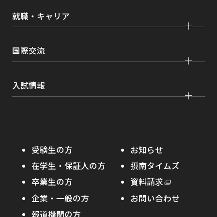
各種取り組み
キャンパスライフ
学生ボランティアの募集依頼について
就職・キャリア
現代社会学部
大学院 薬学研究科
点検・評価
証明書発行、手続き
理工学部
大学院 看護学研究科
設置認可・届出関係
キャリア支援
学費・奨学金
国際交流
薬学部
大学院 農学研究科
刊行物・広報活動
就職実績
健康管理
看護学部
グローバルセンター
インターンシップ
入試情報
課外活動
農学部
留学プログラム
就職支援独自プログラム
ボランティア
学部入試
危機管理対応
資格取得サポート
大学院入試
本学への正規留学生に対する支援
在学生の方へ
受験生の方
お知らせ
摂南の魅力
本学への短期留学生に対する支援
在学生・保証人の方
摂南タイムズ
わたし×摂南
海外協定校
卒業生の方
外
資料請求
外
オープンキャンパス
部
キャンパス内国際交流
企業・一般の方
お問い合わせ
部
サ
その他イベント
サ
報道機関の方
その他（国際協力等）
イ