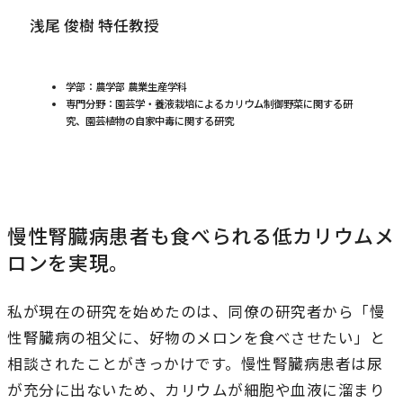
研究・社会連携
キャンパス・施設紹介
浅尾 俊樹 特任教授
学部
研究・社会連携トップ
交通アクセス
学生生活
研究
学部：農学部 農業生産学科
情報公開
専門分野：園芸学・養液栽培によるカリウム制御野菜に関する研
社会連携
法学部
学生生活トップ
究、園芸植物の自家中毒に関する研究
就職・キャリア
各種取り組み
キャンパスライフ
学生ボランティアの募集依頼について
国際学部
点検・評価
証明書発行、手続き
就職・キャリア
経済学部
国際交流
キャリア支援
設置認可・届出関係
学費・奨学金
経営学部
慢性腎臓病患者も食べられる低カリウムメ
就職実績
国際交流
刊行物・広報活動
健康管理
ロンを実現。
グローバルセンター
現代社会学部
インターンシップ
課外活動
留学プログラム
理工学部
私が現在の研究を始めたのは、同僚の研究者から「慢
就職支援独自プログラム
ボランティア
性腎臓病の祖父に、好物のメロンを食べさせたい」と
危機管理対応
薬学部
資格取得サポート
相談されたことがきっかけです。慢性腎臓病患者は尿
本学への正規留学生に対する支援
看護学部
が充分に出ないため、カリウムが細胞や血液に溜まり
採用ご担当の方へ