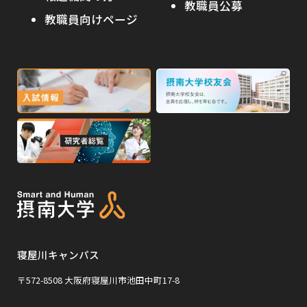
教職員公募
イ
ト
教職員向けページ
受験生の保護者の方へ
ト
を
を
別
高校・予備校・塾の先生方へ
別
ウ
ウ
イ
外
外
イ
ン
ン
部
部
ド
ド
サ
サ
ウ
ウ
外
で
で
イ
イ
部
開
開
ト
ト
き
き
サ
ま
ま
を
を
イ
す
す
別
別
ト
ウ
ウ
を
イ
イ
寝屋川キャンパス
別
ン
ン
ウ
〒572-8508 大阪府寝屋川市池田中町17-8
ド
ド
イ