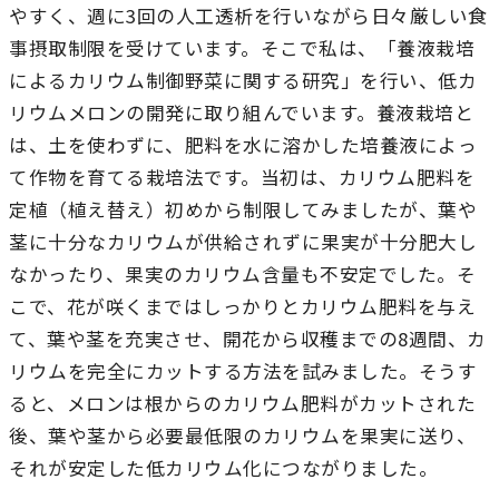
やすく、週に3回の人工透析を行いながら日々厳しい食
本学への短期留学生に対する支援
農学部
在学生の方へ
事摂取制限を受けています。そこで私は、「養液栽培
海外協定校
によるカリウム制御野菜に関する研究」を行い、低カ
リウムメロンの開発に取り組んでいます。養液栽培と
キャンパス内国際交流
大学院
は、土を使わずに、肥料を水に溶かした培養液によっ
その他（国際協力等）
て作物を育てる栽培法です。当初は、カリウム肥料を
定植（植え替え）初めから制限してみましたが、葉や
法学研究科
茎に十分なカリウムが供給されずに果実が十分肥大し
なかったり、果実のカリウム含量も不安定でした。そ
国際言語文化研究科
こで、花が咲くまではしっかりとカリウム肥料を与え
経済経営学研究科
て、葉や茎を充実させ、開花から収穫までの8週間、カ
理工学研究科
リウムを完全にカットする方法を試みました。そうす
ると、メロンは根からのカリウム肥料がカットされた
薬学研究科
後、葉や茎から必要最低限のカリウムを果実に送り、
看護学研究科
それが安定した低カリウム化につながりました。