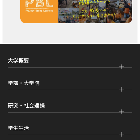
ド
ウ
で
開
き
ま
大学概要
す
大学紹介
学部・大学院
学びの特色
法学部
大学院 法学研究科
キャンパス・施設紹介
研究・社会連携
国際学部
大学院 国際言語文化研究科
交通アクセス
研究
経済学部
大学院 経済経営学研究科
学生生活
情報公開
社会連携
経営学部
大学院 理工学研究科