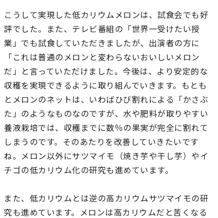
農学研究科
こうして実現した低カリウムメロンは、試食会でも好
評でした。また、テレビ番組の「世界一受けたい授
教員紹介
業」でも試食していただきましたが、出演者の方に
「これは普通のメロンと変わらないおいしいメロン
教学関連
だ」と言っていただけました。今後は、より安定的な
全学教育機構
収穫を実現できるように取り組んでいきます。もとも
とメロンのネットは、いわばひび割れによる「かさぶ
た」のようなものなのですが、水や肥料が取りやすい
養液栽培では、収穫までに数％の果実が完全に割れて
しまうのです。そのあたりを改善していきたいです
ね。メロン以外にサツマイモ（焼き芋や干し芋）やイ
チゴの低カリウム化の研究も進めています。
また、低カリウムとは逆の高カリウムサツマイモの研
究も進めています。メロンは高カリウムだと苦くなる