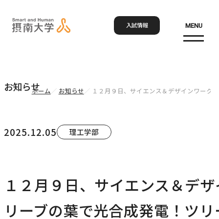
入試情報
MENU
お
Language
検索
お知らせ
ホーム
お知らせ
１２月９日、サイエンス＆デザインワークシ
ホーム
2025.12.05
理工学部
大学概要
大学概要トップ
１２月９日、サイエンス＆デザ
学部・大学院
大学紹介
リーブの葉で光合成発電！ツリ
学びの特色
学部・大学院トップ