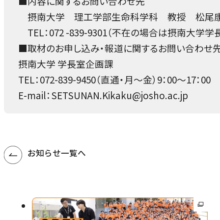
■内容に関するお問い合わせ先
ン
摂南大学 理工学部生命科学科 教授 松尾
ド
TEL：072 -839-9301（不在の場合は摂南大学
ウ
■取材のお申し込み・報道に関するお問い合わせ
で
摂南大学 学長室企画課
開
TEL：072-839-9450（直通・月～金）9：00～17：00
き
E-mail：SETSUNAN.Kikaku@josho.ac.jp
ま
す
お知らせ一覧へ
外