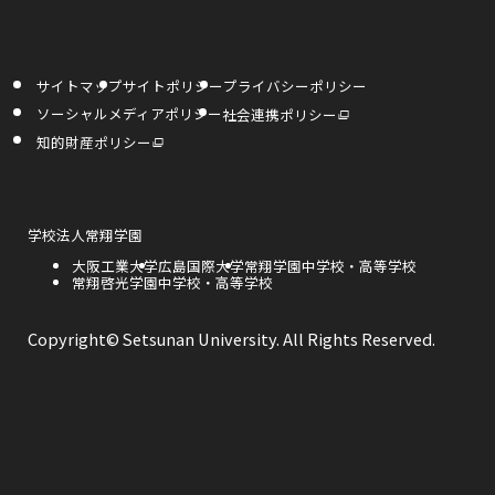
す
す
き
サ
サ
サ
ま
イ
イ
イ
す
サイトマップ
サイトポリシー
プライバシーポリシー
ト
ト
ト
外
ソーシャルメディアポリシー
社会連携ポリシー
部
を
を
を
サ
外
知的財産ポリシー
イ
部
ト
サ
別
別
別
を
イ
別
ト
ウ
ウ
ウ
ウ
を
イ
別
ン
ウ
外
学校法人常翔学園
イ
イ
イ
ド
イ
部
ウ
ン
外
大阪工業大学
外
広島国際大学
外
常翔学園中学校・高等学校
サ
で
ド
ン
ン
ン
部
外
常翔啓光学園中学校・高等学校
部
部
開
イ
ウ
き
サ
部
サ
サ
で
ト
ま
ド
ド
ド
開
イ
サ
イ
イ
を
す
き
ト
イ
ト
ト
別
Copyright© Setsunan University. All Rights Reserved.
ま
ウ
ウ
ウ
を
ト
を
を
ウ
す
別
を
別
別
イ
ウ
別
ウ
ウ
で
で
で
ン
イ
ウ
イ
イ
ド
ン
イ
ン
ン
ウ
開
開
開
ド
ン
ド
ド
で
ウ
ド
ウ
ウ
開
き
き
き
で
ウ
で
で
き
開
で
開
開
ま
ま
ま
ま