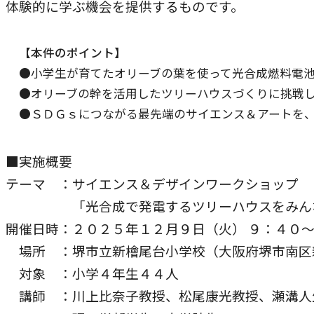
体験的に学ぶ機会を提供するものです。
本学への短期留学生に対する支援
農学部
在学生の方へ
海外協定校
【本件のポイント】
●小学生が育てたオリーブの葉を使って光合成燃料電
キャンパス内国際交流
大学院
●オリーブの幹を活用したツリーハウスづくりに挑戦
その他（国際協力等）
●ＳＤＧｓにつながる最先端のサイエンス＆アートを
法学研究科
■実施概要
国際言語文化研究科
テーマ ：サイエンス＆デザインワークショップ
経済経営学研究科
「光合成で発電するツリーハウスをみんな
開催日時：２０２５年１２月９日（火） ９：４０
理工学研究科
場所 ：堺市立新檜尾台小学校（大阪府堺市南区
薬学研究科
対象 ：小学４年生４４人
看護学研究科
講師 ：川上比奈子教授、松尾康光教授、瀬溝人