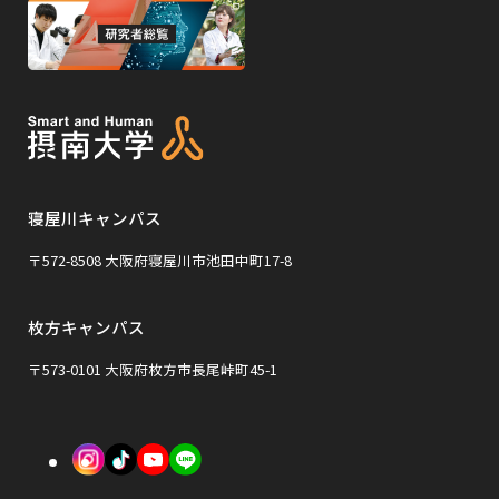
サ
サ
ウ
ウ
外
で
で
イ
イ
部
開
開
ト
ト
き
き
サ
ま
ま
を
を
イ
す
す
別
別
ト
ウ
ウ
を
イ
イ
寝屋川キャンパス
別
ン
ン
ウ
〒572-8508 大阪府寝屋川市池田中町17-8
ド
ド
イ
ウ
ウ
枚方キャンパス
ン
で
で
ド
〒573-0101 大阪府枚方市長尾峠町45-1
開
開
ウ
き
き
で
外
外
外
ま
ま
開
部
部
部