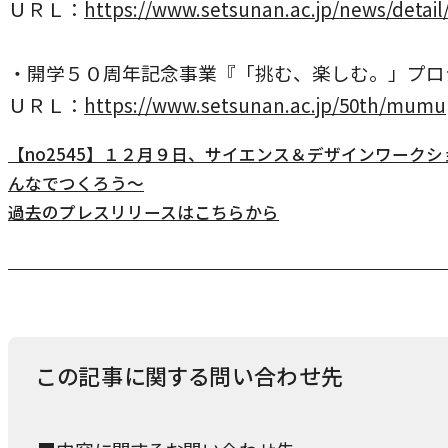
ＵＲＬ：
https://www.setsunan.ac.jp/news/detail
・開学５０周年記念事業『「挑む、楽しむ。」プロ
ＵＲＬ：
https://www.setsunan.ac.jp/50th/mumu
【no2545】１２月９日、サイエンス＆デザインワーク
んなでつくろう～
外
過去のプレスリリースはこちらから
部
サ
イ
ト
を
この記事に関する問い合わせ先
別
ウ
イ