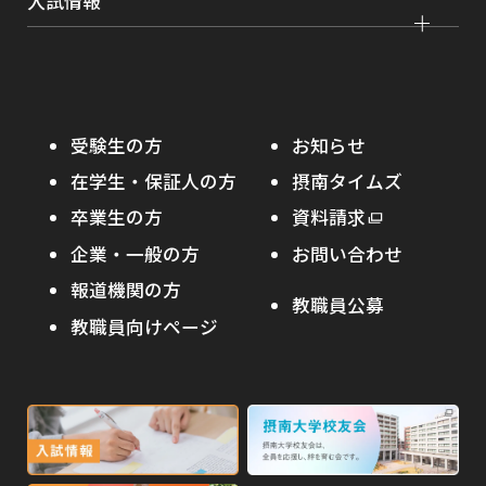
入試情報
課外活動
農学部
留学プログラム
就職支援独自プログラム
ボランティア
学部入試
危機管理対応
資格取得サポート
大学院入試
本学への正規留学生に対する支援
在学生の方へ
受験生の方
お知らせ
摂南の魅力
本学への短期留学生に対する支援
在学生・保証人の方
摂南タイムズ
わたし×摂南
海外協定校
卒業生の方
外
資料請求
外
オープンキャンパス
部
キャンパス内国際交流
企業・一般の方
お問い合わせ
部
サ
その他イベント
サ
報道機関の方
その他（国際協力等）
イ
教職員公募
イ
ト
教職員向けページ
受験生の保護者の方へ
ト
を
を
別
高校・予備校・塾の先生方へ
別
ウ
ウ
イ
外
外
イ
ン
ン
部
部
ド
ド