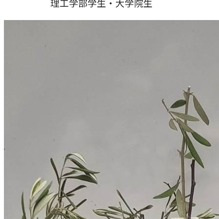
理工学部学生・大学院生
農学研究科
教員紹介
教学関連
全学教育機構