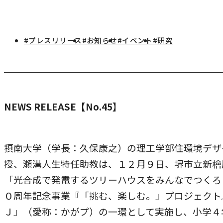
研究・社会連携
キャンパス・施設紹介
学部
研究・社会連携トップ
交通アクセス
学生生活
#プレスリリース
#お知らせ
#イベント
#研究
研究
情報公開
社会連携
法学部
学生生活トップ
就職・キャリア
各種取り組み
キャンパスライフ
学生ボランティアの募集依頼について
国際学部
点検・評価
証明書発行、手続き
就職・キャリア
NEWS RELEASE【No.45】
経済学部
国際交流
キャリア支援
設置認可・届出関係
学費・奨学金
経営学部
就職実績
国際交流
刊行物・広報活動
健康管理
摂南大学（学長：久保康之）の理工学部住環境デザ
グローバルセンター
現代社会学部
インターンシップ
課外活動
授、瀬溝人生特任助教は、１２月９日、堺市立新檜
留学プログラム
理工学部
就職支援独自プログラム
「光合成で発電するツリーハウスをみんなでつくろ
ボランティア
危機管理対応
薬学部
０周年記念事業『「挑む、楽しむ。」プロジェクト
資格取得サポート
Ｊ」（愛称：かがプ）の一環として実施し、小学４
本学への正規留学生に対する支援
看護学部
採用ご担当の方へ