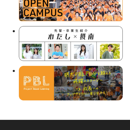
部
サ
イ
ト
を
別
ウ
イ
ン
ド
ウ
で
開
き