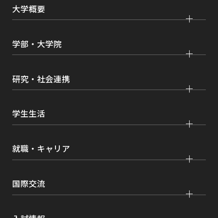
ま
大学概要
す
大学紹介
学部・大学院
学びの特色
法学部
大学院 法学研究科
キャンパス・施設紹介
研究・社会連携
国際学部
大学院 国際言語文化研究科
交通アクセス
研究
経済学部
大学院 経済経営学研究科
学生生活
情報公開
社会連携
経営学部
大学院 理工学研究科
各種取り組み
キャンパスライフ
学生ボランティアの募集依頼について
就職・キャリア
現代社会学部
大学院 薬学研究科
点検・評価
証明書発行、手続き
理工学部
大学院 看護学研究科
設置認可・届出関係
キャリア支援
学費・奨学金
国際交流
薬学部
大学院 農学研究科
刊行物・広報活動
就職実績
健康管理
看護学部
グローバルセンター
インターンシップ