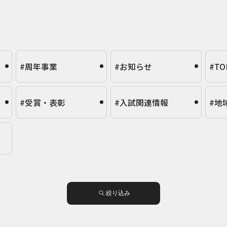
#周年事業
#お知らせ
#TO
#受賞・表彰
#入試関連情報
#地
絞り込み