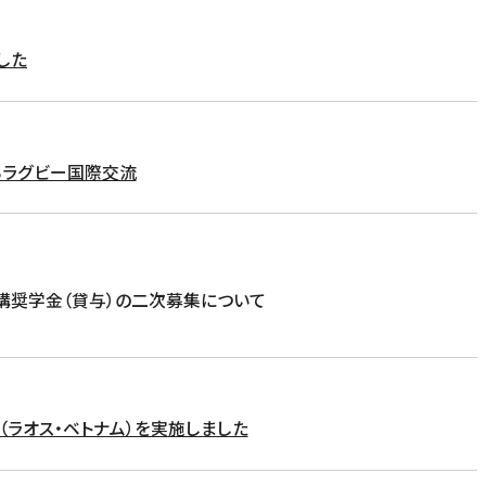
した
るラグビー国際交流
構奨学金（貸与）の二次募集について
ラオス・ベトナム）を実施しました