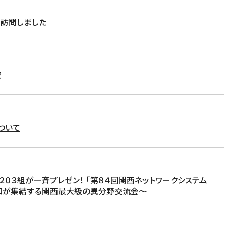
を訪問しました
催
ついて
０３組が一斉プレゼン！ 「第８４回関西ネットワークシステム
の知が集結する関西最大級の異分野交流会～