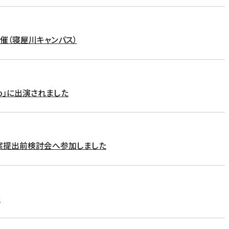
開催（寝屋川キャンパス）
o」に出演されました
案提出前検討会へ参加しました
た