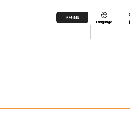
入試情報
Language
日本語
English
中文（简体）
中文（繁體）
한국어