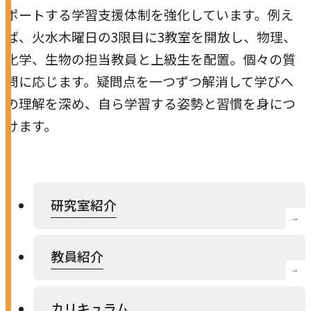
ポートする学習支援体制を強化しています。例え
本学への短期留学生に対する支援
農学部
在学生の方へ
ば、火水木曜日の3限目に3教室を開放し、物理、
海外協定校
化学、生物の担当教員と上級生を配置。個々の質
キャンパス内国際交流
大学院
問に応じます。疑問点を一つずつ解消して学びへ
の理解を深め、自ら学習する姿勢と習慣を身につ
その他（国際協力等）
けます。
法学研究科
国際言語文化研究科
経済経営学研究科
研究室紹介
理工学研究科
教員紹介
薬学研究科
看護学研究科
カリキュラム