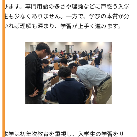
研究・社会連携
びます。専門用語の多さや理論などに戸惑う入学
キャンパス・施設紹介
学部
生も少なくありません。一方で、学びの本質が分
研究・社会連携トップ
交通アクセス
学生生活
かれば理解も深まり、学習が上手く進みます。
研究
情報公開
社会連携
法学部
学生生活トップ
就職・キャリア
各種取り組み
キャンパスライフ
学生ボランティアの募集依頼について
国際学部
点検・評価
証明書発行、手続き
就職・キャリア
経済学部
国際交流
キャリア支援
設置認可・届出関係
学費・奨学金
経営学部
就職実績
国際交流
刊行物・広報活動
健康管理
グローバルセンター
現代社会学部
インターンシップ
課外活動
留学プログラム
理工学部
就職支援独自プログラム
ボランティア
危機管理対応
薬学部
資格取得サポート
本学への正規留学生に対する支援
看護学部
本学は初年次教育を重視し、入学生の学習をサ
採用ご担当の方へ