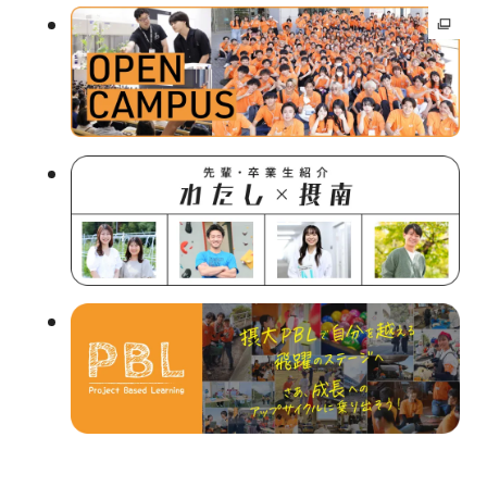
外
部
サ
イ
ト
を
別
ウ
イ
ン
ド
ウ
で
開