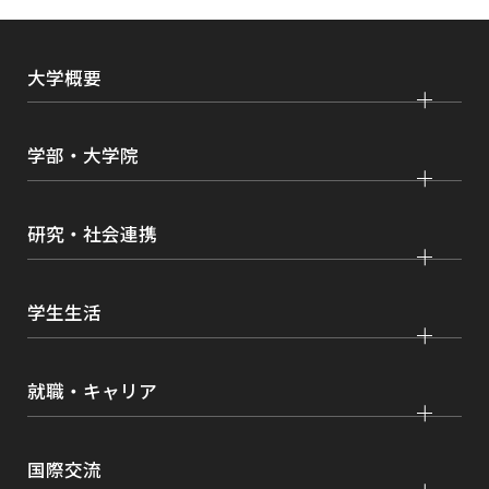
き
ま
大学概要
す
大学紹介
学部・大学院
学びの特色
法学部
大学院 法学研究科
キャンパス・施設紹介
研究・社会連携
国際学部
大学院 国際言語文化研究科
交通アクセス
研究
経済学部
大学院 経済経営学研究科
学生生活
情報公開
社会連携
経営学部
大学院 理工学研究科
各種取り組み
キャンパスライフ
学生ボランティアの募集依頼について
就職・キャリア
現代社会学部
大学院 薬学研究科
点検・評価
証明書発行、手続き
理工学部
大学院 看護学研究科
設置認可・届出関係
キャリア支援
学費・奨学金
国際交流
薬学部
大学院 農学研究科
刊行物・広報活動