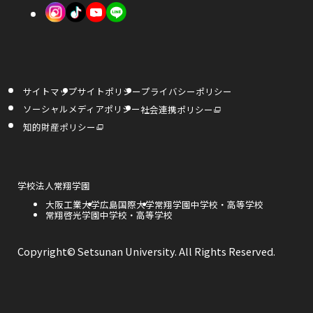
で
外
外
外
ま
ま
開
部
部
部
す
す
き
サ
サ
サ
ま
イ
イ
イ
す
サイトマップ
サイトポリシー
プライバシーポリシー
ト
ト
ト
外
ソーシャルメディアポリシー
社会連携ポリシー
部
を
を
を
サ
外
知的財産ポリシー
イ
部
ト
サ
別
別
別
を
イ
別
ト
ウ
ウ
ウ
ウ
を
イ
別
ン
ウ
外
学校法人常翔学園
イ
イ
イ
ド
イ
部
ウ
ン
外
大阪工業大学
外
広島国際大学
外
常翔学園中学校・高等学校
サ
で
ド
ン
ン
ン
部
外
常翔啓光学園中学校・高等学校
部
部
開
イ
ウ
き
サ
部
サ
サ
で
ト
ま
ド
ド
ド
開
イ
サ
イ
イ
を
す
き
ト
イ
ト
ト
別
Copyright© Setsunan University. All Rights Reserved.
ま
ウ
ウ
ウ
を
ト
を
を
ウ
す
別
を
別
別
イ
ウ
別
ウ
ウ
で
で
で
ン
イ
ウ
イ
イ
ド
ン
イ
ン
ン
ウ
開
開
開
ド
ン
ド
ド
で