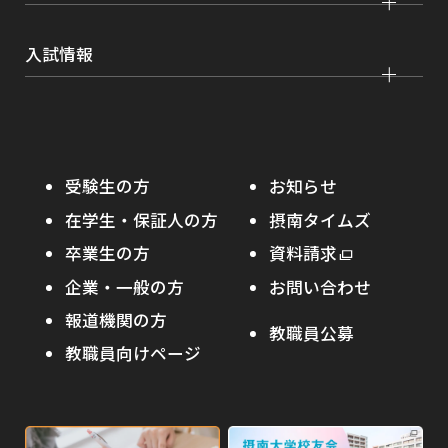
就職実績
健康管理
看護学部
グローバルセンター
インターンシップ
入試情報
課外活動
農学部
留学プログラム
就職支援独自プログラム
ボランティア
学部入試
危機管理対応
資格取得サポート
大学院入試
本学への正規留学生に対する支援
在学生の方へ
受験生の方
お知らせ
摂南の魅力
本学への短期留学生に対する支援
在学生・保証人の方
摂南タイムズ
わたし×摂南
海外協定校
卒業生の方
外
資料請求
外
オープンキャンパス
部
キャンパス内国際交流
企業・一般の方
お問い合わせ
部
サ
その他イベント
サ
報道機関の方
その他（国際協力等）
イ
教職員公募
イ
ト
教職員向けページ
受験生の保護者の方へ
ト
を
を
別
高校・予備校・塾の先生方へ
別
ウ
ウ
イ
外
外
イ