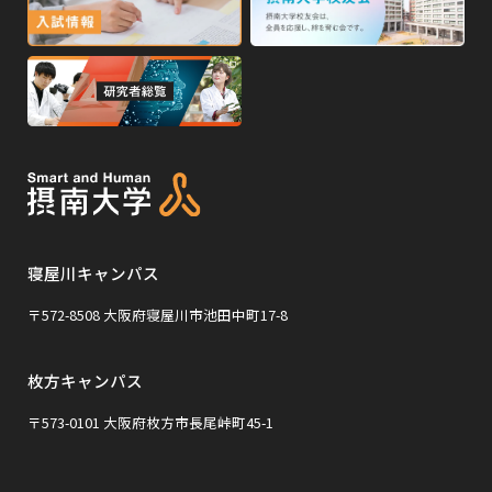
ン
ン
部
部
ド
ド
サ
サ
ウ
ウ
外
で
で
イ
イ
部
開
開
ト
ト
き
き
サ
ま
ま
を
を
イ
す
す
別
別
ト
ウ
ウ
を
イ
イ
寝屋川キャンパス
別
ン
ン
ウ
〒572-8508 大阪府寝屋川市池田中町17-8
ド
ド
イ
ウ
ウ
枚方キャンパス
ン
で
で
ド
〒573-0101 大阪府枚方市長尾峠町45-1
開
開
ウ
き
き