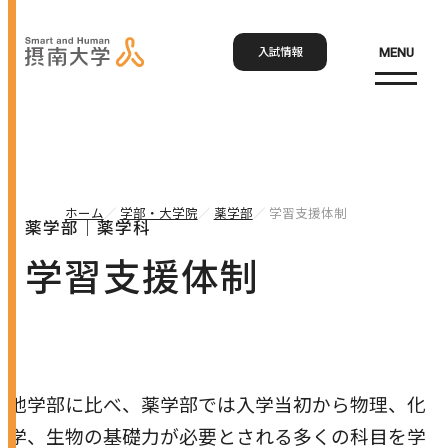
入試情報
MENU
お問い合わせ
資料請求
アクセス
Language
検索
ホーム
学部・大学院
薬学部
学習支援体制
薬学部｜薬学科
ホーム
学習支援体制
大学概要
大学概要トップ
学部・大学院
大学紹介
他学部に比べ、薬学部では入学当初から物理、化
学びの特色
学、生物の基礎力が必要とされる多くの科目を学
学部・大学院トップ